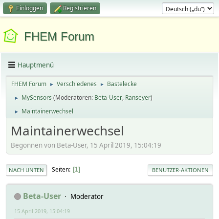
Einloggen
Registrieren
FHEM Forum
Hauptmenü
FHEM Forum
Verschiedenes
Bastelecke
►
►
MySensors
(Moderatoren:
Beta-User
,
Ranseyer
)
►
Maintainerwechsel
►
Maintainerwechsel
Begonnen von Beta-User, 15 April 2019, 15:04:19
Seiten
1
NACH UNTEN
BENUTZER-AKTIONEN
Beta-User
Moderator
15 April 2019, 15:04:19