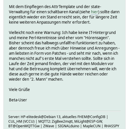
Mit dem Einpflegen des AttrTemplate und der state-
Verwaltung für einen schaltbaren Kanal (siehe
hier
) sollte dann
eigentlich wieder ein Stand erreicht sein, der für längere Zeit
keine weiteren Anpassungen mehr erfordert.
Vielleicht noch eine Warnung: Ich habe keine IT-Hintergrund
und meine Perl-Kenntnisse sind eher vom "Hörensagen".
Bisher scheint das halbwegs unfallfrei funktioniert zu haben,
aber dennoch freue ich mich über Hinweise und Anregungen -
am liebsten in Form von Patches - und seht mir nach, wenn ich
manches nicht auf's erste Mal verstehen sollte. Sollte sich in
Laufe der Zeit jemand finden, der viel mit den Modulen vor
hat und die Betreuung komplett übernehmen will, werde ich
diese auch gerne in die gute Hände weiter reichen oder
wieder den "2. Mann" machen.
Viele Grüße
Beta-User
Server: HP-elitedesk@Debian 13, aktuelles FHEM@ConfigDB |
CUL_HM (VCCU) | MQTT2: ZigBee2mqtt, MiLight@ESP-GW,
BT@OpenMQTTGw | ZWave | SIGNALduino | MapleCUN | RHASSPY