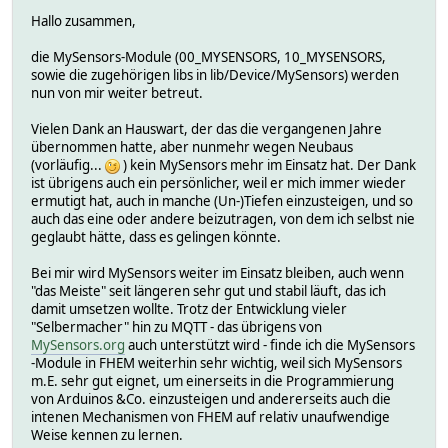
Hallo zusammen,
die MySensors-Module (00_MYSENSORS, 10_MYSENSORS,
sowie die zugehörigen libs in lib/Device/MySensors) werden
nun von mir weiter betreut.
Vielen Dank an Hauswart, der das die vergangenen Jahre
übernommen hatte, aber nunmehr wegen Neubaus
(vorläufig...
) kein MySensors mehr im Einsatz hat. Der Dank
ist übrigens auch ein persönlicher, weil er mich immer wieder
ermutigt hat, auch in manche (Un-)Tiefen einzusteigen, und so
auch das eine oder andere beizutragen, von dem ich selbst nie
geglaubt hätte, dass es gelingen könnte.
Bei mir wird MySensors weiter im Einsatz bleiben, auch wenn
"das Meiste" seit längeren sehr gut und stabil läuft, das ich
damit umsetzen wollte. Trotz der Entwicklung vieler
"Selbermacher" hin zu MQTT - das übrigens von
MySensors.org
auch unterstützt wird - finde ich die MySensors
-Module in FHEM weiterhin sehr wichtig, weil sich MySensors
m.E. sehr gut eignet, um einerseits in die Programmierung
von Arduinos &Co. einzusteigen und andererseits auch die
intenen Mechanismen von FHEM auf relativ unaufwendige
Weise kennen zu lernen.