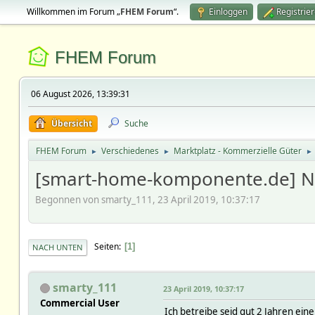
Willkommen im Forum „
FHEM Forum
“.
Einloggen
Registrie
FHEM Forum
06 August 2026, 13:39:31
Übersicht
Suche
FHEM Forum
Verschiedenes
Marktplatz - Kommerzielle Güter
►
►
►
[smart-home-komponente.de] NA
Begonnen von smarty_111, 23 April 2019, 10:37:17
Seiten
1
NACH UNTEN
smarty_111
23 April 2019, 10:37:17
Commercial User
Ich betreibe seid gut 2 Jahren ei