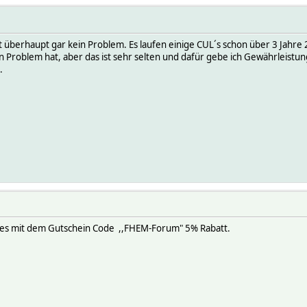
st überhaupt gar kein Problem. Es laufen einige CUL´s schon über 3 Jahre 2
n Problem hat, aber das ist sehr selten und dafür gebe ich Gewährleistu
.
 es mit dem Gutschein Code ,,FHEM-Forum" 5% Rabatt.