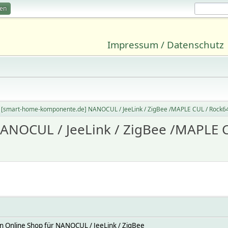
ren
Impressum / Datenschutz
[smart-home-komponente.de] NANOCUL / JeeLink / ZigBee /MAPLE CUL / Rock6
NOCUL / JeeLink / ZigBee /MAPLE C
nen Online Shop für NANOCUL / JeeLink / ZigBee