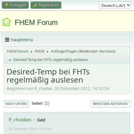
Einloggen
Registrieren
FHEM Forum
Hauptmenü
FHEM Forum
FHEM
Anfängerfragen
(Moderator:
KernSani
)
►
►
Desired-Temp bei FHTs regelmäßig auslesen
►
Desired-Temp bei FHTs
regelmäßig auslesen
Begonnen von P_rhodan, 26 Dezember 2012, 14:32:54
Seiten
1
NACH UNTEN
BENUTZER-AKTIONEN
P_rhodan
Gast
26 Dezember 2012, 14:32:54