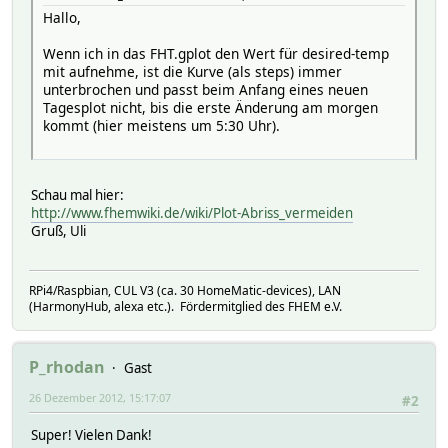
using 1:2 axes x1y1 title 'Actuator (%)' with lines,
Hallo,
"< awk '{print $1, $4==\"Open\"? 100 : 0; }' <IN>"\
using 1:2 axes x1y1 title 'Open/Closed' with steps\
Wenn ich in das FHT.gplot den Wert für desired-temp
mit aufnehme, ist die Kurve (als steps) immer
unterbrochen und passt beim Anfang eines neuen
Tagesplot nicht, bis die erste Änderung am morgen
kommt (hier meistens um 5:30 Uhr).
Schau mal hier:
http://www.fhemwiki.de/wiki/Plot-Abriss_vermeiden
Gruß, Uli
RPi4/Raspbian, CUL V3 (ca. 30 HomeMatic-devices), LAN
(HarmonyHub, alexa etc.). Fördermitglied des FHEM e.V.
P_rhodan
Gast
26 Dezember 2012, 15:17:07
#2
Super! Vielen Dank!