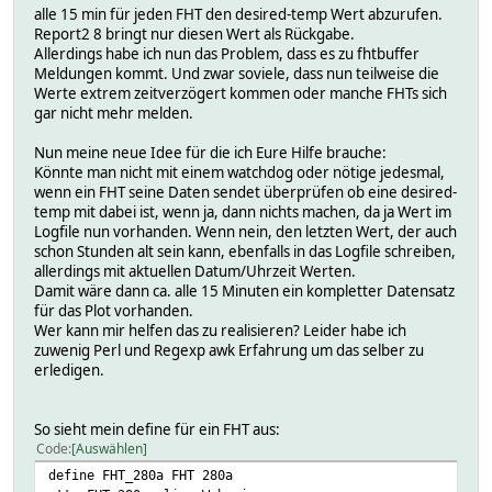
alle 15 min für jeden FHT den desired-temp Wert abzurufen.
Report2 8 bringt nur diesen Wert als Rückgabe.
Allerdings habe ich nun das Problem, dass es zu fhtbuffer
Meldungen kommt. Und zwar soviele, dass nun teilweise die
Werte extrem zeitverzögert kommen oder manche FHTs sich
gar nicht mehr melden.
Nun meine neue Idee für die ich Eure Hilfe brauche:
Könnte man nicht mit einem watchdog oder nötige jedesmal,
wenn ein FHT seine Daten sendet überprüfen ob eine desired-
temp mit dabei ist, wenn ja, dann nichts machen, da ja Wert im
Logfile nun vorhanden. Wenn nein, den letzten Wert, der auch
schon Stunden alt sein kann, ebenfalls in das Logfile schreiben,
allerdings mit aktuellen Datum/Uhrzeit Werten.
Damit wäre dann ca. alle 15 Minuten ein kompletter Datensatz
für das Plot vorhanden.
Wer kann mir helfen das zu realisieren? Leider habe ich
zuwenig Perl und Regexp awk Erfahrung um das selber zu
erledigen.
So sieht mein define für ein FHT aus:
Code
Auswählen
define FHT_280a FHT 280a