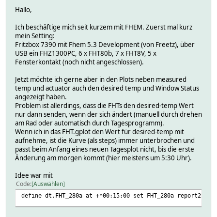
Hallo,
Ich beschäftige mich seit kurzem mit FHEM. Zuerst mal kurz
mein Setting:
Fritzbox 7390 mit Fhem 5.3 Development (von Freetz), über
USB ein FHZ1300PC, 6 x FHT80b, 7 x FHT8V, 5 x
Fensterkontakt (noch nicht angeschlossen).
Jetzt möchte ich gerne aber in den Plots neben measured
temp und actuator auch den desired temp und Window Status
angezeigt haben.
Problem ist allerdings, dass die FHTs den desired-temp Wert
nur dann senden, wenn der sich ändert (manuell durch drehen
am Rad oder automatisch durch Tagesprogramm).
Wenn ich in das FHT.gplot den Wert für desired-temp mit
aufnehme, ist die Kurve (als steps) immer unterbrochen und
passt beim Anfang eines neuen Tagesplot nicht, bis die erste
Änderung am morgen kommt (hier meistens um 5:30 Uhr).
Idee war mit
Code
Auswählen
define dt.FHT_280a at +*00:15:00 set FHT_280a report2 8