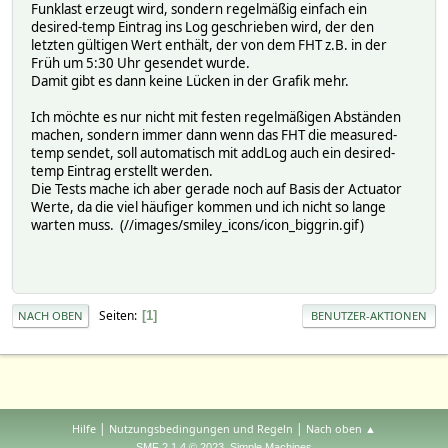
Funklast erzeugt wird, sondern regelmäßig einfach ein
desired-temp Eintrag ins Log geschrieben wird, der den
letzten gültigen Wert enthält, der von dem FHT z.B. in der
Früh um 5:30 Uhr gesendet wurde.
Damit gibt es dann keine Lücken in der Grafik mehr.
Ich möchte es nur nicht mit festen regelmäßigen Abständen
machen, sondern immer dann wenn das FHT die measured-
temp sendet, soll automatisch mit addLog auch ein desired-
temp Eintrag erstellt werden.
Die Tests mache ich aber gerade noch auf Basis der Actuator
Werte, da die viel häufiger kommen und ich nicht so lange
warten muss. (//images/smiley_icons/icon_biggrin.gif)
Seiten
1
NACH OBEN
BENUTZER-AKTIONEN
|
|
Hilfe
Nutzungsbedingungen und Regeln
Nach oben ▲
,
SMF 2.1.4 © 2023
Simple Machines