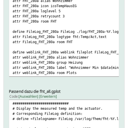
attr FHT_280a alias Wohnzimmer
attr FHT_280a icon icoTempHausEG
attr FHT_280a loglevel 5
attr FHT_280a retrycount 3
attr FHT_280a room FHT
define FileLog_FHT_280a FileLog ./log/FHT_280a-%Y.log FHT
attr FileLog_FHT_280a logtype fht:Temp/Act,text
attr FileLog_FHT_280a room FHT
define weblink_FHT_280a weblink fileplot FileLog_FHT_280a
attr weblink_FHT_280a alias Wohnzimmer
attr weblink_FHT_280a group Heizung
attr weblink_FHT_280a label "Wohnzimmer Min $data{min1}, 
attr weblink_FHT_280a room Plots
Passend dazu die fht_all.gplot
Code
Auswählen
Erweitern
############################
# Display the measured temp and the actuator.
# Corresponding FileLog definition:
# define <filelogname> FileLog /var/log/fhem/fht-%Y.log <