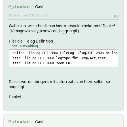
P_rhodan
Gast
26 Dezember 2012, 21:48:50
#8
Wahnsinn, wie schnell man hier Antworten bekommt! Danke!
(//images/smiley_icons/icon_biggrin.gif)
Hier die Filelog Definition
Code
Auswählen
define FileLog_FHT_280a FileLog ./log/FHT_280a-%Y.log FHT
attr FileLog_FHT_280a logtype fht:Temp/Act,text
attr FileLog_FHT_280a room FHT
Dieses wurde übrigens mit autocreate von fhem selber so
angelegt.
Danke!
P_rhodan
Gast