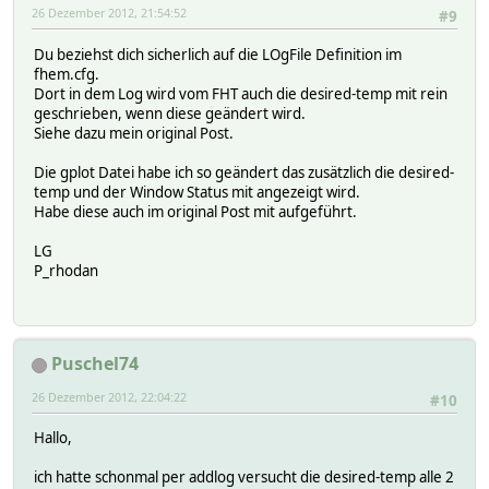
26 Dezember 2012, 21:54:52
#9
Du beziehst dich sicherlich auf die LOgFile Definition im
fhem.cfg.
Dort in dem Log wird vom FHT auch die desired-temp mit rein
geschrieben, wenn diese geändert wird.
Siehe dazu mein original Post.
Die gplot Datei habe ich so geändert das zusätzlich die desired-
temp und der Window Status mit angezeigt wird.
Habe diese auch im original Post mit aufgeführt.
LG
P_rhodan
Puschel74
26 Dezember 2012, 22:04:22
#10
Hallo,
ich hatte schonmal per addlog versucht die desired-temp alle 2