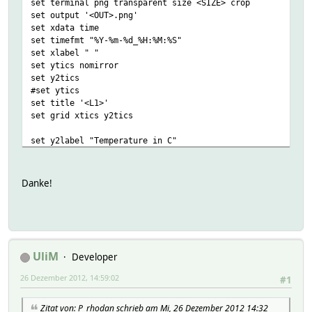
set terminal png transparent size <SIZE> crop
set output '<OUT>.png'
set xdata time
set timefmt "%Y-%m-%d_%H:%M:%S"
set xlabel " "
set ytics nomirror
set y2tics
#set ytics
set title '<L1>'
set grid xtics y2tics
set y2label "Temperature in C"
set ylabel "Actuator (%)"
#FileLog 4:measured:0:
Danke!
#FileLog 4:desired-temp:0:
#FileLog 4:actuator.*[0-9]+%:0:int
#FileLog 4:Window:0:$fld[3]=~"Open"?97:3
plot \
"< awk '/measured/{print $1, $4}' <IN>"\
UliM
Developer
using 1:2 axes x1y2 title 'Measured temperature' with
26 Dezember 2012, 14:59:02
"< awk '/desired/{print $1, $4}' <IN>"\
#1
using 1:2 axes x1y2 title 'Desired temperature' with 
"< awk '/actuator/ {print $1, $4+0}' <IN>"\
Zitat von: P_rhodan schrieb am Mi, 26 Dezember 2012 14:32