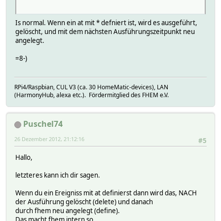
Is normal. Wenn ein at mit * defniert ist, wird es ausgeführt,
gelöscht, und mit dem nächsten Ausführungszeitpunkt neu
angelegt.
=8-)
RPi4/Raspbian, CUL V3 (ca. 30 HomeMatic-devices), LAN
(HarmonyHub, alexa etc.). Fördermitglied des FHEM e.V.
Puschel74
26 Dezember 2012, 21:12:16
#5
Hallo,
letzteres kann ich dir sagen.
Wenn du ein Ereigniss mit at definierst dann wird das, NACH
der Ausführung gelöscht (delete) und danach
durch fhem neu angelegt (define).
Das macht fhem intern so.