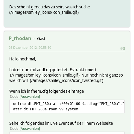
Das scheint genau das zu sein, was ich suche
(//images/smiley_icons/icon_smile.gif)
P_rhodan
Gast
26 Dezember 2012, 20:55:10
#3
Hallo nochmal,
hab es nun mit addLog getestet. Es funktioniert
(//images/smiley_icons/icon_smile.gif) Nur noch nicht ganz so
wie ich will (//images/smiley_icons/icon_twisted.gif)
Wenn ich in fhem.cfg folgendes eintrage
Code
Auswählen
define dt.FHT_280a at +*00:01:00 {addLog("FHT_280a","desi
attr dt.FHT_280a room 99_system
Sehe ich folgendes im Live Event auf der Fhem Webseite
Code
Auswählen