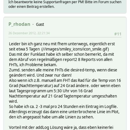
Ich beantworte keine Supportanfragen per PM! Bitte im Forum suchen
oder einen Beitrag erstellen.
P_rhodan
Gast
26 Dezember 2012, 22:21:34
#11
Leider bin ich ganz neu mit fhem unterwegs, eigentlich erst
seit etwa 5 Tagen (//images/smiley_icons/icon_smile.gif)
Das mit der Funklast habe ich selber schon bemerkt, da mit
dem Abruf von regelmäßigen report2 8 Reports von allen
FHTs, ich Probleme bekam.
Zumd. senden alle meine FHTs die desired-temp, wenn diese
geändert wird. Und zwar nur dann!
Also wenn ich z.B. manuell am FHT das Rad für die Temp von 16
Grad (Nachttemperatur) auf 24 Grad ändere. oder wenn eben
laut Tagesprogramm um 5:30 Uhr von 16 Grad
Nachttemperatur auf 21 Grad Tagtemperatur umgeschalten
wird.
So habe ich ca. 2 -3 mal pro 24 Stunden ein Eintrag im Logfile.
Allerdings erzeugt das dann eine unterbrochene Linie im Plot,
den ich angepasst habe um alle Linien zu sehen.
Vorteil mit der addLog Lösung wäre ja, dass eben keinerlei