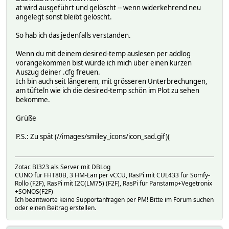
at wird ausgeführt und gelöscht -- wenn widerkehrend neu
angelegt sonst bleibt gelöscht.
So hab ich das jedenfalls verstanden.
Wenn du mit deinem desired-temp auslesen per addlog
vorangekommen bist würde ich mich über einen kurzen
Auszug deiner .cfg freuen.
Ich bin auch seit längerem, mit grösseren Unterbrechungen,
am tüfteln wie ich die desired-temp schön im Plot zu sehen
bekomme.
Grüße
P.S.: Zu spät (//images/smiley_icons/icon_sad.gif)(
Zotac BI323 als Server mit DBLog
CUNO für FHT80B, 3 HM-Lan per vCCU, RasPi mit CUL433 für Somfy-
Rollo (F2F), RasPi mit I2C(LM75) (F2F), RasPi für Panstamp+Vegetronix
+SONOS(F2F)
Ich beantworte keine Supportanfragen per PM! Bitte im Forum suchen
oder einen Beitrag erstellen.