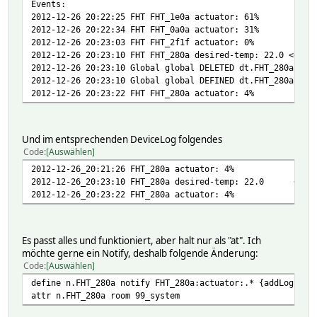
Events:
2012-12-26 20:22:25 FHT FHT_1e0a actuator: 61%
2012-12-26 20:22:34 FHT FHT_0a0a actuator: 31%
2012-12-26 20:23:03 FHT FHT_2f1f actuator: 0%
2012-12-26 20:23:10 FHT FHT_280a desired-temp: 22.0 << ad
2012-12-26 20:23:10 Global global DELETED dt.FHT_280a
2012-12-26 20:23:10 Global global DEFINED dt.FHT_280a
2012-12-26 20:23:22 FHT FHT_280a actuator: 4%
Und im entsprechenden DeviceLog folgendes
Code
Auswählen
2012-12-26_20:21:26 FHT_280a actuator: 4%
2012-12-26_20:23:10 FHT_280a desired-temp: 22.0 << ad
2012-12-26_20:23:22 FHT_280a actuator: 4%
Es passt alles und funktioniert, aber halt nur als "at". Ich
möchte gerne ein Notify, deshalb folgende Änderung:
Code
Auswählen
define n.FHT_280a notify FHT_280a:actuator:.* {addLog("FH
attr n.FHT_280a room 99_system