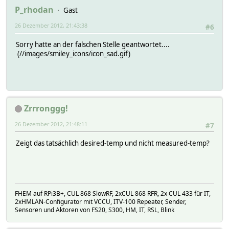
P_rhodan
Gast
26 Dezember 2012, 21:43:38
#6
Sorry hatte an der falschen Stelle geantwortet....
(//images/smiley_icons/icon_sad.gif)
Zrrronggg!
26 Dezember 2012, 21:48:11
#7
Zeigt das tatsächlich desired-temp und nicht measured-temp?
FHEM auf RPi3B+, CUL 868 SlowRF, 2xCUL 868 RFR, 2x CUL 433 für IT,
2xHMLAN-Configurator mit VCCU, ITV-100 Repeater, Sender,
Sensoren und Aktoren von FS20, S300, HM, IT, RSL, Blink