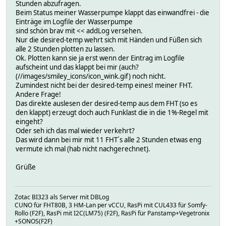
Stunden abzufragen.
Beim Status meiner Wasserpumpe klappt das einwandfrei - die
Einträge im Logfile der Wasserpumpe
sind schön brav mit << addLog versehen.
Nur die desired-temp wehrt sich mit Händen und Füßen sich
alle 2 Stunden plotten zu lassen.
Ok. Plotten kann sie ja erst wenn der Eintrag im Logfile
aufscheint und das klappt bei mir (auch?
(//images/smiley_icons/icon_wink.gif) noch nicht.
Zumindest nicht bei der desired-temp eines! meiner FHT.
Andere Frage!
Das direkte auslesen der desired-temp aus dem FHT (so es
den klappt) erzeugt doch auch Funklast die in die 1%-Regel mit
eingeht?
Oder seh ich das mal wieder verkehrt?
Das wird dann bei mir mit 11 FHT´s alle 2 Stunden etwas eng
vermute ich mal (hab nicht nachgerechnet).
Grüße
Zotac BI323 als Server mit DBLog
CUNO für FHT80B, 3 HM-Lan per vCCU, RasPi mit CUL433 für Somfy-
Rollo (F2F), RasPi mit I2C(LM75) (F2F), RasPi für Panstamp+Vegetronix
+SONOS(F2F)