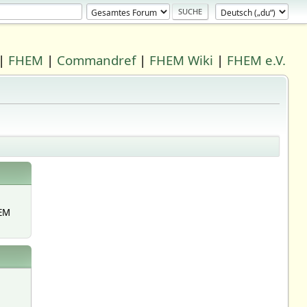
|
FHEM
|
Commandref
|
FHEM Wiki
|
FHEM e.V.
EM