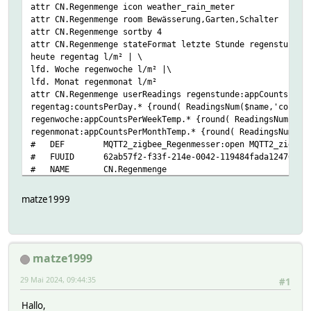
attr CN.Regenmenge icon weather_rain_meter
attr CN.Regenmenge room Bewässerung,Garten,Schalter
attr CN.Regenmenge sortby 4
attr CN.Regenmenge stateFormat letzte Stunde regenstunde 
heute regentag l/m² | \
lfd. Woche regenwoche l/m² |\
lfd. Monat regenmonat l/m²
attr CN.Regenmenge userReadings regenstunde:appCountsPerH
regentag:countsPerDay.* {round( ReadingsNum($name,'counts
regenwoche:appCountsPerWeekTemp.* {round( ReadingsNum($na
regenmonat:appCountsPerMonthTemp.* {round( ReadingsNum($n
# DEF MQTT2_zigbee_Regenmesser:open MQTT2_zigbee_R
# FUUID 62ab57f2-f33f-214e-0042-119484fada12476c
# NAME CN.Regenmenge
# NR 322
# NTFY_ORDER 50-CN.Regenmenge
matze1999
# STATE letzte Stunde 0 l/m² |
#heute 0 l/m² |
#lfd. Woche 0 l/m² |
#lfd. Monat 16 l/m²
matze1999
# TYPE HourCounter
# VERSION 1.0.1.2 - 24.12.2014
29 Mai 2024, 09:44:35
#1
# eventCount 1659
# READINGS:
Hallo,
# 2024-05-20 00:00:00 appCountsPerDay 0