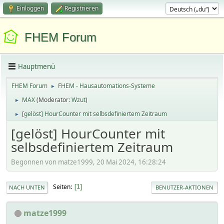
Einloggen
Registrieren
FHEM Forum
Hauptmenü
FHEM Forum
FHEM - Hausautomations-Systeme
►
MAX
(Moderator:
Wzut
)
►
[gelöst] HourCounter mit selbsdefiniertem Zeitraum
►
[gelöst] HourCounter mit
selbsdefiniertem Zeitraum
Begonnen von matze1999, 20 Mai 2024, 16:28:24
Seiten
1
NACH UNTEN
BENUTZER-AKTIONEN
matze1999