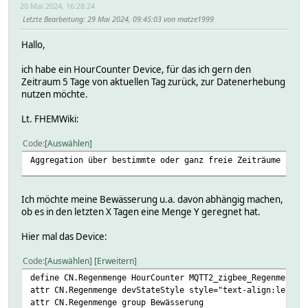
20 Mai 2024, 16:28:24
Letzte Bearbeitung
: 29 Mai 2024, 09:45:03 von matze1999
Hallo,
ich habe ein HourCounter Device, für das ich gern den
Zeitraum 5 Tage von aktuellen Tag zurück, zur Datenerhebung
nutzen möchte.
Lt. FHEMWiki:
Code
Auswählen
Aggregation über bestimmte oder ganz freie Zeiträume
Ich möchte meine Bewässerung u.a. davon abhängig machen,
ob es in den letzten X Tagen eine Menge Y geregnet hat.
Hier mal das Device:
Code
Auswählen
Erweitern
define CN.Regenmenge HourCounter MQTT2_zigbee_Regenmesser
attr CN.Regenmenge devStateStyle style="text-align:left;;
attr CN.Regenmenge group Bewässerung