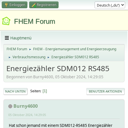
Einloggen
Registrieren
FHEM Forum
Hauptmenü
FHEM Forum
FHEM - Energiemanagement und Energieerzeugung
►
Verbrauchsmessung
Energiezähler SDM012 RS485
►
►
Energiezähler SDM012 RS485
Begonnen von Burny4600, 05 Oktober 2024, 14:29:05
Seiten
1
NACH UNTEN
BENUTZER-AKTIONEN
Burny4600
05 Oktober 2024, 14:29:05
Hat schon jemand mit einem SDM012-RS485 Energiezähler