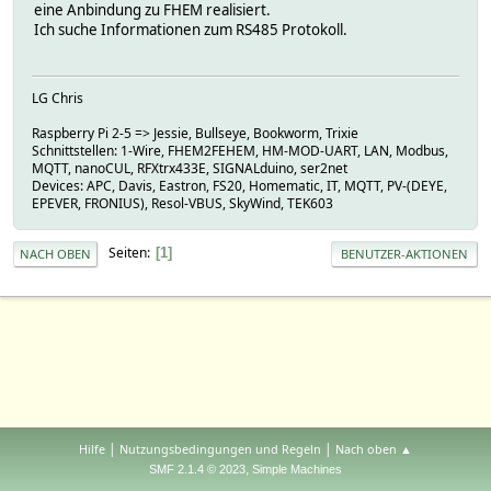
eine Anbindung zu FHEM realisiert.
Ich suche Informationen zum RS485 Protokoll.
LG Chris
Raspberry Pi 2-5 => Jessie, Bullseye, Bookworm, Trixie
Schnittstellen: 1-Wire, FHEM2FEHEM, HM-MOD-UART, LAN, Modbus,
MQTT, nanoCUL, RFXtrx433E, SIGNALduino, ser2net
Devices: APC, Davis, Eastron, FS20, Homematic, IT, MQTT, PV-(DEYE,
EPEVER, FRONIUS), Resol-VBUS, SkyWind, TEK603
Seiten
1
NACH OBEN
BENUTZER-AKTIONEN
|
|
Hilfe
Nutzungsbedingungen und Regeln
Nach oben ▲
,
SMF 2.1.4 © 2023
Simple Machines