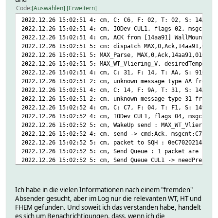
2022.12.26 15:02:14 5: MAX_Parse, MAX,0,Ack,149a31,011800
Code
Auswählen
Erweitern
2022.12.26 15:02:51 4: cm, C: C6, F: 02, T: 02, S: 14AA91
2022.12.26 15:02:51 4: cm, IODev CUL1, flags 02, msgcnt C
2022.12.26 15:02:51 4: cm, ACK from [14aa91] WallMountedT
2022.12.26 15:02:51 5: cm: dispatch MAX,0,Ack,14aa91,010B
2022.12.26 15:02:51 5: MAX_Parse, MAX,0,Ack,14aa91,010BC7
2022.12.26 15:02:51 5: MAX_WT_Vliering_V, desiredTemperat
2022.12.26 15:02:51 4: cm, C: 31, F: 14, T: AA, S: 910003
2022.12.26 15:02:51 2: cm, unknown message type AA from M
2022.12.26 15:02:51 4: cm, C: 14, F: 9A, T: 31, S: 14AA91
2022.12.26 15:02:51 2: cm, unknown message type 31 from M
2022.12.26 15:02:52 4: cm, C: C7, F: 04, T: F1, S: 149A31
2022.12.26 15:02:52 4: cm, IODev CUL1, flags 04, msgcnt C
2022.12.26 15:02:52 5: cm, WakeUp send : MAX_WT_Vliering_
2022.12.26 15:02:52 4: cm, send -> cmd:Ack, msgcnt:C7, fl
2022.12.26 15:02:52 5: cm, packet to SQH : 0eC7020214aa91
2022.12.26 15:02:52 5: cm, Send Queue : 1 packet are in t
2022.12.26 15:02:52 5: cm, Send Queue CUL1 -> needPreambl
2022.12.26 15:02:52 4: cm, Send Queue packet send : Zs0eC
2022.12.26 15:02:52 5: cm, Send Queue is now empty
Ich habe in die vielen Informationen nach einem "fremden"
Absender gesucht, aber im Log nur die relevanten WT, HT und
FHEM gefunden. Und soweit ich das verstanden habe, handelt
es sich um Benachrichtigungen, dass, wenn ich die