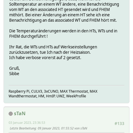
Solltemperatur an einem WT ändere, eine Benachrichtigung
vom WT an den associated HT gesendet wird und FHEM
mithört. Bei einer Änderung an einem HT sehe ich eine
Benachrichtigung an das associated WT und FHEM hört mit.
Die Temperaturänderungen werden in den HTs, WTs und in
FHEM durchgeführt !
Ihr Rat, die WTs und HTs auf Werkseinstellungen
zurückzusetzen, tue Ich nach der Heizsaison.
Ich habe verbose vorerst auf 2 gesetzt.
Gruß,
Sibbe
Raspberry Pi, CULV3, 3xCUNO, MAX Thermostat, MAX
Wandthermostat, HM, HmIP. UWZ, WeekProfile
sTaN
03 Januar 2023, 23:36:53
#133
Letzte Bearbeitung
: 09 Januar 2023, 01:55:52 von sTaN