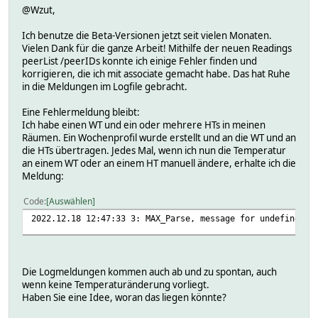
@Wzut,
Ich benutze die Beta-Versionen jetzt seit vielen Monaten.
Vielen Dank für die ganze Arbeit! Mithilfe der neuen Readings
peerList /peerIDs konnte ich einige Fehler finden und
korrigieren, die ich mit associate gemacht habe. Das hat Ruhe
in die Meldungen im Logfile gebracht.
Eine Fehlermeldung bleibt:
Ich habe einen WT und ein oder mehrere HTs in meinen
Räumen. Ein Wochenprofil wurde erstellt und an die WT und an
die HTs übertragen. Jedes Mal, wenn ich nun die Temperatur
an einem WT oder an einem HT manuell ändere, erhalte ich die
Meldung:
Code
Auswählen
2022.12.18 12:47:33 3: MAX_Parse, message for undefined d
Die Logmeldungen kommen auch ab und zu spontan, auch
wenn keine Temperaturänderung vorliegt.
Haben Sie eine Idee, woran das liegen könnte?