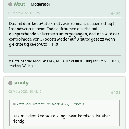
Wzut
Moderator
01 März 2022, 11:05:53
#120
Das mit dem keepAuto klingt zwar komisch, ist aber richtig !
Irgendwann ist beim Code aufräumen ein else mit
entsprechenden Klammern untergegangen, dadurch wird der
controlmode von 3 (boost) wieder auf 0 (auto) gesetzt wenn
gleichzeitig keepAuto = 1 ist.
Maintainer der Module: MAX, MPD, UbiquitiMP, UbiquitiOut, SIP, BEOK,
readingsWatcher
scooty
02 März 2022, 10:43:19
#121
Zitat von: Wzut am 01 März 2022, 11:05:53
Das mit dem keepAuto klingt zwar komisch, ist aber
richtig !