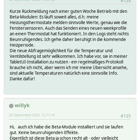
#124
Kurze Rückmeldung nach einer guten Woche Betrieb mit den
Beta-Modulen: Es läuft soweit alles, d.h. meine
Heizungsthermostate melden sinnvolle Werte, genau wie die
Fenstersensoren. Auch das Senden eines neuen weekprofile
an einen Thermostat hat funktioniert. In den Logs steht nichts
Beunruhigendes. Ich gehe daher beruhigt in die kommende
Heizperiode.
Die neue Abfragemöglichkeit für die Temperatur und
Ventilstellung ist sehr willkommen. Ich habe vor, sie in meiner
TabletUI-Installation zu nutzen - ein regelmäßiges Protokoll
brauche ich nicht, aber wenn ich mir meine Übersicht ansehe,
sind aktuelle Temperaturen natürlich eine sinnvolle Info.
Danke dafür!
willyk
25 September 2022, 12:11:14
#125
Hi, auch ich habe die Beta-Module installiert und sie laufen
gut. Keine beunruhigenden Effekte.
Eigentlich ist diese Beta ja schon recht alt - oder vielleicht