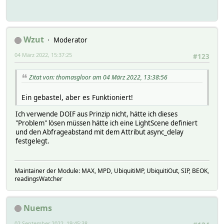
Wzut
Moderator
04 März 2022, 15:37:25
#123
Zitat von: thomasgloor am 04 März 2022, 13:38:56
Ein gebastel, aber es Funktioniert!
Ich verwende DOIF aus Prinzip nicht, hätte ich dieses
"Problem" lösen müssen hätte ich eine LightScene definiert
und den Abfrageabstand mit dem Attribut async_delay
festgelegt.
Maintainer der Module: MAX, MPD, UbiquitiMP, UbiquitiOut, SIP, BEOK,
readingsWatcher
Nuems
02 September 2022, 19:45:38