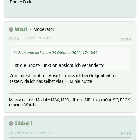
Danke Dirk
Wzut
Moderator
29 Oktober 2022, 17:40:32
#129
Zitat von: dirk.k am 29 Oktober 2022, 17:13:59
Ist die Boost-Funktion absichtlich verändert?
Zumindest nicht mit Absicht, muss ich bei Gelgenheit mal
testen, da ich das selbst via FHEM nie nutze
Maintainer der Module: MAX, MPD, UbiquitiMP, UbiquitiOut, SIP, BEOK,
readingsWatcher
SibbeH
18 Dezember 2022, 17:10:54
#130