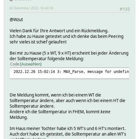
MAX_WT_Vliering_V Dispatch
2020-11-10 21:13:05 weekprofile-6-Fri-temp 15.0 °
26 Dezember 2022, 16:40:18
#132
MAX_WT_Woonkamer Dispatch
2020-11-10 21:13:05 weekprofile-6-Fri-time 00:00-0
MAX_f34000 Dispatch
2020-05-14 21:27:02 windowOpenDuration 15
@Wzut
hmccu:
2020-05-14 21:27:02 windowOpenTemperature 12
sendQueue:
helper:
Vielen Dank für Ihre Antwort und ein Rückmeldung.
Attributes:
io:
Ich habe zu Hause getestet und ich denke das beim Peering
IODev CUL1
CUL1:
sehr vieles ist schief gelaufen!
verbose 3
raw Z0EAA02020F895514AA930001180026
rssi -69
Bei mir zu Hause (5 x WT, 9 x HT) erscheint bei jeder Änderung
time 1671379046.71354
der Solltemperatur folgende Meldung:
hmccu:
Code
Auswählen
Attributes:
2022.12.26 15:02:14 3: MAX_Parse, message for undefined d
IODev cm
event-on-change-reading .*
keepAuto 1
model HeatingThermostat
room Keuken
Die Meldung kommt, wenn ich bei einem WT die
Solltemperatur ändere, aber auch wenn ich bei einem HT die
Solltemperatur ändere.
Ändere ich die Solltemperatur in FHEM, kommt
keine
Meldung.
Im Haus meiner Tochter habe ich 5 WT's und 6 HT's montiert.
Auch dort habe ich getestet, die Solltemperatur an allen WT's