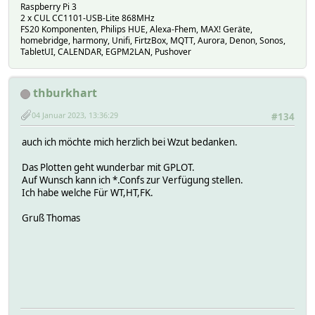
Raspberry Pi 3
2 x CUL CC1101-USB-Lite 868MHz
FS20 Komponenten, Philips HUE, Alexa-Fhem, MAX! Geräte,
homebridge, harmony, Unifi, FirtzBox, MQTT, Aurora, Denon, Sonos,
TabletUI, CALENDAR, EGPM2LAN, Pushover
thburkhart
04 Januar 2023, 13:36:29
#134
auch ich möchte mich herzlich bei Wzut bedanken.
Das Plotten geht wunderbar mit GPLOT.
Auf Wunsch kann ich *.Confs zur Verfügung stellen.
Ich habe welche Für WT,HT,FK.
Gruß Thomas