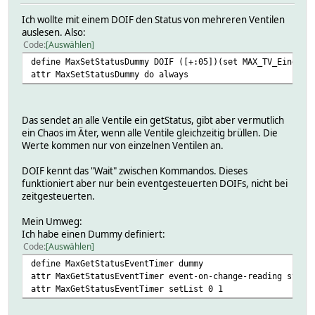
Ich wollte mit einem DOIF den Status von mehreren Ventilen
auslesen. Also:
Code
Auswählen
define MaxSetStatusDummy DOIF ([+:05])(set MAX_TV_Eingang
attr MaxSetStatusDummy do always
Das sendet an alle Ventile ein getStatus, gibt aber vermutlich
ein Chaos im Äter, wenn alle Ventile gleichzeitig brüllen. Die
Werte kommen nur von einzelnen Ventilen an.
DOIF kennt das "Wait" zwischen Kommandos. Dieses
funktioniert aber nur bein eventgesteuerten DOIFs, nicht bei
zeitgesteuerten.
Mein Umweg:
Ich habe einen Dummy definiert:
Code
Auswählen
define MaxGetStatusEventTimer dummy
attr MaxGetStatusEventTimer event-on-change-reading state
attr MaxGetStatusEventTimer setList 0 1