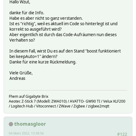
Hallo Wzut,
danke für die Info.
Habe es aber nicht so ganz verstanden.
Ist es "richtig", weil es aktuell im Code so hinterlegt ist und
korrekt so ausgeführt wird?
Aber eigentlich ist durch das Code-Aufräumen nun dieses
Verhalten so?
In diesem Fall, wirst Du es auf den Stand "boost funktioniert
bei keepAuto=1" ändern?
Danke für eine kurze Rückmeldung.
Viele Grüße,
Andreas
Fhem auf Gigabyte Brix
Aeotec Z-Stick 7 (Modell: ZWA010) / AVATTO- GW90 TI / Velux KLF200
/ Logitech Hub / Vitoconnect / ZWave / Zigbee / zigbee2mqtt
thomasgloor
04 März 2022, 13:38:56
#122