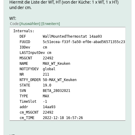
Hiermit die Liste der WT, HT (von der Küche: 1 x WT, 1 x HT)
und der cm.
WT:
Code
Auswählen
Erweitern
Internals:
DEF WallMountedThermostat 14aa93
FUUID 5c51ecea-f33f-5a50-ef0e-abad56571355c237
IODev cm
LASTInputDev cm
MSGCNT 22492
NAME MAX_WT_Keuken
NOTIFYDEV global
NR 211
NTFY_ORDER 50-MAX_WT_Keuken
STATE 19.0
SVN BETA_28032021
TYPE MAX
TimeSlot -1
addr 14aa93
cm_MSGCNT 22492
cm_TIME 2022-12-18 16:57:26
devtype 3
eventCount 22358
type WallMountedThermostat