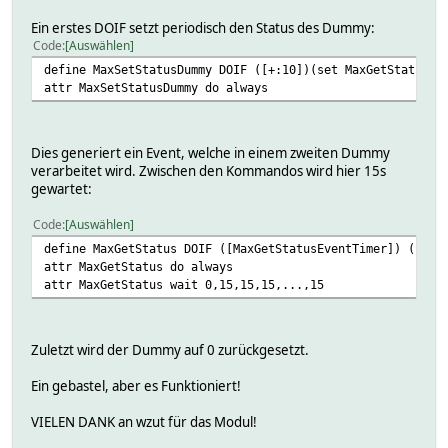
Ein erstes DOIF setzt periodisch den Status des Dummy:
Code
Auswählen
define MaxSetStatusDummy DOIF ([+:10])(set MaxGetStatusEv
attr MaxSetStatusDummy do always
Dies generiert ein Event, welche in einem zweiten Dummy
verarbeitet wird. Zwischen den Kommandos wird hier 15s
gewartet:
Code
Auswählen
define MaxGetStatus DOIF ([MaxGetStatusEventTimer]) (set 
attr MaxGetStatus do always
attr MaxGetStatus wait 0,15,15,15,...,15
Zuletzt wird der Dummy auf 0 zurückgesetzt.
Ein gebastel, aber es Funktioniert!
VIELEN DANK an wzut für das Modul!