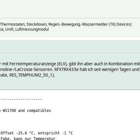
 Thermostaten, Steckdosen, Regen.-Bewegung.-Wassermelder (76) Devices)
ox, Unifi, Luftmessungmodul
mit Ferntemperaturanzeige (ELV), gibt ihn aber auch in Kombination mit
hnoline-/LaCrosse-Sensoren. RFXTRX433e hab ich seit wenigen Tagen und i
create, RES_TEMPHUM2_50_1).
--------------------
S1700 and compatibles
ffset -25,6 °C, entspricht -1 °C
 kann nur Temperatur