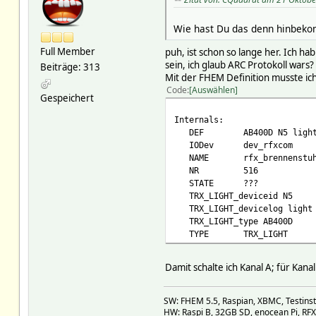
Wie hast Du das denn hinbeko
Full Member
puh, ist schon so lange her. Ich h
sein, ich glaub ARC Protokoll wars?
Beiträge: 313
Mit der FHEM Definition musste ic
Code
Auswählen
Gespeichert
Internals:
DEF AB400D N5 ligh
IODev dev_rfxcom
NAME rfx_brennenstuh
NR 516
STATE ???
TRX_LIGHT_deviceid N5
TRX_LIGHT_devicelog light
TRX_LIGHT_type AB400D
TYPE TRX_LIGHT
Damit schalte ich Kanal A; für Kana
SW: FHEM 5.5, Raspian, XBMC, Testinst
HW: Raspi B, 32GB SD, enocean Pi, R