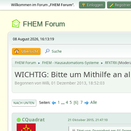
Willkommen im Forum „
FHEM Forum
“.
Einloggen
Registrie
FHEM Forum
08 August 2026, 16:13:19
Übersicht
Suche
FHEM Forum
FHEM - Hausautomations-Systeme
RFXTRX
(Modera
►
►
WICHTIG: Bitte um Mithilfe an a
Begonnen von Willi, 01 Dezember 2013, 18:52:03
1
...
4
5
7
Alle
Seiten
6
NACH UNTEN
CQuadrat
21 Oktober 2015, 21:47:10
Zitat von: Doggiebert am 01 Deze