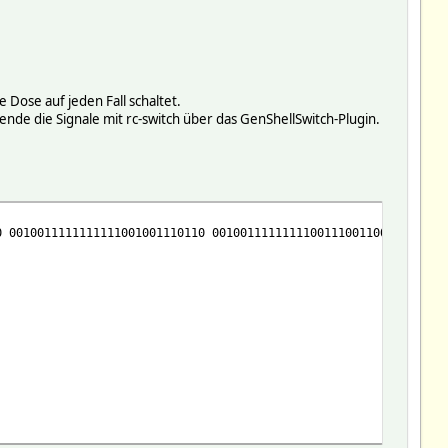
 Dose auf jeden Fall schaltet.
de die Signale mit rc-switch über das GenShellSwitch-Plugin.
0 0010011111111111001001110110 0010011111111100111001100010 0010