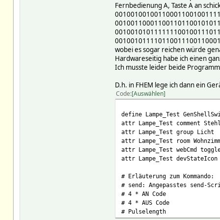
Fernbedienung A, Taste A an schick
00100100100110001100100111
00100110001100110110010101
00100101011111110010011101
00100101111011001110011000
wobei es sogar reichen würde genau
Hardwareseitig habe ich einen gan
Ich musste leider beide Programm
D.h. in FHEM lege ich dann ein Gerä
Code
Auswählen
define Lampe_Test GenShellSw
attr Lampe_Test comment Steh
attr Lampe_Test group Licht
attr Lampe_Test room Wohnzim
attr Lampe_Test webCmd toggl
attr Lampe_Test devStateIcon
# Erläuterung zum Kommando:
# send: Angepasstes send-Scr
# 4 * AN Code
# 4 * AUS Code
# Pulselength