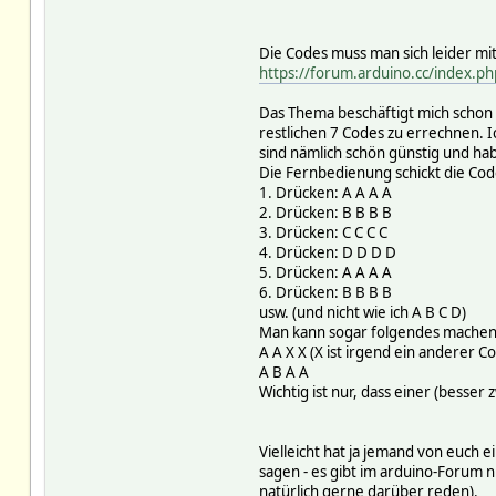
Die Codes muss man sich leider mi
https://forum.arduino.cc/index
Das Thema beschäftigt mich schon s
restlichen 7 Codes zu errechnen. 
sind nämlich schön günstig und h
Die Fernbedienung schickt die Co
1. Drücken: A A A A
2. Drücken: B B B B
3. Drücken: C C C C
4. Drücken: D D D D
5. Drücken: A A A A
6. Drücken: B B B B
usw. (und nicht wie ich A B C D)
Man kann sogar folgendes mache
A A X X (X ist irgend ein anderer C
A B A A
Wichtig ist nur, dass einer (besser
Vielleicht hat ja jemand von euch
sagen - es gibt im arduino-Forum n
natürlich gerne darüber reden).