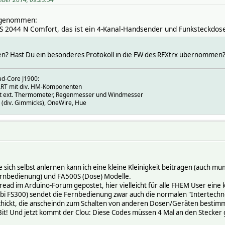
b genommen:
 2044 N Comfort, das ist ein 4-Kanal-Handsender und Funksteckdosen
n? Hast Du ein besonderes Protokoll in die FW des RFXtrx übernommen
ad-Core J1900:
T mit div. HM-Komponenten
mit ext. Thermometer, Regenmesser und Windmesser
(div. Gimmicks), OneWire, Hue
sich selbst anlernen kann ich eine kleine Kleinigkeit beitragen (auch mum
Fernbedienung) und FA500S (Dose) Modelle.
read im Arduino-Forum gepostet, hier vielleicht für alle FHEM User eine k
i FS300) sendet die Fernbedienung zwar auch die normalen "Intertechno
rschickt, die anscheindn zum Schalten von anderen Dosen/Geräten bestimm
 Bit! Und jetzt kommt der Clou: Diese Codes müssen 4 Mal an den Stecker 