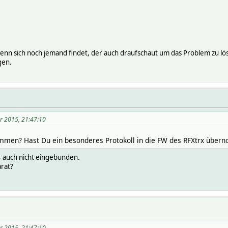
 wenn sich noch jemand findet, der auch draufschaut um das Problem zu 
gen.
r 2015, 21:47:10
mmen? Hast Du ein besonderes Protokoll in die FW des RFXtrx übe
auch nicht eingebunden.
rat?
r 2015, 21:47:10