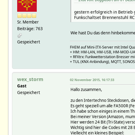
gestern erfolgreich in Betrie
Funkschaltset Brennenstuhl RCS
Sr. Member
Beiträge: 763
Wie hast Du das denn hinbekomme
Gespeichert
FHEM auf Mini-ITX-Server mit Intel Qu
+ HM: HM-LAN, HM-USB, HM-MOD-UAR
+ RFXtrx: Funkwetterstation Bresser 
+ TUL (KNX-Anbindung), MQTT, SONOS 
wex_storm
02 November 2015, 16:17:33
Gast
Hallo zusammen,
Gespeichert
zu den Intertechno Steckdosen, die 
Es geht speziell um alle FA500R (
Ich habe schon einiges in einem Th
Bei meiner Version (Amazon, mumb
Hier werden 24 Bit (Tri-State) ve
Wichtig sind hier die Codes mit 28
Vielleicht ein kleines Beispiel: