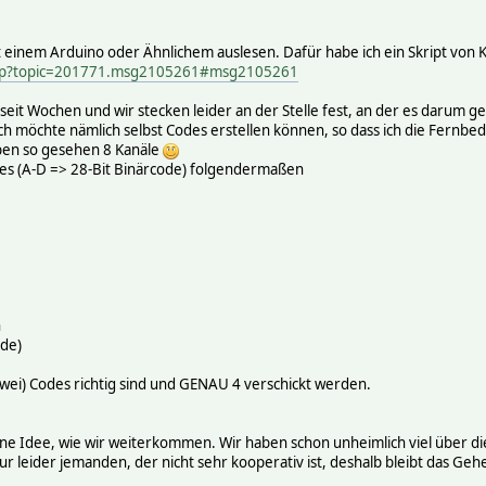
t einem Arduino oder Ähnlichem auslesen. Dafür habe ich ein Skript von 
.php?topic=201771.msg2105261#msg2105261
eit Wochen und wir stecken leider an der Stelle fest, an der es darum geh
Ich möchte nämlich selbst Codes erstellen können, so dass ich die Fernb
aben so gesehen 8 Kanäle
des (A-D => 28-Bit Binärcode) folgendermaßen
n
ode)
 zwei) Codes richtig sind und GENAU 4 verschickt werden.
 eine Idee, wie wir weiterkommen. Wir haben schon unheimlich viel über
ur leider jemanden, der nicht sehr kooperativ ist, deshalb bleibt das G