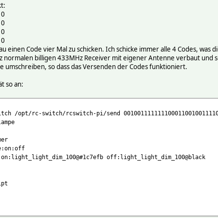
t:
10
10
10
10
 einen Code vier Mal zu schicken. Ich schicke immer alle 4 Codes, was die
z normalen billigen 433MHz Receiver mit eigener Antenne verbaut und sen
e umschreiben, so dass das Versenden der Codes funktioniert.
t so an:
itch /opt/rc-switch/rcswitch-pi/send 001001111111100011001001111
lampe
mer
e:on:off
 on:light_light_dim_100@#1c7efb off:light_light_dim_100@black
ipt