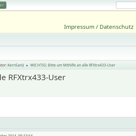
ren
Impressum / Datenschutz
tor:
KernSani
)
WICHTIG: Bitte um Mithilfe an alle RFXtrx433-User
►
lle RFXtrx433-User
mber 2014, 09:23:54