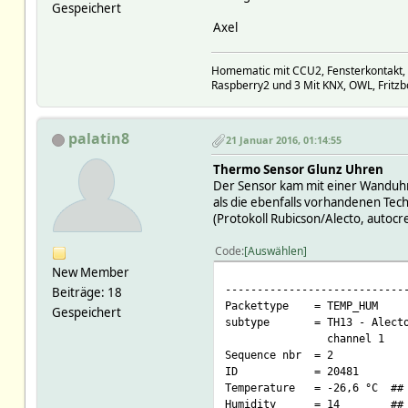
Gespeichert
Axel
Homematic mit CCU2, Fensterkontakt,
Raspberry2 und 3 Mit KNX, OWL, Fritzb
palatin8
21 Januar 2016, 01:14:55
Thermo Sensor Glunz Uhren
Der Sensor kam mit einer Wanduhr 
als die ebenfalls vorhandenen Tec
(Protokoll Rubicson/Alecto, auto
Code
Auswählen
New Member
----------------------------
Beiträge: 18
Packettype = TEMP_HUM
Gespeichert
subtype = TH13 - Alecto W
channel 1
Sequence nbr = 2
ID = 20481
Temperature = -26,6 °C ## O
Humidity = 14 ## Fake,