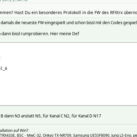
mmen? Hast Du ein besonderes Protokoll in die FW des RFXtrx übe
ab damals die neueste FW eingespielt und schon bissl mit den Codes gespi
h dann bissl rumprobieren. Hier meine Def
t
l_A
l B dann N3 anstatt N5, für Kanal C N2, für Kanal D N17
allation auf Win7
FXTRX433E, BSC - MwC-32, Onkyo TX-NR709, Samsung UE55F8090, Jung LS-Eno, 