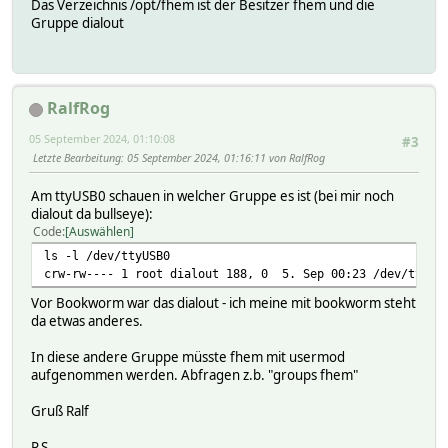
Das Verzeichnis /opt/fhem ist der Besitzer fhem und die
Gruppe dialout
RalfRog
05 September 2024, 01:10:08
#3
Letzte Bearbeitung
: 05 September 2024, 01:16:11 von RalfRog
Am ttyUSB0 schauen in welcher Gruppe es ist (bei mir noch
dialout da bullseye):
Code
Auswählen
ls -l /dev/ttyUSB0
crw-rw---- 1 root dialout 188, 0 5. Sep 00:23 /dev/ttyUS
Vor Bookworm war das dialout - ich meine mit bookworm steht
da etwas anderes.
In diese andere Gruppe müsste fhem mit usermod
aufgenommen werden. Abfragen z.b. "groups fhem"
Gruß Ralf
P.S.