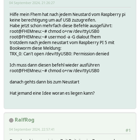
04 September 2024, 21:26:27
Hilfe mein Fhem hat nach jedem Neustard vom Raspberry pi
keine berechtigung um auf USB zuzugreifen.
Habe jetzt schon mehrfach diese Befehle ausgeführt:
root@FHEMneu:~# chmod o+rw /dev/ttyUSB0
root@FHEMneu:~# usermod -a -G dialout fhem
trotzdem nach jedem neustart vom Raspberry PI 5 mit
Bookworm diese Meldung:
TRX_0: Can't open /dev/ttyUSB0: Permission denied
Ich muss dann diesen befehl wieder ausführen
root@FHEMneu:~# chmod o+rw /dev/ttyUSB0
danach gehts dann bis zum Neustart
Hat jemand eine Idee woran es liegen kann?
RalfRog
04 September 2024, 22:57:41
#1