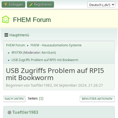
Einloggen
Registrieren
FHEM Forum
Hauptmenü
FHEM Forum
FHEM - Hausautomations-Systeme
►
RFXTRX
(Moderator:
KernSani
)
►
USB Zugriffs Problem auf RPI5 mit Bookworm
►
USB Zugriffs Problem auf RPI5
mit Bookworm
Begonnen von Tueftler1983, 04 September 2024, 21:26:27
Seiten
1
NACH UNTEN
BENUTZER-AKTIONEN
Tueftler1983