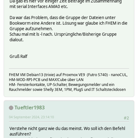
Da gab es hier vor einiger Zeit Beiträge im Zusammenhang
mit serial Interfaces AMA0 etc.
Da war das Problem, dass die Gruppe der Dateien unter
Bookworm eine Andere ist. Lösung war glaube ich FHEM in die
Gruppe aufzunehmen.
Schau mal mit ls -l nach. Ursprüngliche/Bisherige Gruppe
dialout.
Gruß Ralf
FHEM VM Debian13 (trixie) auf Proxmox VE9 (Futro S740) - nanoCUL,
HM-MOD-RPI-PCB und MAX!Cube über LAN
HM- Fensterkontakte, UP-Schalter, Bewegungsmelder und ein
Rauchmelder sowie Shelly 3EM, 1PM, PlugS und IT Schaltsteckdosen
Tueftler1983
04 September 2024, 23:14:10
#2
Verstehe nicht ganz wie du das meinst. Wo soll ich den Befehl
ausführen?