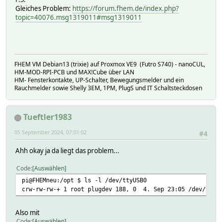
Gleiches Problem:
https://forum.fhem.de/index.php?
topic=40076.msg1319011#msg1319011
FHEM VM Debian13 (trixie) auf Proxmox VE9 (Futro S740) - nanoCUL,
HM-MOD-RPI-PCB und MAX!Cube über LAN
HM- Fensterkontakte, UP-Schalter, Bewegungsmelder und ein
Rauchmelder sowie Shelly 3EM, 1PM, PlugS und IT Schaltsteckdosen
Tueftler1983
05 September 2024, 07:01:02
#4
Ahh okay ja da liegt das problem...
Code
Auswählen
pi@FHEMneu:/opt $ ls -l /dev/ttyUSB0
crw-rw-rw-+ 1 root plugdev 188, 0 4. Sep 23:05 /dev/ttyU
Also mit
Code
Auswählen