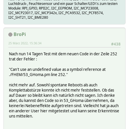
Luchtdruck-, Feuchtesensor und ein paar Schalter/LED\'s zum testen
Module: RPI_GPIO, RPII2C, I2C_EEPROM, I2C_MCP23008,
I2C_MCP23017, I2C_MCP342x, I2C_PCA9532, I2C_PCF8574,
I2C_SHT21, I2C_BME280
BroPi
25 März 2022, 15:36:34
#438
Nach nun 14 Tagen Test mit dem neuen Code in der Zeile 252
trat der Fehler :
"Can't use an undefined value as a symbol reference at
./FHEM/53_GHoma.pm line 252."
nicht mehr auf. Sowohl spontane Reboots als auch
Komplettabstürze konnte ich nicht mehr feststellen. Ob das
auf Dauer so bleibt kann ich natürlich nicht sagen. Ich denke
aber, du kannst den Code so in 53_GHoma übernehmen, da
keinerlei Nebeneffekte aufgetreten sind. Vielleicht hat ja auch
ein anderer User hier mitgetestet und kann seine Erkenntnise
uns mitteilen.