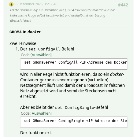
18 Dezember 2023, 15:17:46
#442
Letzte Bearbeitung
: 19 Dezember 2023, 08:47:42 von th0masrad
Grund
:
Habe meine Frage selbst beantwortet und deshalb mit der Lösung
überschrieben!
in
docker
GHOMA
Zwei Hinweise:
Der
-Befehl
set ConfigAll
Code
Auswählen
set GHomaServer ConfigAll <IP-Adresse des Docker-Hos
wird in aller Regel nicht funktionieren, da so ein
docker
-
Container gerne in seinem eigenen (virtuellen)
Netzsegment läuft und damit der Broadcast im falschen
Netz abgesetzt wird und somit die Steckdosen nicht
erreicht.
Aber es bleibt der
-Befehl
set ConfigSingle
Code
Auswählen
set GHomaServer ConfigSingle <IP-Adresse der Steckdo
Der funktioniert.