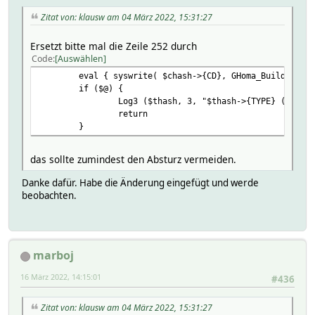
Zitat von: klausw am 04 März 2022, 15:31:27
Ersetzt bitte mal die Zeile 252 durch
Code
Auswählen
eval { syswrite( $chash->{CD}, GHoma_BuildString
if ($@) {
Log3 ($thash, 3, "$thash->{TYPE} ($thash
return
}
das sollte zumindest den Absturz vermeiden.
Danke dafür. Habe die Änderung eingefügt und werde
beobachten.
marboj
16 März 2022, 14:15:01
#436
Zitat von: klausw am 04 März 2022, 15:31:27