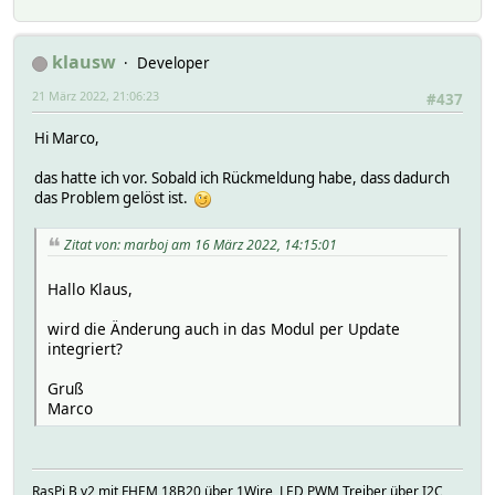
klausw
Developer
21 März 2022, 21:06:23
#437
Hi Marco,
das hatte ich vor. Sobald ich Rückmeldung habe, dass dadurch
das Problem gelöst ist.
Zitat von: marboj am 16 März 2022, 14:15:01
Hallo Klaus,
wird die Änderung auch in das Modul per Update
integriert?
Gruß
Marco
RasPi B v2 mit FHEM 18B20 über 1Wire, LED PWM Treiber über I2C,