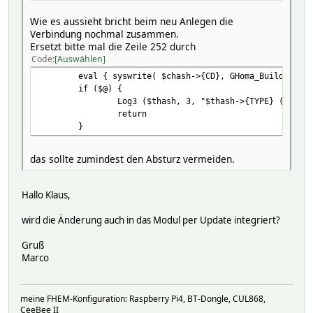
Wie es aussieht bricht beim neu Anlegen die
Verbindung nochmal zusammen.
Ersetzt bitte mal die Zeile 252 durch
Code
Auswählen
eval { syswrite( $chash->{CD}, GHoma_BuildString
if ($@) {
Log3 ($thash, 3, "$thash->{TYPE} ($thash
return
}
das sollte zumindest den Absturz vermeiden.
Hallo Klaus,
wird die Änderung auch in das Modul per Update integriert?
Gruß
Marco
meine FHEM-Konfiguration: Raspberry Pi4, BT-Dongle, CUL868,
CeeBee II