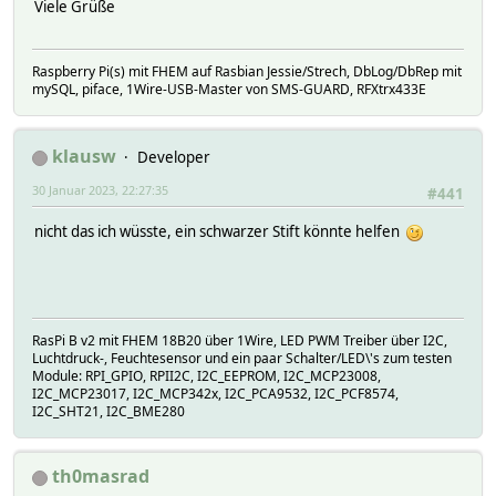
Viele Grüße
Raspberry Pi(s) mit FHEM auf Rasbian Jessie/Strech, DbLog/DbRep mit
mySQL, piface, 1Wire-USB-Master von SMS-GUARD, RFXtrx433E
klausw
Developer
30 Januar 2023, 22:27:35
#441
nicht das ich wüsste, ein schwarzer Stift könnte helfen
RasPi B v2 mit FHEM 18B20 über 1Wire, LED PWM Treiber über I2C,
Luchtdruck-, Feuchtesensor und ein paar Schalter/LED\'s zum testen
Module: RPI_GPIO, RPII2C, I2C_EEPROM, I2C_MCP23008,
I2C_MCP23017, I2C_MCP342x, I2C_PCA9532, I2C_PCF8574,
I2C_SHT21, I2C_BME280
th0masrad