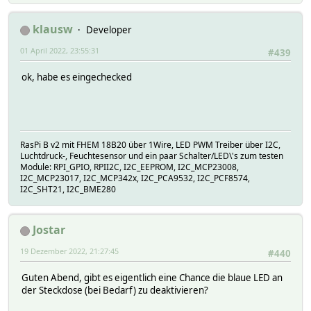
klausw
Developer
01 April 2022, 23:55:31
#439
ok, habe es eingechecked
RasPi B v2 mit FHEM 18B20 über 1Wire, LED PWM Treiber über I2C,
Luchtdruck-, Feuchtesensor und ein paar Schalter/LED\'s zum testen
Module: RPI_GPIO, RPII2C, I2C_EEPROM, I2C_MCP23008,
I2C_MCP23017, I2C_MCP342x, I2C_PCA9532, I2C_PCF8574,
I2C_SHT21, I2C_BME280
Jostar
19 Dezember 2022, 21:27:45
#440
Guten Abend, gibt es eigentlich eine Chance die blaue LED an
der Steckdose (bei Bedarf) zu deaktivieren?