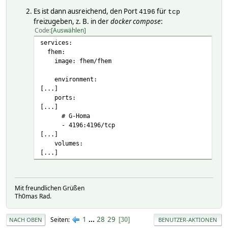
Es ist dann ausreichend, den Port
für
4196
tcp
freizugeben, z. B. in der
docker compose
:
Code
Auswählen
services:
fhem:
image: fhem/fhem
environment:
[...]
ports:
[...]
# G-Homa
- 4196:4196/tcp
[...]
volumes:
[...]
Mit freundlichen Grüßen
Th0mas Rad.
1
...
28
29
Seiten
30
NACH OBEN
BENUTZER-AKTIONEN