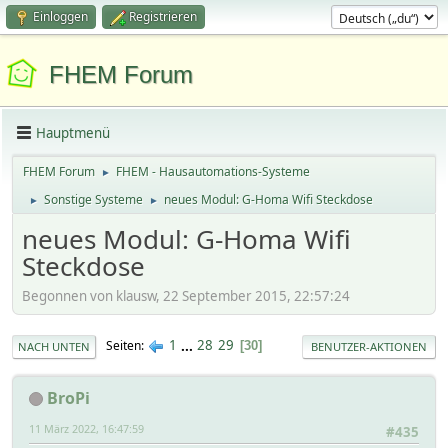
Einloggen
Registrieren
FHEM Forum
Hauptmenü
FHEM Forum
FHEM - Hausautomations-Systeme
►
Sonstige Systeme
neues Modul: G-Homa Wifi Steckdose
►
►
neues Modul: G-Homa Wifi
Steckdose
Begonnen von klausw, 22 September 2015, 22:57:24
1
...
28
29
Seiten
30
NACH UNTEN
BENUTZER-AKTIONEN
BroPi
11 März 2022, 16:47:59
#435