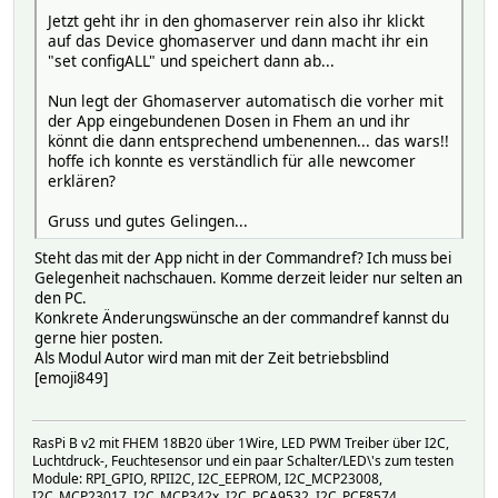
2018-12-27_16:06:04 GHoma_d34a50 current: 0.59
Jetzt geht ihr in den ghomaserver rein also ihr klickt
2018-12-27_16:06:05 GHoma_d34a50 power: 113.44
auf das Device ghomaserver und dann macht ihr ein
2018-12-27_16:06:05 GHoma_d34a50 maxpower: 137.69
"set configALL" und speichert dann ab...
2018-12-27_16:06:05 GHoma_d34a50 cosphi: 0.82
2018-12-27_16:06:05 GHoma_d34a50 frequency: 50.04
Nun legt der Ghomaserver automatisch die vorher mit
2018-12-27_16:09:55 GHoma_d34a50 offline
der App eingebundenen Dosen in Fhem an und ihr
2018-12-27_16:09:56 GHoma_d348a2 voltage: 228.35
könnt die dann entsprechend umbenennen... das wars!!
2018-12-27_16:11:42 GHoma_d34a50 Initialize...
hoffe ich konnte es verständlich für alle newcomer
2018-12-27_16:11:45 GHoma_d34a50 on
erklären?
2018-12-27_16:11:45 GHoma_d34a50 source: local
2018-12-27_16:12:42 GHoma_d348a2 voltage: 230.36
Gruss und gutes Gelingen...
2018-12-27_16:12:42 GHoma_d34a50 offline
2018-12-27_16:13:04 GHoma_d34a50 Initialize...
Steht das mit der App nicht in der Commandref? Ich muss bei
2018-12-27_16:13:06 GHoma_d34a50 on
Gelegenheit nachschauen. Komme derzeit leider nur selten an
2018-12-27_16:13:06 GHoma_d34a50 source: local
den PC.
2018-12-27_16:13:12 GHoma_d34a50 energy: 32.589
Konkrete Änderungswünsche an der commandref kannst du
2018-12-27_16:13:17 GHoma_d34a50 voltage: 232.46
gerne hier posten.
2018-12-27_16:13:17 GHoma_d34a50 current: 0.59
Als Modul Autor wird man mit der Zeit betriebsblind
2018-12-27_16:13:17 GHoma_d34a50 power: 113.05
[emoji849]
2018-12-27_16:13:18 GHoma_d34a50 maxpower: 137.15
2018-12-27_16:13:18 GHoma_d34a50 cosphi: 0.82
2018-12-27_16:13:18 GHoma_d34a50 frequency: 50.01
RasPi B v2 mit FHEM 18B20 über 1Wire, LED PWM Treiber über I2C,
2018-12-27_16:14:41 GHoma_d348a2 voltage: 227.8
Luchtdruck-, Feuchtesensor und ein paar Schalter/LED\'s zum testen
2018-12-27_16:15:18 GHoma_d348a2 energy: 6.519
Module: RPI_GPIO, RPII2C, I2C_EEPROM, I2C_MCP23008,
2018-12-27_16:15:29 GHoma_d348a2 voltage: 229.98
I2C_MCP23017, I2C_MCP342x, I2C_PCA9532, I2C_PCF8574,