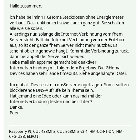
2018-12-27_15:08:16 GHoma_d34a50 Initialize...
Hallo zusammen,
2018-12-27_15:08:18 GHoma_d34a50 on
2018-12-27_15:08:18 GHoma_d34a50 source: local
ich habe bei mir 11 GHoma Steckdosen ohne Energiemeter
2018-12-27_15:08:24 GHoma_d34a50 energy: 32.491
verbaut. Das funktioniert soweit auch ganz gut. Sie schalten
2018-12-27_15:08:29 GHoma_d34a50 voltage: 230.93
alle wie sie sollen.
2018-12-27_15:08:29 GHoma_d34a50 current: 0.59
Allerdings nur, solange die Internet-Verbindung vom fhem
2018-12-27_15:08:29 GHoma_d34a50 power: 111.78
Server steht. Fällt die Internet Verbindung von der Fritzbox
2018-12-27_15:08:30 GHoma_d34a50 maxpower: 136.25
aus, so ist der ganze fhem Server nicht mehr nutzbar. Es
2018-12-27_15:08:30 GHoma_d34a50 cosphi: 0.82
scheint ob er irgendwie hängt. Kommt die Verbindung zurück,
2018-12-27_15:08:30 GHoma_d34a50 frequency: 50
dann berappelt der Server sich wieder.
2018-12-27_15:10:15 GHoma_d34a50 offline
Habe mall ein apptime gemacht bei deaktiver
2018-12-27_15:10:31 GHoma_d34a50 Initialize...
Internetverbindung mit folgendem Ergebnis. Die GHoma
2018-12-27_15:10:33 GHoma_d34a50 on
Devices haben sehr lange timeouts. Siehe angehängte Datei.
2018-12-27_15:10:33 GHoma_d34a50 source: local
2018-12-27_15:10:37 GHoma_d34a50 voltage: 230.95
Im global - Device ist ein dnsServer eingetragen. Somit sollten
2018-12-27_15:10:38 GHoma_d34a50 current: 0.59
blockierende DNS-Aufrufe kein Thema sein.
2018-12-27_15:10:38 GHoma_d34a50 power: 112.01
Hat jemand eine Idee oder kann das mal mit der
2018-12-27_15:10:38 GHoma_d34a50 maxpower: 136.26
Internetverbindung testen und berichten?
2018-12-27_15:10:38 GHoma_d34a50 cosphi: 0.82
Danke,
2018-12-27_15:10:39 GHoma_d34a50 frequency: 50
Peer
2018-12-27_15:10:39 GHoma_d34a50 energy: 32.495
2018-12-27_15:14:08 GHoma_d34a50 offline
2018-12-27_15:14:23 GHoma_d34a50 Initialize...
2018-12-27_15:14:25 GHoma_d34a50 on
Raspberry PI, CUL 433Mhz, CUL 868Mhz v3.4, HM-CC-RT-DN, HM-
2018-12-27_15:14:25 GHoma_d34a50 source: local
CFG-USB, ELRO IT