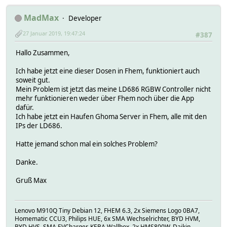
MadMax
Developer
27 Januar 2019, 19:47:24
#387
Hallo Zusammen,
Ich habe jetzt eine dieser Dosen in Fhem, funktioniert auch
soweit gut.
Mein Problem ist jetzt das meine LD686 RGBW Controller nicht
mehr funktionieren weder über Fhem noch über die App
dafür.
Ich habe jetzt ein Haufen Ghoma Server in Fhem, alle mit den
IPs der LD686.
Hatte jemand schon mal ein solches Problem?
Danke.
Gruß Max
Lenovo M910Q Tiny Debian 12, FHEM 6.3, 2x Siemens Logo 0BA7,
Homematic CCU3, Philips HUE, 6x SMA Wechselrichter, BYD HVM,
BYD HVS, SMA EVCharger, KEBA Wallbox, 2x HMS800W, Daikin