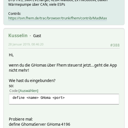
Wärmepumpe über CAN, viele ESPs
Contrib:
https://svn.fhem.de/trac/browser/trunk/fhem/contrib/MadMax
Kusselin
Gast
28 Januar 2019, 08:46:20
#388
Hi,
wenn du die GHomas über Fhem steuerst jetzt...geht die App
nicht mehr!
Wie hast du eingebunden?
so:
Code
Auswählen
define <name> GHoma <port>
Probiere mal:
define GhomaServer GHoma 4196