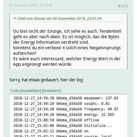
27 Dezember 2018, 16:39:06
#375
Zitat von: klausw am 06 November 2018, 22:01:54
Du bist nicht der Einzige, ich sehe es auch. Tendentiell
geht es aber nach oben. Es ist möglich, das die Bytes
der Energy Information verdreht sind.
Könntest du ein verbose 4 solch eines Negativsprungs
aufzeichen?
Es wäre auch interessant, welcher Energy Wert in der
App angezeigt werden würde.
Sorry, hat etwas gedauert, hier der log:
Code
Auswählen
Erweitern
2018-12-27_14:59:28 GHoma_d34a50 maxpower: 137.82
2018-12-27_14:59:28 GHoma_d34a50 cosphi: 0.81
2018-12-27_14:59:28 GHoma_d34a50 frequency: 49.97
2018-12-27_14:59:28 GHoma_d34a50 energy: 32.565
2018-12-27_15:00:59 GHoma_d34a50 offline
2018-12-27_15:02:08 GHoma_d34a50 Initialize...
2018-12-27_15:02:11 GHoma_d34a50 on
2018-12-27_15:02:11 GHoma_d34a50 source: local