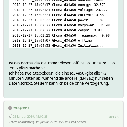
2018-12-27_15:02:17 GHoma_d34a50 energy: 32.571
2018-12-27_15:02:21 GHoma_d34a50 voltage: 232.72
2018-12-27_15:02:21 GHoma_d34a50 current: 0.58
2018-12-27_15:02:22 GHoma_d34a50 power: 111.87
2018-12-27_15:02:22 GHoma_d34a50 maxpower: 134.98
2018-12-27_15:02:22 GHoma_d34a50 cosphi: 0.83
2018-12-27_15:02:23 GHoma_d34a50 frequency: 49.98
2018-12-27_15:04:07 GHoma_d34a50 offline
2018-12-27_15:05:53 GHoma_d34a50 Initialize...
2018-12-27_15:05:55 GHoma_d34a50 on
2018-12-27_15:05:55 GHoma_d34a50 source: local
2018-12-27_15:06:00 GHoma_d34a50 voltage: 230.79
Ist das normal das die immer diesen "offline" -> "Initalize..." ->
2018-12-27_15:06:00 GHoma_d34a50 current: 0.59
"on" Zylkus machen ?
2018-12-27_15:06:00 GHoma_d34a50 power: 112.1
Ich habe zwei Steckdosen, die eine (d34a50) gibt alle 1-2
2018-12-27_15:06:00 GHoma_d34a50 maxpower: 136.17
Minuten Daten ab, während die andere (d348a2) nur selten
2018-12-27_15:06:01 GHoma_d34a50 cosphi: 0.82
Daten schickt. Steuern kann ich beide ohne Verzögerung.
2018-12-27_15:06:01 GHoma_d34a50 frequency: 50
2018-12-27_15:06:01 GHoma_d34a50 energy: 32.486
2018-12-27_15:06:53 GHoma_d34a50 offline
2018-12-27_15:07:09 GHoma_d34a50 Initialize...
eispeer
2018-12-27_15:07:11 GHoma_d34a50 on
2018-12-27_15:07:11 GHoma_d34a50 source: local
05 Januar 2019, 15:02:23
#376
2018-12-27_15:07:17 GHoma_d34a50 energy: 32.489
Letzte Bearbeitung
: 05 Januar 2019, 15:04:54 von eispeer
2018-12-27_15:08:09 GHoma_d34a50 offline