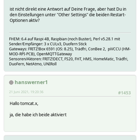
ist nicht direkt eine Antwort auf Deine Frage, aber hast Du in
den Einstellungen unter "Other Settings" die beiden Restart-
Optionen aktiv?
FHEM: 6.4 auf Raspi 4B, Raspbian (noch Buster), Perl v5.28.1 mit
Sender/Empfänger: 3 x CULv3, Duofern Stick
Gateways: FRITZ!Box 6591 (OS: 8.25), Trädfri, ConBee 2, piVCCU (HM-
MOD-RPI-PCB), OpenMQTTGateway
Sensoren/Aktoren: FRITZ!DECT, FS20, FHT, HMS, HomeMatic, Trädfri,
DuoFern, NetAtmo, UNIRoll
hanswerner1
21 Juni 2021, 19:20:36
#1453
Hallo tomcat.x,
ja, die habe ich beide aktiviert