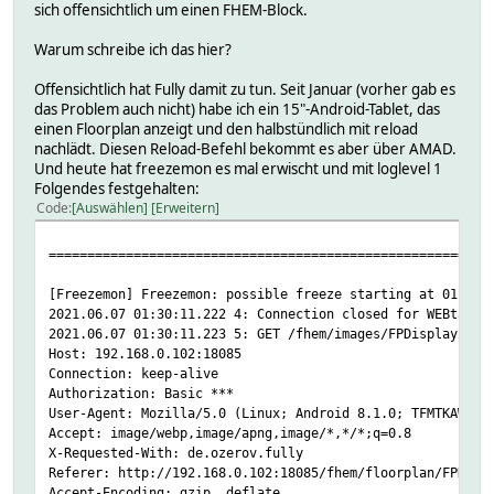
sich offensichtlich um einen FHEM-Block.
Warum schreibe ich das hier?
Offensichtlich hat Fully damit zu tun. Seit Januar (vorher gab es
das Problem auch nicht) habe ich ein 15"-Android-Tablet, das
einen Floorplan anzeigt und den halbstündlich mit reload
nachlädt. Diesen Reload-Befehl bekommt es aber über AMAD.
Und heute hat freezemon es mal erwischt und mit loglevel 1
Folgendes festgehalten:
Code
Auswählen
Erweitern
=========================================================
[Freezemon] Freezemon: possible freeze starting at 01:30:
2021.06.07 01:30:11.222 4: Connection closed for WEBtable
2021.06.07 01:30:11.223 5: GET /fhem/images/FPDisplay2/fp
Host: 192.168.0.102:18085
Connection: keep-alive
Authorization: Basic ***
User-Agent: Mozilla/5.0 (Linux; Android 8.1.0; TFMTKAW012
Accept: image/webp,image/apng,image/*,*/*;q=0.8
X-Requested-With: de.ozerov.fully
Referer: http://192.168.0.102:18085/fhem/floorplan/FPDisp
Accept-Encoding: gzip, deflate