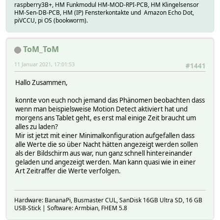
raspberry3B+, HM Funkmodul HM-MOD-RPI-PCB, HM Klingelsensor
HM-Sen-DB-PCB, HM (IP) Fensterkontakte und Amazon Echo Dot,
piVCCU, pi OS (bookworm).
ToM_ToM
11 Januar 2021, 17:01:53
#1441
Hallo Zusammen,
konnte von euch noch jemand das Phänomen beobachten dass
wenn man beispielsweise Motion Detect aktiviert hat und
morgens ans Tablet geht, es erst mal einige Zeit braucht um
alles zu laden?
Mir ist jetzt mit einer Minimalkonfiguration aufgefallen dass
alle Werte die so über Nacht hätten angezeigt werden sollen
als der Bildschirm aus war, nun ganz schnell hintereinander
geladen und angezeigt werden. Man kann quasi wie in einer
Art Zeitraffer die Werte verfolgen.
Hardware: BananaPi, Busmaster CUL, SanDisk 16GB Ultra SD, 16 GB
USB-Stick | Software: Armbian, FHEM 5.8