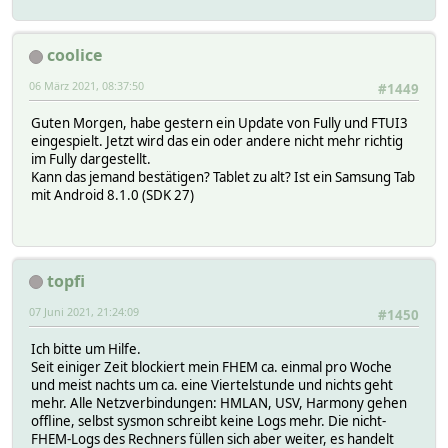
coolice
06 März 2021, 08:37:50
#1449
Guten Morgen, habe gestern ein Update von Fully und FTUI3
eingespielt. Jetzt wird das ein oder andere nicht mehr richtig
im Fully dargestellt.
Kann das jemand bestätigen? Tablet zu alt? Ist ein Samsung Tab
mit Android 8.1.0 (SDK 27)
topfi
07 Juni 2021, 21:24:09
#1450
Ich bitte um Hilfe.
Seit einiger Zeit blockiert mein FHEM ca. einmal pro Woche
und meist nachts um ca. eine Viertelstunde und nichts geht
mehr. Alle Netzverbindungen: HMLAN, USV, Harmony gehen
offline, selbst sysmon schreibt keine Logs mehr. Die nicht-
FHEM-Logs des Rechners füllen sich aber weiter, es handelt