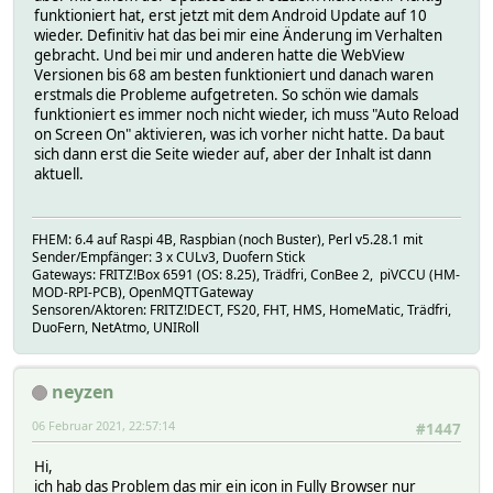
funktioniert hat, erst jetzt mit dem Android Update auf 10
wieder. Definitiv hat das bei mir eine Änderung im Verhalten
gebracht. Und bei mir und anderen hatte die WebView
Versionen bis 68 am besten funktioniert und danach waren
erstmals die Probleme aufgetreten. So schön wie damals
funktioniert es immer noch nicht wieder, ich muss "Auto Reload
on Screen On" aktivieren, was ich vorher nicht hatte. Da baut
sich dann erst die Seite wieder auf, aber der Inhalt ist dann
aktuell.
FHEM: 6.4 auf Raspi 4B, Raspbian (noch Buster), Perl v5.28.1 mit
Sender/Empfänger: 3 x CULv3, Duofern Stick
Gateways: FRITZ!Box 6591 (OS: 8.25), Trädfri, ConBee 2, piVCCU (HM-
MOD-RPI-PCB), OpenMQTTGateway
Sensoren/Aktoren: FRITZ!DECT, FS20, FHT, HMS, HomeMatic, Trädfri,
DuoFern, NetAtmo, UNIRoll
neyzen
06 Februar 2021, 22:57:14
#1447
Hi,
ich hab das Problem das mir ein icon in Fully Browser nur