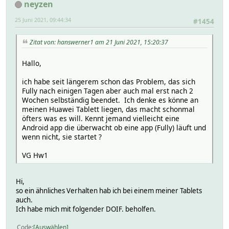
neyzen
25 Juni 2021, 09:44:34
#1454
Zitat von: hanswerner1 am 21 Juni 2021, 15:20:37
Hallo,
ich habe seit längerem schon das Problem, das sich
Fully nach einigen Tagen aber auch mal erst nach 2
Wochen selbständig beendet. Ich denke es könne an
meinen Huawei Tablett liegen, das macht schonmal
öfters was es will. Kennt jemand vielleicht eine
Android app die überwacht ob eine app (Fully) läuft und
wenn nicht, sie startet ?
VG Hw1
Hi,
so ein ähnliches Verhalten hab ich bei einem meiner Tablets
auch.
Ich habe mich mit folgender DOIF. beholfen.
Code
Auswählen