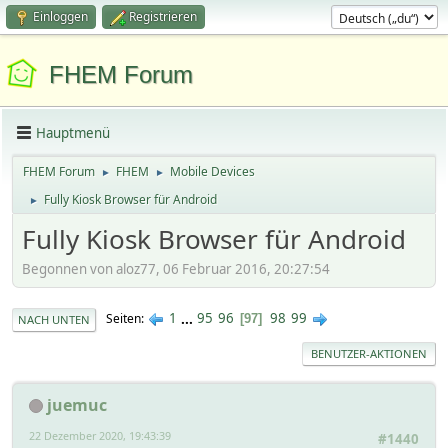
Einloggen
Registrieren
FHEM Forum
Hauptmenü
FHEM Forum
FHEM
Mobile Devices
►
►
Fully Kiosk Browser für Android
►
Fully Kiosk Browser für Android
Begonnen von aloz77, 06 Februar 2016, 20:27:54
1
...
95
96
98
99
Seiten
97
NACH UNTEN
BENUTZER-AKTIONEN
juemuc
22 Dezember 2020, 19:43:39
#1440