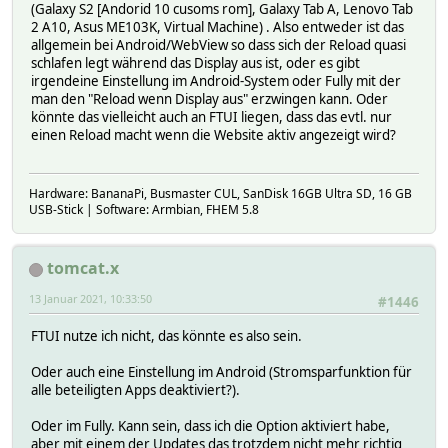
(Galaxy S2 [Andorid 10 cusoms rom], Galaxy Tab A, Lenovo Tab
2 A10, Asus ME103K, Virtual Machine) . Also entweder ist das
allgemein bei Android/WebView so dass sich der Reload quasi
schlafen legt während das Display aus ist, oder es gibt
irgendeine Einstellung im Android-System oder Fully mit der
man den "Reload wenn Display aus" erzwingen kann. Oder
könnte das vielleicht auch an FTUI liegen, dass das evtl. nur
einen Reload macht wenn die Website aktiv angezeigt wird?
Hardware: BananaPi, Busmaster CUL, SanDisk 16GB Ultra SD, 16 GB
USB-Stick | Software: Armbian, FHEM 5.8
tomcat.x
13 Januar 2021, 10:33:50
#1446
FTUI nutze ich nicht, das könnte es also sein.
Oder auch eine Einstellung im Android (Stromsparfunktion für
alle beteiligten Apps deaktiviert?).
Oder im Fully. Kann sein, dass ich die Option aktiviert habe,
aber mit einem der Updates das trotzdem nicht mehr richtig