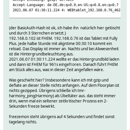
Accept-Language: de-DE,de;q=0.9,en-US;q=0.8,en;q=0.7
2021.06.07 01:30:11.224 4: WEBtablet_192.168.0.76_46257 G
--- log skips 962.586 secs.
(der BasicAuth-Hash ist ok, ich habe ihn natürlich hier gelöscht
2021.06.07 01:46:13.810 4: Connection closed for WEBtable
und durch 3 Sternchen ersetzt.)
2021.06.07 01:46:13.810 5: GET /fhem/pgm2/RSS.js HTTP/1.1
192.168.0.102 ist FHEM. 192.168.0.76 ist das Tablet mit Fully
Host: 192.168.0.102:18085
Plus. Jede halbe Stunde mit aligntime 00:30:10 kommt ein
Connection: keep-alive
reload. Das Display ist immer an. Nachts und bei Abwesenheit
Authorization: Basic ***
ist die Hintergrundbeleuchtung aus.
User-Agent: Mozilla/5.0 (Linux; Android 8.1.0; TFMTKAW012
2021.06.07 01:30:11.224 wollte er das Hintergrundbild laden
Accept: */*
und dann ist FHEM für 961s eingefroren. Danach führt FHEM
X-Requested-With: de.ozerov.fully
am Stück alles aus, was in dieser Zeit angefallen wäre.
Referer: http://192.168.0.102:18085/fhem/floorplan/FPDisp
Accept-Encoding: gzip, deflate
Was geschieht hier? Insbesondere kann ich mit gzip und
Accept-Language: de-DE,de;q=0.9,en-US;q=0.8,en;q=0.7
deflate an dieser Stelle nichts anfangen. Auf dem Floorplan ist
2021.06.07 01:46:13.810 4: WEBtablet_192.168.0.76_46260 G
nichts gezipped. Übrigens schließe ich tmr-
2021.06.07 01:46:13.813 5: GET /fhem/pgm2/fhemweb_reading
harmony_ping(Harmony) als Übeltäter aus. das steht immer
Host: 192.168.0.102:18085
drin, wenn mal ein seltener zeitkritischer Prozess ein 2-
Connection: keep-alive
Sekunden freeze bewirkt.
Authorization: Basic ***
User-Agent: Mozilla/5.0 (Linux; Android 8.1.0; TFMTKAW012
freezemon steht übrigens auf 4 Sekunden und findet sonst
Accept: */*
tagelang nichts.
X-Requested-With: de.ozerov.fully