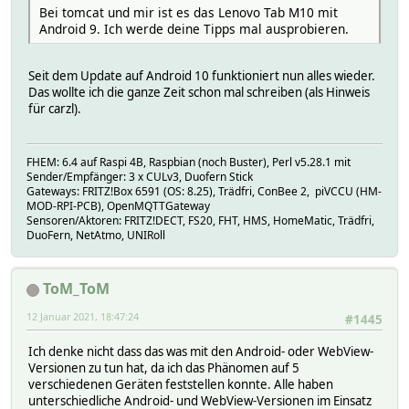
Bei tomcat und mir ist es das Lenovo Tab M10 mit
Android 9. Ich werde deine Tipps mal ausprobieren.
Seit dem Update auf Android 10 funktioniert nun alles wieder.
Das wollte ich die ganze Zeit schon mal schreiben (als Hinweis
für carzl).
FHEM: 6.4 auf Raspi 4B, Raspbian (noch Buster), Perl v5.28.1 mit
Sender/Empfänger: 3 x CULv3, Duofern Stick
Gateways: FRITZ!Box 6591 (OS: 8.25), Trädfri, ConBee 2, piVCCU (HM-
MOD-RPI-PCB), OpenMQTTGateway
Sensoren/Aktoren: FRITZ!DECT, FS20, FHT, HMS, HomeMatic, Trädfri,
DuoFern, NetAtmo, UNIRoll
ToM_ToM
12 Januar 2021, 18:47:24
#1445
Ich denke nicht dass das was mit den Android- oder WebView-
Versionen zu tun hat, da ich das Phänomen auf 5
verschiedenen Geräten feststellen konnte. Alle haben
unterschiedliche Android- und WebView-Versionen im Einsatz