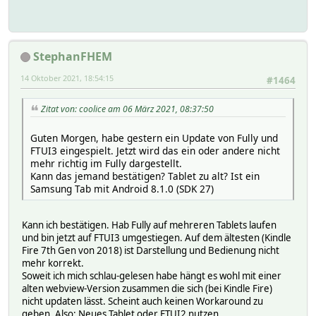
StephanFHEM
14 Oktober 2021, 18:54:15
#1464
Zitat von: coolice am 06 März 2021, 08:37:50
Guten Morgen, habe gestern ein Update von Fully und
FTUI3 eingespielt. Jetzt wird das ein oder andere nicht
mehr richtig im Fully dargestellt.
Kann das jemand bestätigen? Tablet zu alt? Ist ein
Samsung Tab mit Android 8.1.0 (SDK 27)
Kann ich bestätigen. Hab Fully auf mehreren Tablets laufen
und bin jetzt auf FTUI3 umgestiegen. Auf dem ältesten (Kindle
Fire 7th Gen von 2018) ist Darstellung und Bedienung nicht
mehr korrekt.
Soweit ich mich schlau-gelesen habe hängt es wohl mit einer
alten webview-Version zusammen die sich (bei Kindle Fire)
nicht updaten lässt. Scheint auch keinen Workaround zu
geben. Also: Neues Tablet oder FTUI2 nutzen