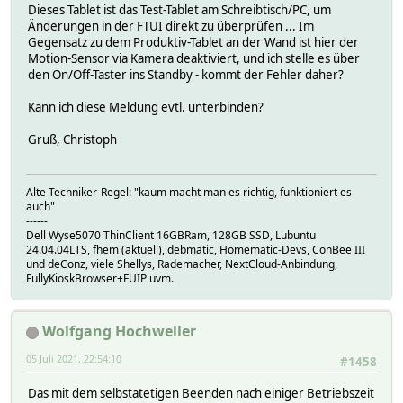
Dieses Tablet ist das Test-Tablet am Schreibtisch/PC, um
Änderungen in der FTUI direkt zu überprüfen ... Im
Gegensatz zu dem Produktiv-Tablet an der Wand ist hier der
Motion-Sensor via Kamera deaktiviert, und ich stelle es über
den On/Off-Taster ins Standby - kommt der Fehler daher?
Kann ich diese Meldung evtl. unterbinden?
Gruß, Christoph
Alte Techniker-Regel: "kaum macht man es richtig, funktioniert es
auch"
------
Dell Wyse5070 ThinClient 16GBRam, 128GB SSD, Lubuntu
24.04.04LTS, fhem (aktuell), debmatic, Homematic-Devs, ConBee III
und deConz, viele Shellys, Rademacher, NextCloud-Anbindung,
FullyKioskBrowser+FUIP uvm.
Wolfgang Hochweller
05 Juli 2021, 22:54:10
#1458
Das mit dem selbstatetigen Beenden nach einiger Betriebszeit