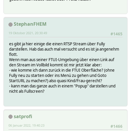
StephanFHEM
19 Oktober 2021, 20:30:49
#1465
es gibt ja hier einige die einen RTSP Stream über Fully
darstellen. Hab das auch mal versucht und es ist ja angenehm
flott.
Wenn man aus seiner FTUI-Umgebung über einen Link auf
den Stream im Vollbild kommt ist mir jetzt klar aber:
- wie komme ich dann zurück in die FTUI Oberfläche? (ohne
Fully neu zu starten oder ins Menü zu gehen und Goto
StartURL zu machen?) also quasi Kind/Frau-gerecht?
- kann man das ganze auch in einem "Popup" darstellen und
nicht als Fullscreen?
satprofi
06 Januar 2022, 19:40:23
#1466