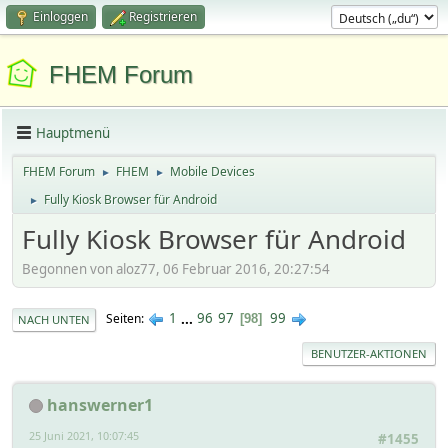
Einloggen
Registrieren
FHEM Forum
Hauptmenü
FHEM Forum
FHEM
Mobile Devices
►
►
Fully Kiosk Browser für Android
►
Fully Kiosk Browser für Android
Begonnen von aloz77, 06 Februar 2016, 20:27:54
1
...
96
97
99
Seiten
98
NACH UNTEN
BENUTZER-AKTIONEN
hanswerner1
25 Juni 2021, 10:07:45
#1455