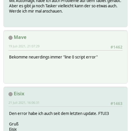
Mit Automagic habe ich auch Probleme auf dem Tablet gehabt.
Aber es gibt ja noch Tasker vielleicht kann der so etwas auch.
Werde ich mir mal anschauen.
Mave
19 Juli 2021, 21:07:29
#1462
Bekomme neuerdings immer "line 0 script error"
Eisix
21 Juli 2021, 16:06:31
#1463
Den error habe ich auch seit dem letzten update. FTUI3
Gruß
Eisix