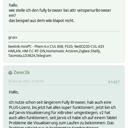
hallo.
wie stelle ich den fully browser bei attr setopenurlbrowser
ein?
das beispiel aus dem wiki klapot nicht.
gruss
-----------------------------------------------------------------------
beelink miniPC - Fhem 6.x CUL 868, FS20, NetIO230 CUL 433
HMLAN, HM-CC-RT-DN,Homematic Actoren,Zigbee,Shelly,
Tasmota,LD382A,Telegram
Zwer2k
09 Januar 2022, 23:43:54
#1467
Hallo,
ich nutze schon seit längerem Fully Browser, hab auch eine
PLUS-Lizenz, bis jetzt hat alles super funktioniert. Jetzt bin ich
auf Jarvis-Visualisierung für ioBroker umgestiegen, v2 hat
auch alles funktioniert, seit Jarvis v3 habe ich auf einem Tablet
Probleme die Visualisierung zum Laufen zu bekommen. Das
Problem scheint nur in bestimmten Kombinationen