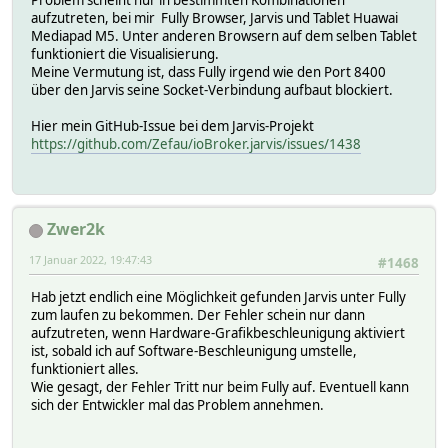
aufzutreten, bei mir Fully Browser, Jarvis und Tablet Huawai
Mediapad M5. Unter anderen Browsern auf dem selben Tablet
funktioniert die Visualisierung.
Meine Vermutung ist, dass Fully irgend wie den Port 8400
über den Jarvis seine Socket-Verbindung aufbaut blockiert.
Hier mein GitHub-Issue bei dem Jarvis-Projekt
https://github.com/Zefau/ioBroker.jarvis/issues/1438
Zwer2k
17 Januar 2022, 19:47:43
#1468
Hab jetzt endlich eine Möglichkeit gefunden Jarvis unter Fully
zum laufen zu bekommen. Der Fehler schein nur dann
aufzutreten, wenn Hardware-Grafikbeschleunigung aktiviert
ist, sobald ich auf Software-Beschleunigung umstelle,
funktioniert alles.
Wie gesagt, der Fehler Tritt nur beim Fully auf. Eventuell kann
sich der Entwickler mal das Problem annehmen.