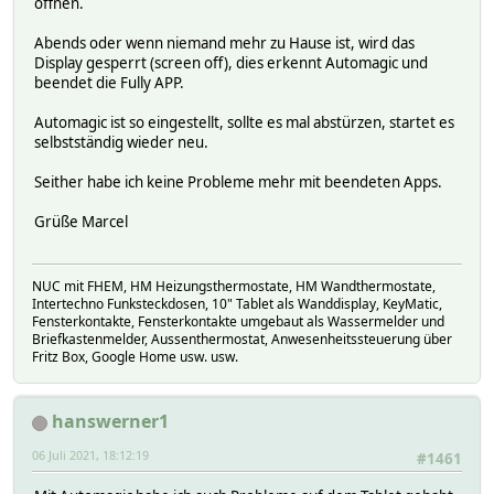
öffnen.
Abends oder wenn niemand mehr zu Hause ist, wird das
Display gesperrt (screen off), dies erkennt Automagic und
beendet die Fully APP.
Automagic ist so eingestellt, sollte es mal abstürzen, startet es
selbstständig wieder neu.
Seither habe ich keine Probleme mehr mit beendeten Apps.
Grüße Marcel
NUC mit FHEM, HM Heizungsthermostate, HM Wandthermostate,
Intertechno Funksteckdosen, 10" Tablet als Wanddisplay, KeyMatic,
Fensterkontakte, Fensterkontakte umgebaut als Wassermelder und
Briefkastenmelder, Aussenthermostat, Anwesenheitssteuerung über
Fritz Box, Google Home usw. usw.
hanswerner1
06 Juli 2021, 18:12:19
#1461