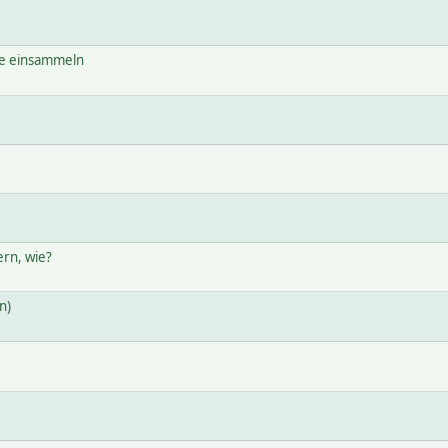
te einsammeln
ern, wie?
n)