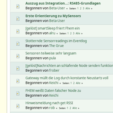
Auszug aus Integration...: RS485-Grundlagen
Begonnen von
Beta-User
1
2
3
Alle
Seiten
Erste Orientierung zu MySensors
Begonnen von
Beta-User
[gelöst] smartSleep friert Fhem ein
Begonnen von
alru
1
2
3
Alle
Seiten
Stotternde Sensorreadings im Eventlog
Begonnen von
The Grue
Sensoren teilweise sehr langsam
Begonnen von
pula
[gelöst]Nachrichten an schlafende Node senden funktion
Begonnen von
frober
Gateway müllt die Log durch konstante Neustarts voll
Begonnen von
Keichi
1
2
Alle
Seiten
FHEM weißt Daten falscher Node zu
Begonnen von
Keichi
Hinweismeldung nach get RSSI
Begonnen von
rob
1
2
Alle
Seiten