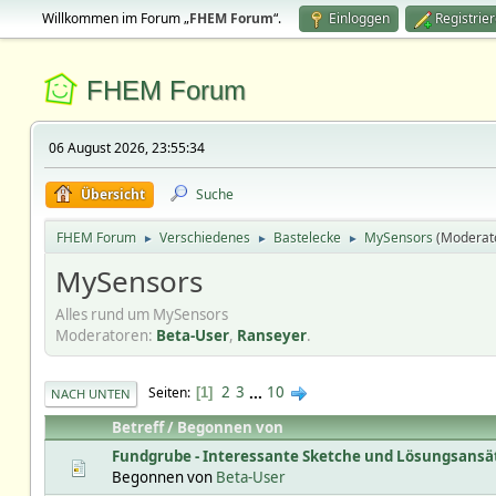
Willkommen im Forum „
FHEM Forum
“.
Einloggen
Registrie
FHEM Forum
06 August 2026, 23:55:34
Übersicht
Suche
FHEM Forum
Verschiedenes
Bastelecke
MySensors
(Moderat
►
►
►
MySensors
Alles rund um MySensors
Moderatoren:
Beta-User
,
Ranseyer
.
2
3
...
10
Seiten
1
NACH UNTEN
Betreff
/
Begonnen von
Fundgrube - Interessante Sketche und Lösungsansä
Begonnen von
Beta-User