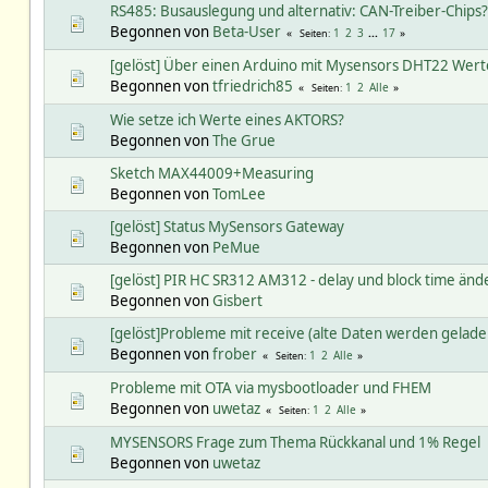
RS485: Busauslegung und alternativ: CAN-Treiber-Chips?
Begonnen von
Beta-User
1
2
3
...
17
Seiten
[gelöst] Über einen Arduino mit Mysensors DHT22 Wer
Begonnen von
tfriedrich85
1
2
Alle
Seiten
Wie setze ich Werte eines AKTORS?
Begonnen von
The Grue
Sketch MAX44009+Measuring
Begonnen von
TomLee
[gelöst] Status MySensors Gateway
Begonnen von
PeMue
[gelöst] PIR HC SR312 AM312 - delay und block time änd
Begonnen von
Gisbert
[gelöst]Probleme mit receive (alte Daten werden gelade
Begonnen von
frober
1
2
Alle
Seiten
Probleme mit OTA via mysbootloader und FHEM
Begonnen von
uwetaz
1
2
Alle
Seiten
MYSENSORS Frage zum Thema Rückkanal und 1% Regel
Begonnen von
uwetaz