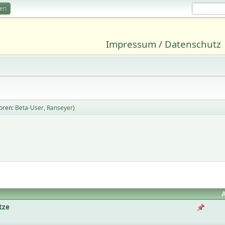
ren
Impressum / Datenschutz
oren:
Beta-User
,
Ranseyer
)
tze