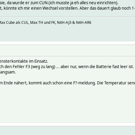
e, da wurde er zum CUN (ich musste ja eh alles neu einrichten).
, könnte ich mir einen Wechsel vorstellen. Aber das dauert glaub noch 1
ax Cube als CUL, Max TH und FK, N4H-AJ3 & N4H-AR6
ensterkontakte im Einsatz.
ch den Fehler F3 (weg zu lang) ... aber nur, wenn die Batterie fast leer ist.
 langsam.
m Ende nähert, kommt auch schon eine F?-meldung. Die Temperatur sende