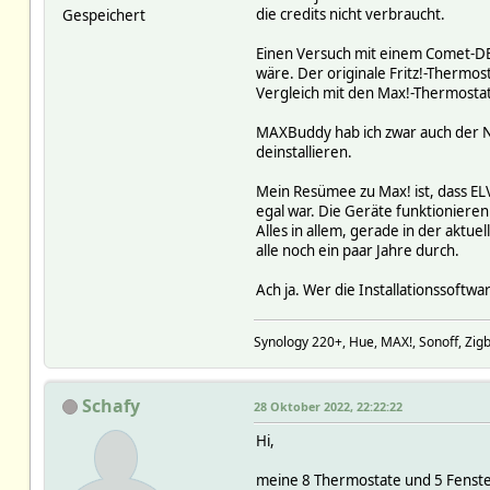
die credits nicht verbraucht.
Gespeichert
Einen Versuch mit einem Comet-DEC
wäre. Der originale Fritz!-Thermo
Vergleich mit den Max!-Thermosta
MAXBuddy hab ich zwar auch der N
deinstallieren.
Mein Resümee zu Max! ist, dass EL
egal war. Die Geräte funktionieren
Alles in allem, gerade in der aktuel
alle noch ein paar Jahre durch.
Ach ja. Wer die Installationssoftwa
Synology 220+, Hue, MAX!, Sonoff, Zigb
Schafy
28 Oktober 2022, 22:22:22
Hi,
meine 8 Thermostate und 5 Fenster