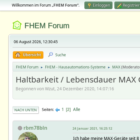
Willkommen im Forum „
FHEM Forum
“.
Einloggen
Registrie
FHEM Forum
06 August 2026, 12:30:45
Übersicht
Suche
FHEM Forum
FHEM - Hausautomations-Systeme
MAX
(Moderato
►
►
Haltbarkeit / Lebensdauer MAX 
Begonnen von Wzut, 24 Dezember 2020, 14:07:16
1
Alle
Seiten
2
NACH UNTEN
rbm78bln
24 Januar 2021, 16:25:12
Ich habe meine MAX-Geräte seit 8 