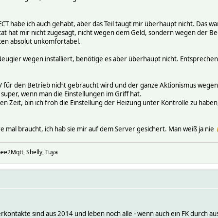
T habe ich auch gehabt, aber das Teil taugt mir überhaupt nicht. Das war
stat hat mir nicht zugesagt, nicht wegen dem Geld, sondern wegen der Be
ten absolut unkomfortabel.
eugier wegen installiert, benötige es aber überhaupt nicht. Entsprech
V für den Betrieb nicht gebraucht wird und der ganze Aktionismus wege
 super, wenn man die Einstellungen im Griff hat.
len Zeit, bin ich froh die Einstellung der Heizung unter Kontrolle zu haben,
re mal braucht, ich hab sie mir auf dem Server gesichert. Man weiß ja nie
ee2Mqtt, Shelly, Tuya
kontakte sind aus 2014 und leben noch alle - wenn auch ein FK durch au