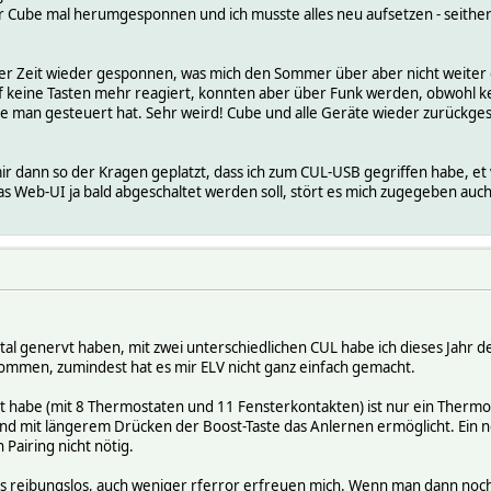
r Cube mal herumgesponnen und ich musste alles neu aufsetzen - seither i
er Zeit wieder gesponnen, was mich den Sommer über aber nicht weiter 
 keine Tasten mehr reagiert, konnten aber über Funk werden, obwohl kei
wie man gesteuert hat. Sehr weird! Cube und alle Geräte wieder zurückge
r dann so der Kragen geplatzt, dass ich zum CUL-USB gegriffen habe, et vo
 Web-UI ja bald abgeschaltet werden soll, stört es mich zugegeben auch 
tal genervt haben, mit zwei unterschiedlichen CUL habe ich dieses Jahr de
ommen, zumindest hat es mir ELV nicht ganz einfach gemacht.
t habe (mit 8 Thermostaten und 11 Fensterkontakten) ist nur ein Thermo
 mit längerem Drücken der Boost-Taste das Anlernen ermöglicht. Ein neue
 Pairing nicht nötig.
lles reibungslos, auch weniger rferror erfreuen mich. Wenn man dann no