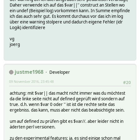
Daher verwende ich auf das $var||'' construct an Stellen wo
ein undef (Beispiel log) vorkommen kann. In Summe empfinde
ich das auch sehr gut. Es kommt durchaus vor das ich im log
über eine warning stolpere und dadurch eigene Fehler (idr
Logik) identifiziere
vg
joerg
justme1968
Developer
09 November 2016, 23:45:48
#20
achtung: mit $var|| das macht nicht immer was du möchtest
da die linke seite nicht auf defined geprüft wird sondern auf
true. d.h. wenn $var 0 oder '' ist ist die rechte seite das
ergebniss. das kann, muss aber nicht das beabsichtigte sein.
um auf defined zu prüfen gibt es $var//. aber leider nicht in
äderten perl versionen.
zu den experimental features: ja. es sind einige schon mal