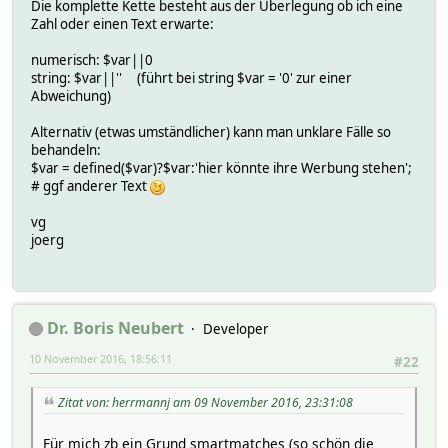
Die komplette Kette besteht aus der Überlegung ob ich eine
Zahl oder einen Text erwarte:
numerisch: $var||0
string: $var||'' (führt bei string $var = '0' zur einer
Abweichung)
Alternativ (etwas umständlicher) kann man unklare Fälle so
behandeln:
$var = defined($var)?$var:'hier könnte ihre Werbung stehen';
# ggf anderer Text
vg
joerg
Dr. Boris Neubert
Developer
10 November 2016, 18:56:11
#22
Zitat von: herrmannj am 09 November 2016, 23:31:08
Für mich zb ein Grund smartmatches (so schön die