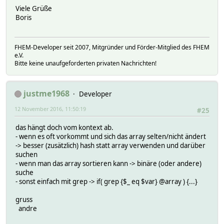
Viele Grüße
Boris
FHEM-Developer seit 2007, Mitgründer und Förder-Mitglied des FHEM
e.V.
Bitte keine unaufgeforderten privaten Nachrichten!
justme1968
Developer
12 November 2016, 11:50:19
#25
das hängt doch vom kontext ab.
- wenn es oft vorkommt und sich das array selten/nicht ändert
-> besser (zusätzlich) hash statt array verwenden und darüber
suchen
- wenn man das array sortieren kann -> binäre (oder andere)
suche
- sonst einfach mit grep -> if( grep {$_ eq $var} @array ) {...}
gruss
andre