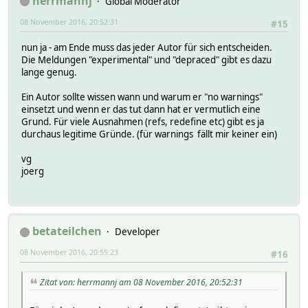
herrmannj
Global Moderator
08 November 2016, 20:52:31
#15
nun ja - am Ende muss das jeder Autor für sich entscheiden.
Die Meldungen "experimental" und "depraced" gibt es dazu
lange genug.
Ein Autor sollte wissen wann und warum er "no warnings"
einsetzt und wenn er das tut dann hat er vermutlich eine
Grund. Für viele Ausnahmen (refs, redefine etc) gibt es ja
durchaus legitime Gründe. (für warnings fällt mir keiner ein)
vg
joerg
betateilchen
Developer
08 November 2016, 20:55:23
#16
Zitat von: herrmannj am 08 November 2016, 20:52:31