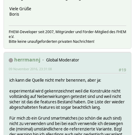
Viele Grüße
Boris
FHEM-Developer seit 2007, Mitgründer und Förder-Mitglied des FHEM
e.V.
Bitte keine unaufgeforderten privaten Nachrichten!
herrmannj
Global Moderator
09 November 2016, 23:31:08
#19
ich kann die Quelle nicht mehr benennen, aber ja:
experimental wird gekennzeichnet weil die Konstrukte nicht
vollständig auf Nebenwirkungen getestet sind und weil nicht
sicher ist das die features Bestand haben. Die Liste der wieder
abgeschalteten features ist sogar beachtlich lang.
Für mich zb ein Grund smartmatches (so schön die auch sind)
nicht zu verwenden und bei bei each verwende ich deswegen
die (minimal) umständlichere de-referenzierte Variante. Bzgl
der warning bin ich allerdings auch sehr pedantisch veranlagt,