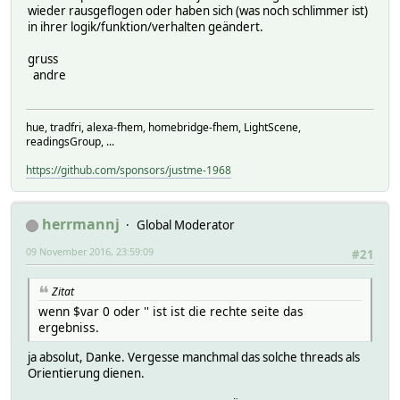
wieder rausgeflogen oder haben sich (was noch schlimmer ist)
in ihrer logik/funktion/verhalten geändert.
gruss
andre
hue, tradfri, alexa-fhem, homebridge-fhem, LightScene,
readingsGroup, ...
https://github.com/sponsors/justme-1968
herrmannj
Global Moderator
09 November 2016, 23:59:09
#21
Zitat
wenn $var 0 oder '' ist ist die rechte seite das
ergebniss.
ja absolut, Danke. Vergesse manchmal das solche threads als
Orientierung dienen.