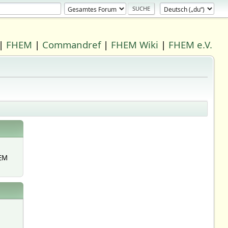
|
FHEM
|
Commandref
|
FHEM Wiki
|
FHEM e.V.
EM