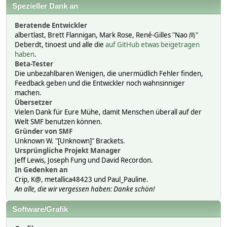
Spezieller Dank an
Beratende Entwickler
albertlast, Brett Flannigan, Mark Rose, René-Gilles "Nao 尚"
Deberdt, tinoest und alle die
auf GitHub etwas beigetragen
haben
.
Beta-Tester
Die unbezahlbaren Wenigen, die unermüdlich Fehler finden,
Feedback geben und die Entwickler noch wahnsinniger
machen.
Übersetzer
Vielen Dank für Eure Mühe, damit Menschen überall auf der
Welt SMF benutzen können.
Gründer von SMF
Unknown W. "[Unknown]" Brackets.
Ursprüngliche Projekt Manager
Jeff Lewis, Joseph Fung und David Recordon.
In Gedenken an
Crip, K@, metallica48423 und Paul_Pauline.
An alle, die wir vergessen haben: Danke schön!
Software/Grafik