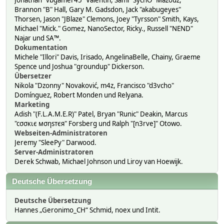
Jonathan "vbgamer45" Valentin, Sami "SychO" Mazouz,
Brannon "B" Hall, Gary M. Gadsdon, Jack "akabugeyes"
Thorsen, Jason "JBlaze" Clemons, Joey "Tyrsson" Smith, Kays,
Michael "Mick." Gomez, NanoSector, Ricky., Russell "NEND"
Najar und SA™.
Dokumentation
Michele "Illori" Davis, Irisado, AngelinaBelle, Chainy, Graeme
Spence und Joshua "groundup" Dickerson.
Übersetzer
Nikola "Dzonny" Novaković, m4z, Francisco "d3vcho"
Domínguez, Robert Monden und Relyana.
Marketing
Adish "(F.L.A.M.E.R)" Patel, Bryan "Runic" Deakin, Marcus
"cσσкιє мσηѕтєя" Forsberg und Ralph "[n3rve]" Otowo.
Webseiten-Administratoren
Jeremy "SleePy" Darwood.
Server-Administratoren
Derek Schwab, Michael Johnson und Liroy van Hoewijk.
Deutsche Übersetzung
Deutsche Übersetzung
Hannes „Geronimo_CH“ Schmid, noex und Intit.