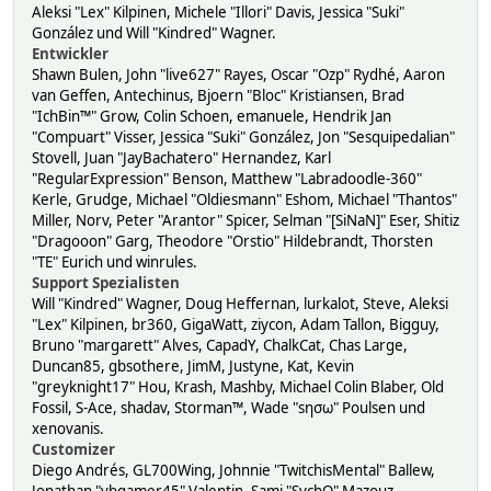
Aleksi "Lex" Kilpinen, Michele "Illori" Davis, Jessica "Suki"
González und Will "Kindred" Wagner.
Entwickler
Shawn Bulen, John "live627" Rayes, Oscar "Ozp" Rydhé, Aaron
van Geffen, Antechinus, Bjoern "Bloc" Kristiansen, Brad
"IchBin™" Grow, Colin Schoen, emanuele, Hendrik Jan
"Compuart" Visser, Jessica "Suki" González, Jon "Sesquipedalian"
Stovell, Juan "JayBachatero" Hernandez, Karl
"RegularExpression" Benson, Matthew "Labradoodle-360"
Kerle, Grudge, Michael "Oldiesmann" Eshom, Michael "Thantos"
Miller, Norv, Peter "Arantor" Spicer, Selman "[SiNaN]" Eser, Shitiz
"Dragooon" Garg, Theodore "Orstio" Hildebrandt, Thorsten
"TE" Eurich und winrules.
Support Spezialisten
Will "Kindred" Wagner, Doug Heffernan, lurkalot, Steve, Aleksi
"Lex" Kilpinen, br360, GigaWatt, ziycon, Adam Tallon, Bigguy,
Bruno "margarett" Alves, CapadY, ChalkCat, Chas Large,
Duncan85, gbsothere, JimM, Justyne, Kat, Kevin
"greyknight17" Hou, Krash, Mashby, Michael Colin Blaber, Old
Fossil, S-Ace, shadav, Storman™, Wade "sησω" Poulsen und
xenovanis.
Customizer
Diego Andrés, GL700Wing, Johnnie "TwitchisMental" Ballew,