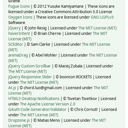
Grafik
Fugue Icons
| © 2012 Yusuke Kamiyamane | These icons are
licensed under a Creative Commons Attribution 3.0 License
Oxygen Icons
| These icons are licensed under
GNU LGPLv3
Software
JQuery
| © John Resig | Licensed under
The MIT License (MIT)
hoverIntent
| © Brian Cherne | Licensed under
The MIT
License (MIT)
SCEditor
| © Sam Clarke | Licensed under
The MIT License
(MIT)
animaDrag
| © Abel Mohler | Licensed under
The MIT License
(MIT)
jQuery Custom Scrollbar
| © Maciej Zubala | Licensed under
The MIT License (MIT)
jQuery Responsive Slider
| © booncon ROCKETS | Licensed
under
The MIT License (MIT)
At.js
| © chord.luo@gmail.com | Licensed under
The MIT
License (MIT)
HTML5 Desktop Notifications
| © Tsvetan Tsvetkov | Licensed
under
The Apache License Version 2.0
GAuth Code Generator/Validator
| © Chris Cornutt | Licensed
under
The MIT License (MIT)
Dropzone.js
| © Matias Meno | Licensed under
The MIT
License (MIT)