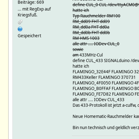
Beiträge: 669
define CUL_0 CUL /dev/ttyACM0
... mit RegExp auf
hatte ich
Kriegsfuß.
Typ Rauchmelder RM100
RM_dd09 FHT dd09
RM_dd0a FHT dd0a
RM_dd0b FHT dd0b
Gespeichert
RM HMS 1003
alle attr .... IODev CUL_0
sowie
am
433MHz-Cul
define CUL_433 SIGNALduino /dev
hatte ich
FLAMINGO_32E44F FLAMINGO 32
RM433Keller FLAMINGO 370731
FLAMINGO_4F0050 FLAMINGO 4
FLAMINGO_B0FFAF FLAMINGO B
FLAMINGO_FE7D82 FLAMINGO F
alle attr .... IODev CUL_433
Das 433-Protokoll ist jetzt a-culfw,
Neue Homematic-Rauchmelder kann 
Bin nun technisch und geldlich verz