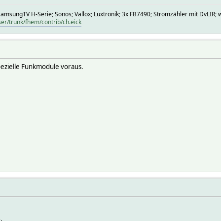
SamsungTV H-Serie; Sonos; Vallox; Luxtronik; 3x FB7490; Stromzähler mit DvLI
ser/trunk/fhem/contrib/ch.eick
pezielle Funkmodule voraus.