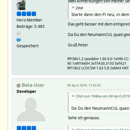
zwei Anmerkungen von meiner Sei
Zitat
Starte dann den Pi neu, in dem
Hero Member
Das geht besser mit dem entsprec
Beiträge: 5.485
Da Du den NeumannCUL quasi gewerb
Gruß Peter
Gespeichert
RPi3Bv1.2 rpiaddon 1.66 6.0 1xHM-C
90 1xWT440H 3xTFA30.3150 5xFA21
RPi1Bv2 LCDCSM 1.63 5.8 2xMAX HKT
Beta-User
08 April 2019, 11:55:03
Developer
Zitat von: PeMue am 08 April 2019
Da Du den NeumannCUL quasi ge
Sehe ich genauso.