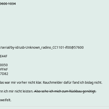
@9600 1034
/serial/by-id/usb-Unknown_radino_CC1101-if00@57600
E44F
F0050
0FFAF
E7D82
 das war mir vorher nicht klar. Rauchmelder dafür fand ich bislag nicht.
ich mir nicht leisten.
Also sehe ich mich zum Rückbau genötigt.
weifelt.