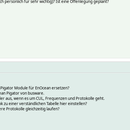
ch persönlich für sehr wichtig)? Ist eine Offenlegung geplant?
 Pigator Module für EnOcean ersetzen?
ean Pigator von busware.
der aus, wenn es um CUL, Frequenzen und Protokolle geht.
k zu einer verständlichen Tabelle hier einstellen?
 Protokolle gleichzeitig laufen?