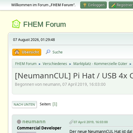
Willkommen im Forum „
FHEM Forum
“.
Einloggen
Registrie
FHEM Forum
07 August 2026, 01:29:48
Übersicht
Suche
FHEM Forum
Verschiedenes
Marktplatz - Kommerzielle Güter
►
►
►
[NeumannCUL] Pi Hat / USB 4x 
Begonnen von neumann, 07 April 2019, 16:03:00
Seiten
1
NACH UNTEN
neumann
07 April 2019, 16:03:00
Commercial Developer
Der neue NeumannCUL Hat ist da!