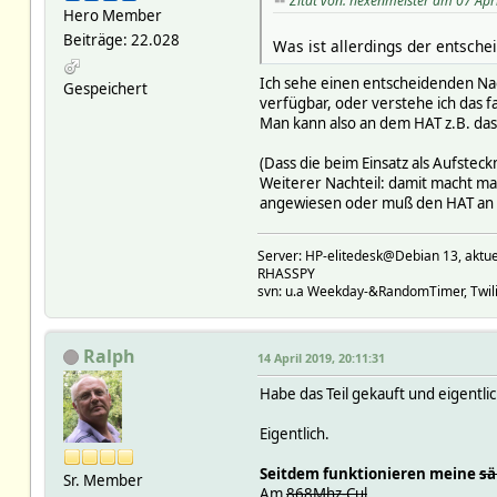
Zitat von: hexenmeister am 07 Apr
Hero Member
Beiträge: 22.028
Was ist allerdings der entsch
Ich sehe einen entscheidenden Nach
Gespeichert
verfügbar, oder verstehe ich das f
Man kann also an dem HAT z.B. da
(Dass die beim Einsatz als Aufsteck
Weiterer Nachteil: damit macht ma
angewiesen oder muß den HAT an 
Server: HP-elitedesk@Debian 13, a
RHASSPY
svn: u.a Weekday-&RandomTimer, Twilig
Ralph
14 April 2019, 20:11:31
Habe das Teil gekauft und eigentl
Eigentlich.
Seitdem funktionieren meine
sä
Sr. Member
Am
868Mhz-Cul