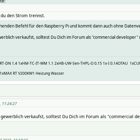
te:
 du den Strom trennst.
henden Befehl für den Raspberry Pi und kommt dann auch ohne Datenverl
lich verkaufst, solltest Du Dich im Forum als "commercial developer" r
C-RT-DN 1.4 1xHM-TC-IT-WM 1.1 2xHB-UW-Sen-THPL-O 0.15 1x-I 0.14OTAU 1xC
 1xMAX RT V200KW1 Heizung Wasser
, 11:24:27
werblich verkaufst, solltest Du Dich im Forum als "commercial dev