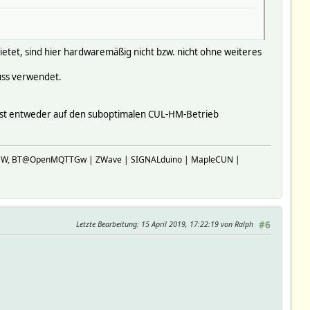
bietet, sind hier hardwaremäßig nicht bzw. nicht ohne weiteres
uss verwendet.
d ist entweder auf den suboptimalen CUL-HM-Betrieb
SP-GW, BT@OpenMQTTGw | ZWave | SIGNALduino | MapleCUN |
Letzte Bearbeitung
: 15 April 2019, 17:22:19 von Ralph
#6