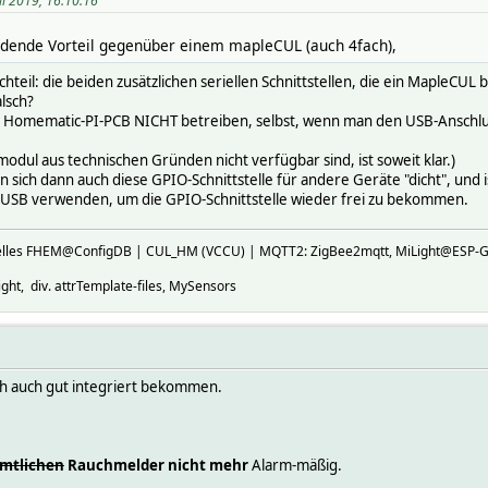
il 2019, 16:10:16
eidende Vorteil gegenüber einem mapleCUL (auch 4fach),
teil: die beiden zusätzlichen seriellen Schnittstellen, die ein MapleCUL 
alsch?
s Homematic-PI-PCB NICHT betreiben, selbst, wenn man den USB-Anschl
modul aus technischen Gründen nicht verfügbar sind, ist soweit klar.)
n sich dann auch diese GPIO-Schnittstelle für andere Geräte "dicht", un
USB verwenden, um die GPIO-Schnittstelle wieder frei zu bekommen.
ktuelles FHEM@ConfigDB | CUL_HM (VCCU) | MQTT2: ZigBee2mqtt, MiLight@E
ht, div. attrTemplate-files, MySensors
ich auch gut integriert bekommen.
mtlichen
Rauchmelder nicht mehr
Alarm-mäßig.