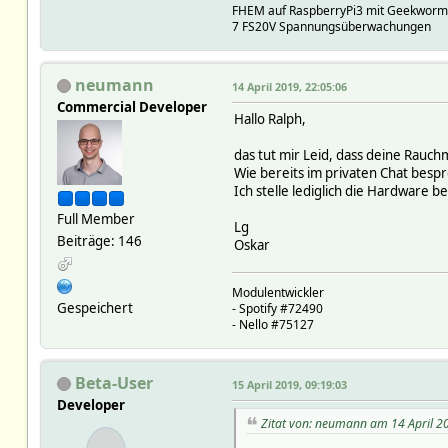
FHEM auf RaspberryPi3 mit Geekworm
7 FS20V Spannungsüberwachungen
neumann
14 April 2019, 22:05:06
Commercial Developer
Hallo Ralph,
das tut mir Leid, dass deine Rauch
Wie bereits im privaten Chat besp
Ich stelle lediglich die Hardware b
Full Member
Lg
Beiträge: 146
Oskar
Modulentwickler
Gespeichert
- Spotify #72490
- Nello #75127
Beta-User
15 April 2019, 09:19:03
Developer
Zitat von: neumann am 14 April 2