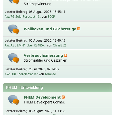
Stromgewinnung
Letzter Beitrag:
08 August 2026, 15:45:44
Aw: 76_SolarForecast - I...
von
300P
Wallboxen und E-Fahrzeuge
Letzter Beitrag:
05 August 2026, 19:40:45
Aw: ABL EMH1 über RS485-...
von
ChrisB52
Verbrauchsmessung
Stromzähler und Gaszähler
Letzter Beitrag:
25 Juli 2026, 09:14:59
Aw: OBI Energietracker
von
TomLee
FHEM - Entwicklung
FHEM Development
FHEM Developers Corner.
Letzter Beitrag:
06 August 2026, 11:33:38