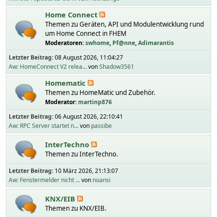
Home Connect
Themen zu Geräten, API und Modulentwicklung rund
um Home Connect in FHEM
Moderatoren:
swhome
,
Pf@nne
,
Adimarantis
Letzter Beitrag:
08 August 2026, 11:04:27
Aw: HomeConnect V2 relea...
von
Shadow3561
Homematic
Themen zu HomeMatic und Zubehör.
Moderator:
martinp876
Letzter Beitrag:
06 August 2026, 22:10:41
Aw: RPC Server startet n...
von
passibe
InterTechno
Themen zu InterTechno.
Letzter Beitrag:
10 März 2026, 21:13:07
Aw: Fenstermelder nicht ...
von
noansi
KNX/EIB
Themen zu KNX/EIB.