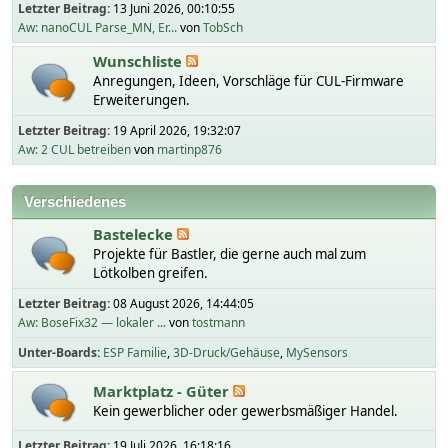
Letzter Beitrag:
13 Juni 2026, 00:10:55
Aw: nanoCUL Parse_MN, Er...
von
TobSch
Wunschliste
Anregungen, Ideen, Vorschläge für CUL-Firmware
Erweiterungen.
Letzter Beitrag:
19 April 2026, 19:32:07
Aw: 2 CUL betreiben
von
martinp876
Verschiedenes
Bastelecke
Projekte für Bastler, die gerne auch mal zum
Lötkolben greifen.
Letzter Beitrag:
08 August 2026, 14:44:05
Aw: BoseFix32 — lokaler ...
von
tostmann
Unter-Boards
ESP Familie
3D-Druck/Gehäuse
MySensors
Marktplatz - Güter
Kein gewerblicher oder gewerbsmäßiger Handel.
Letzter Beitrag:
19 Juli 2026, 16:18:16