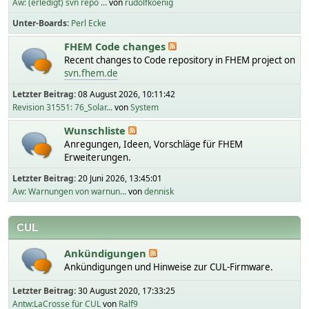
Aw: (erledigt) svn repo ...
von
rudolfkoenig
Unter-Boards
Perl Ecke
FHEM Code changes
Recent changes to Code repository in FHEM project on
svn.fhem.de
Letzter Beitrag:
08 August 2026, 10:11:42
Revision 31551: 76_Solar...
von
System
Wunschliste
Anregungen, Ideen, Vorschläge für FHEM
Erweiterungen.
Letzter Beitrag:
20 Juni 2026, 13:45:01
Aw: Warnungen von warnun...
von
dennisk
CUL
Ankündigungen
Ankündigungen und Hinweise zur CUL-Firmware.
Letzter Beitrag:
30 August 2020, 17:33:25
Antw:LaCrosse für CUL
von
Ralf9