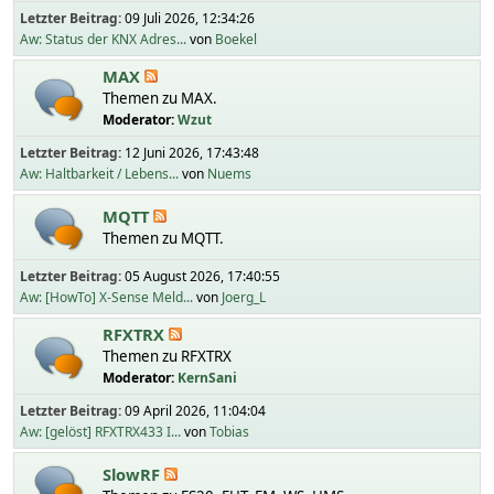
Letzter Beitrag:
09 Juli 2026, 12:34:26
Aw: Status der KNX Adres...
von
Boekel
MAX
Themen zu MAX.
Moderator:
Wzut
Letzter Beitrag:
12 Juni 2026, 17:43:48
Aw: Haltbarkeit / Lebens...
von
Nuems
MQTT
Themen zu MQTT.
Letzter Beitrag:
05 August 2026, 17:40:55
Aw: [HowTo] X-Sense Meld...
von
Joerg_L
RFXTRX
Themen zu RFXTRX
Moderator:
KernSani
Letzter Beitrag:
09 April 2026, 11:04:04
Aw: [gelöst] RFXTRX433 I...
von
Tobias
SlowRF