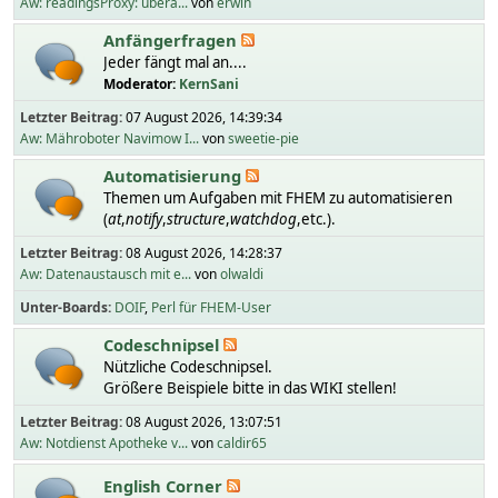
Aw: readingsProxy: übera...
von
erwin
Anfängerfragen
Jeder fängt mal an....
Moderator:
KernSani
Letzter Beitrag:
07 August 2026, 14:39:34
Aw: Mähroboter Navimow I...
von
sweetie-pie
Automatisierung
Themen um Aufgaben mit FHEM zu automatisieren
(
at
,
notify
,
structure
,
watchdog
,etc.).
Letzter Beitrag:
08 August 2026, 14:28:37
Aw: Datenaustausch mit e...
von
olwaldi
Unter-Boards
DOIF
Perl für FHEM-User
Codeschnipsel
Nützliche Codeschnipsel.
Größere Beispiele bitte in das WIKI stellen!
Letzter Beitrag:
08 August 2026, 13:07:51
Aw: Notdienst Apotheke v...
von
caldir65
English Corner