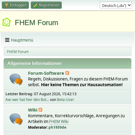
Einloggen
Registrieren
FHEM Forum
Hauptmenü
FHEM Forum
Allgemeine Informationen
Forum-Software
Regeln, Diskussionen, Fragen zu diesem FHEM-Forum
selbst.
Hier keine Themen zur Hausautomation!
Letzter Beitrag:
07 August 2026, 15:42:13
Aw: wer hat hier den Bot...
von
Beta-User
Wiki
Kommentare, Korrekturvorschläge, Anregungen zu
Artikeln im
FHEM Wiki
Moderator:
ph1959de