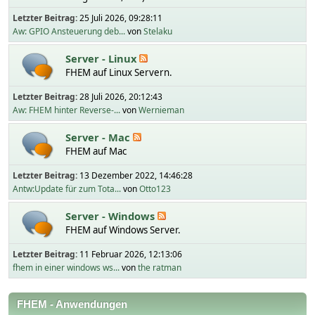
Letzter Beitrag:
25 Juli 2026, 09:28:11
Aw: GPIO Ansteuerung deb...
von
Stelaku
Server - Linux
FHEM auf Linux Servern.
Letzter Beitrag:
28 Juli 2026, 20:12:43
Aw: FHEM hinter Reverse-...
von
Wernieman
Server - Mac
FHEM auf Mac
Letzter Beitrag:
13 Dezember 2022, 14:46:28
Antw:Update für zum Tota...
von
Otto123
Server - Windows
FHEM auf Windows Server.
Letzter Beitrag:
11 Februar 2026, 12:13:06
fhem in einer windows ws...
von
the ratman
FHEM - Anwendungen