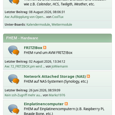
wie z.B.
Calendar
,
HCS
,
Twiligth
,
Weather
, etc.
Letzter Beitrag:
08 August 2026, 08:06:31
Aw: Aufdopplung von Open...
von
CoolTux
Unter-Boards
Kalendermodule
Wettermodule
FHEM - Hardware
FRITZ!Box
FHEM rund um AVM FRITZ!Box
Letzter Beitrag:
02 August 2026, 13:34:12
Aw: 72_FRITZBOX.pm wird ...
von
JoWiemann
Network Attached Storage (NAS)
FHEM auf NAS-Systemen (Synology, etc.)
Letzter Beitrag:
26 Juni 2026, 08:59:09
Kein ssh-Zugriff mehr au...
von
Marko1976
Einplatinencomputer
FHEM auf Einplatinencomputern (z.B. Raspberry Pi,
Beagle Bone, etc.)