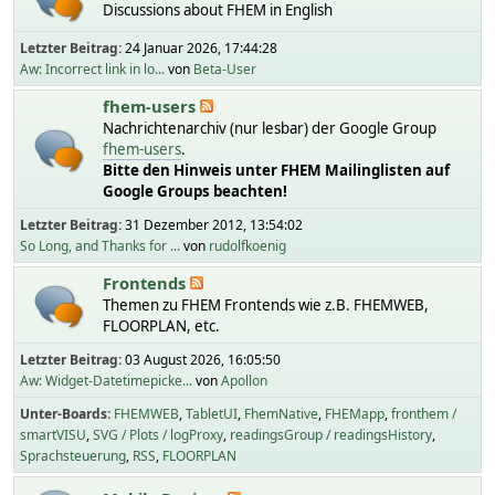
Discussions about FHEM in English
Letzter Beitrag:
24 Januar 2026, 17:44:28
Aw: Incorrect link in lo...
von
Beta-User
fhem-users
Nachrichtenarchiv (nur lesbar) der Google Group
fhem-users
.
Bitte den Hinweis unter FHEM Mailinglisten auf
Google Groups beachten!
Letzter Beitrag:
31 Dezember 2012, 13:54:02
So Long, and Thanks for ...
von
rudolfkoenig
Frontends
Themen zu FHEM Frontends wie z.B. FHEMWEB,
FLOORPLAN, etc.
Letzter Beitrag:
03 August 2026, 16:05:50
Aw: Widget-Datetimepicke...
von
Apollon
Unter-Boards
FHEMWEB
TabletUI
FhemNative
FHEMapp
fronthem /
smartVISU
SVG / Plots / logProxy
readingsGroup / readingsHistory
Sprachsteuerung
RSS
FLOORPLAN