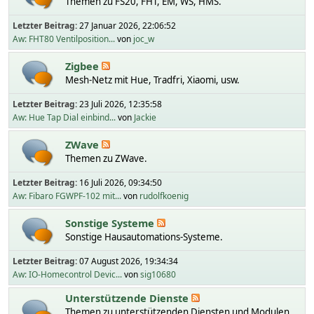
Themen zu FS20, FHT, EM, WS, HMS.
Letzter Beitrag:
27 Januar 2026, 22:06:52
Aw: FHT80 Ventilposition...
von
joc_w
Zigbee
Mesh-Netz mit Hue, Tradfri, Xiaomi, usw.
Letzter Beitrag:
23 Juli 2026, 12:35:58
Aw: Hue Tap Dial einbind...
von
Jackie
ZWave
Themen zu ZWave.
Letzter Beitrag:
16 Juli 2026, 09:34:50
Aw: Fibaro FGWPF-102 mit...
von
rudolfkoenig
Sonstige Systeme
Sonstige Hausautomations-Systeme.
Letzter Beitrag:
07 August 2026, 19:34:34
Aw: IO-Homecontrol Devic...
von
sig10680
Unterstützende Dienste
Themen zu unterstützenden Diensten und Modulen