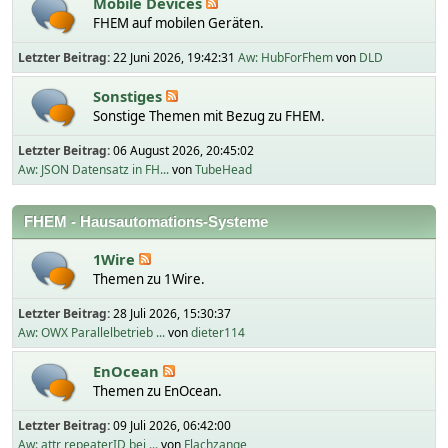
Mobile Devices
FHEM auf mobilen Geräten.
Letzter Beitrag:
22 Juni 2026, 19:42:31
Aw: HubForFhem
von
DLD
Sonstiges
Sonstige Themen mit Bezug zu FHEM.
Letzter Beitrag:
06 August 2026, 20:45:02
Aw: JSON Datensatz in FH...
von
TubeHead
FHEM - Hausautomations-Systeme
1Wire
Themen zu 1Wire.
Letzter Beitrag:
28 Juli 2026, 15:30:37
Aw: OWX Parallelbetrieb ...
von
dieter114
EnOcean
Themen zu EnOcean.
Letzter Beitrag:
09 Juli 2026, 06:42:00
Aw: attr repeaterID bei ...
von
Flachzange