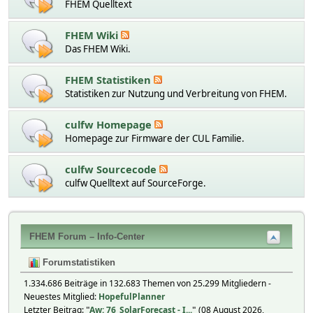
FHEM Quelltext
FHEM Wiki
Das FHEM Wiki.
FHEM Statistiken
Statistiken zur Nutzung und Verbreitung von FHEM.
culfw Homepage
Homepage zur Firmware der CUL Familie.
culfw Sourcecode
culfw Quelltext auf SourceForge.
FHEM Forum – Info-Center
Forumstatistiken
1.334.686 Beiträge in 132.683 Themen von 25.299 Mitgliedern -
Neuestes Mitglied:
HopefulPlanner
Letzter Beitrag:
"
Aw: 76_SolarForecast - I...
"
(08 August 2026,