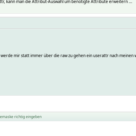
e/deutschland/wetter-koeln-18220679.html
tr, kann man die Attribut-Auswahl um benötigte Attribute erweitern ...
emperature 7
nd werde mir statt immer über die raw zu gehen ein userattr nach meinen
e/deutschland/wetter-koeln-18220679.html
maske richtig eingeben
01