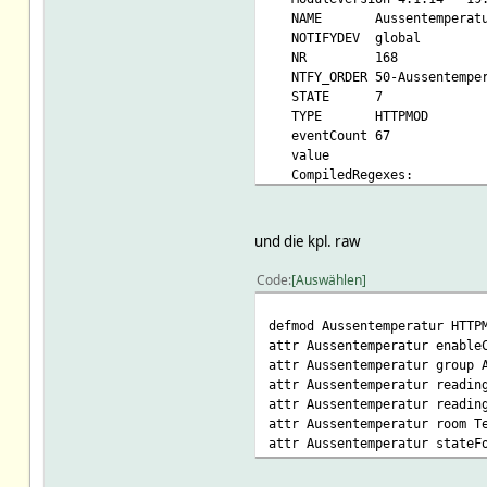
NAME Aussentemperatu
NOTIFYDEV global
NR 168
NTFY_ORDER 50-Aussentemper
STATE 7
TYPE HTTPMOD
eventCount 67
value
CompiledRegexes:
HttpUtils:
NAME
addr https://www.wett
und die kpl. raw
auth 0
buf
Code
Auswählen
code 200
compress 1
defmod Aussentemperatur HTTP
conn
attr Aussentemperatur enable
data
attr Aussentemperatur group 
displayurl https://www.wet
attr Aussentemperatur readin
header
attr Aussentemperatur readin
host www.wetter.d
attr Aussentemperatur room T
httpheader HTTP/1.1 200 
attr Aussentemperatur stateF
Content-Encoding: gzip
Date: Mon, 28 Nov 2022 15:38