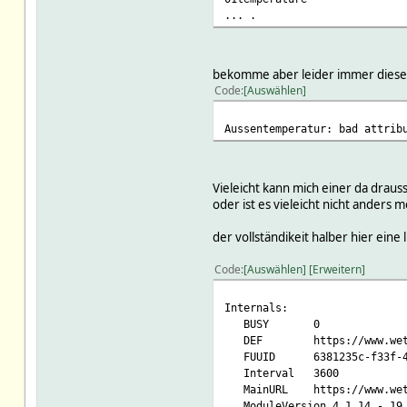
... .
bekomme aber leider immer dies
Code
Auswählen
Aussentemperatur: bad attrib
Vieleicht kann mich einer da drau
oder ist es vieleicht nicht anders
der vollständikeit halber hier eine 
Code
Auswählen
Erweitern
Internals:
BUSY 0
DEF https://www.wetter.de
FUUID 6381235c-f33f-4b4d
Interval 3600
MainURL https://www.wetter
ModuleVersion 4.1.14 - 19.