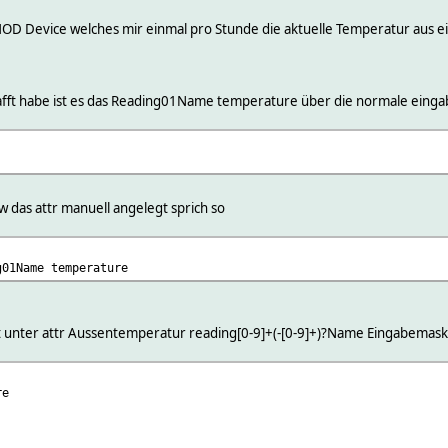
OD Device welches mir einmal pro Stunde die aktuelle Temperatur aus ein
hafft habe ist es das Reading01Name temperature über die normale eingab
w das attr manuell angelegt sprich so
g01Name temperature
rt unter attr Aussentemperatur reading[0-9]+(-[0-9]+)?Name Eingabemas
re