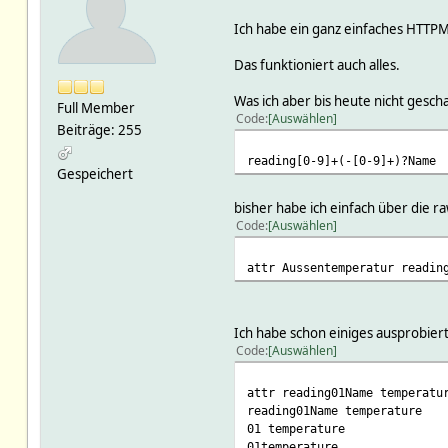
Ich habe ein ganz einfaches HTTPM
Das funktioniert auch alles.
Was ich aber bis heute nicht gesc
Full Member
Code
Auswählen
Beiträge: 255
reading[0-9]+(-[0-9]+)?Name
Gespeichert
bisher habe ich einfach über die ra
Code
Auswählen
attr Aussentemperatur readin
Ich habe schon einiges ausprobie
Code
Auswählen
attr reading01Name temperatu
reading01Name temperature
01 temperature
01temperature