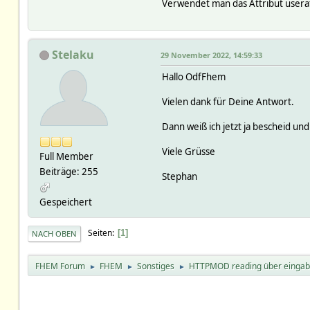
url https://www.wetter.d
Verwendet man das Attribut userat
sslargs:
QUEUE:
READINGS:
2022-11-28 17:07:47 t
Stelaku
29 November 2022, 14:59:33
REQUEST:
Hallo OdfFhem
context reading
data
Vielen dank für Deine Antwort.
header
ignoreredirects 0
Dann weiß ich jetzt ja bescheid u
num unknown
retryCount 0
Viele Grüsse
type update
Full Member
url https://www.wetter.d
Beiträge: 255
Stephan
defptr:
readingBase:
Gespeichert
temperature reading
readingNum:
temperature 01
Seiten
1
NACH OBEN
readingOutdated:
requestReadings:
update:
FHEM Forum
FHEM
Sonstiges
HTTPMOD reading über eingabe
►
►
►
temperature reading 
Attributes:
enableControlSet 1