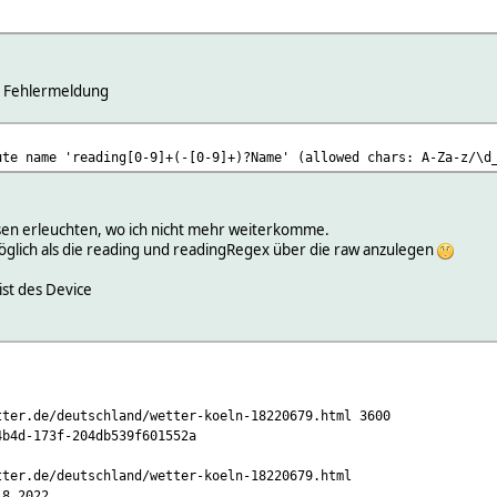
e Fehlermeldung
ute name 'reading[0-9]+(-[0-9]+)?Name' (allowed chars: A-Za-z/\d
ssen erleuchten, wo ich nicht mehr weiterkomme.
 möglich als die reading und readingRegex über die raw anzulegen
list des Device
/deutschland/wetter-koeln-18220679.html 3600
-173f-204db539f601552a
.de/deutschland/wetter-koeln-18220679.html
8.2022