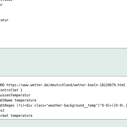
r
atur
er.de:443
MOD https://www.wetter.de/deutschland/wetter-koeln-18220679.html
ControlSet 1
AussenTemperatur
ter.de/deutschland/wetter-koeln-18220679.html
g01Name temperature
g01Regex (?s)<div class="weather-background__temp"[^0-9]+([0-9\.
e
est
OK
ormat temperature
:54 GMT