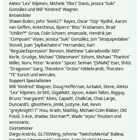
Aleksi "Lex" Kilpinen, Michele "Illori" Davis, Jessica "Suki"
González und Will "Kindred" Wagner.
Entwickler
Shawn Bulen, John "live627" Rayes, Oscar "Ozp" Rydhé, Aaron
van Geffen, Antechinus, Bjoern "Bloc" Kristiansen, Brad
"IchBin™" Grow, Colin Schoen, emanuele, Hendrik Jan
"Compuart" Visser, Jessica "Suki" González, Jon "Sesquipedalian"
Stovell, Juan "JayBachatero" Hernandez, Karl
"RegularExpression" Benson, Matthew "Labradoodle-360"
Kerle, Grudge, Michael "Oldiesmann" Eshom, Michael "Thantos"
Miller, Norv, Peter "Arantor" Spicer, Selman "[SiNaN]" Eser, Shitiz
"Dragooon" Garg, Theodore "Orstio" Hildebrandt, Thorsten
"TE" Eurich und winrules.
Support Spezialisten
Will "Kindred" Wagner, Doug Heffernan, lurkalot, Steve, Aleksi
"Lex" Kilpinen, br360, GigaWatt, ziycon, Adam Tallon, Bigguy,
Bruno "margarett" Alves, CapadY, ChalkCat, Chas Large,
Duncan85, gbsothere, JimM, Justyne, Kat, Kevin
"greyknight17" Hou, Krash, Mashby, Michael Colin Blaber, Old
Fossil, S-Ace, shadav, Storman™, Wade "sησω" Poulsen und
xenovanis.
Customizer
Diego Andrés, GL700Wing, Johnnie "TwitchisMental" Ballew,