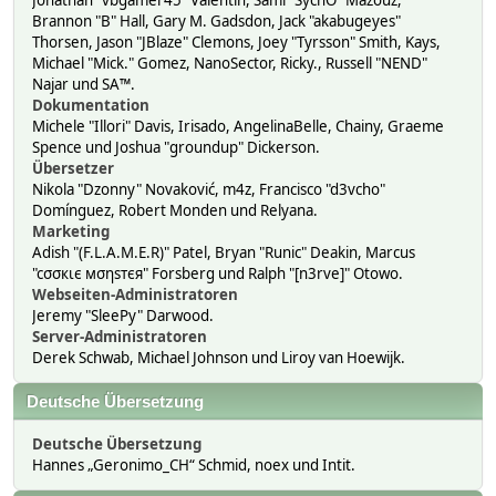
Jonathan "vbgamer45" Valentin, Sami "SychO" Mazouz,
Brannon "B" Hall, Gary M. Gadsdon, Jack "akabugeyes"
Thorsen, Jason "JBlaze" Clemons, Joey "Tyrsson" Smith, Kays,
Michael "Mick." Gomez, NanoSector, Ricky., Russell "NEND"
Najar und SA™.
Dokumentation
Michele "Illori" Davis, Irisado, AngelinaBelle, Chainy, Graeme
Spence und Joshua "groundup" Dickerson.
Übersetzer
Nikola "Dzonny" Novaković, m4z, Francisco "d3vcho"
Domínguez, Robert Monden und Relyana.
Marketing
Adish "(F.L.A.M.E.R)" Patel, Bryan "Runic" Deakin, Marcus
"cσσкιє мσηѕтєя" Forsberg und Ralph "[n3rve]" Otowo.
Webseiten-Administratoren
Jeremy "SleePy" Darwood.
Server-Administratoren
Derek Schwab, Michael Johnson und Liroy van Hoewijk.
Deutsche Übersetzung
Deutsche Übersetzung
Hannes „Geronimo_CH“ Schmid, noex und Intit.