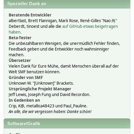
Spezieller Dank an
Beratende Entwickler
albertlast, Brett Flannigan, Mark Rose, René-Gilles "Nao 尚"
Deberdt, tinoest und alle die
auf GitHub etwas beigetragen
haben
.
Beta-Tester
Die unbezahlbaren Wenigen, die unermüdlich Fehler finden,
Feedback geben und die Entwickler noch wahnsinniger
machen.
Übersetzer
Vielen Dank für Eure Mühe, damit Menschen überall auf der
Welt SMF benutzen können.
Gründer von SMF
Unknown W. "[Unknown]" Brackets.
Ursprüngliche Projekt Manager
Jeff Lewis, Joseph Fung und David Recordon.
In Gedenken an
Crip, K@, metallica48423 und Paul_Pauline.
An alle, die wir vergessen haben: Danke schön!
Software/Grafik