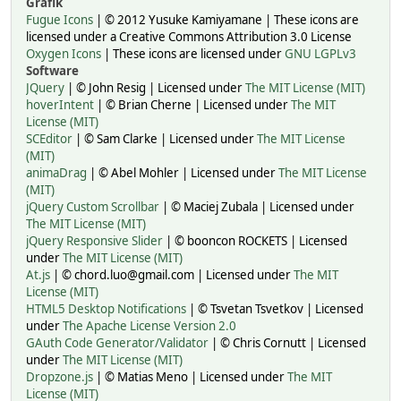
Grafik
Fugue Icons
| © 2012 Yusuke Kamiyamane | These icons are
licensed under a Creative Commons Attribution 3.0 License
Oxygen Icons
| These icons are licensed under
GNU LGPLv3
Software
JQuery
| © John Resig | Licensed under
The MIT License (MIT)
hoverIntent
| © Brian Cherne | Licensed under
The MIT
License (MIT)
SCEditor
| © Sam Clarke | Licensed under
The MIT License
(MIT)
animaDrag
| © Abel Mohler | Licensed under
The MIT License
(MIT)
jQuery Custom Scrollbar
| © Maciej Zubala | Licensed under
The MIT License (MIT)
jQuery Responsive Slider
| © booncon ROCKETS | Licensed
under
The MIT License (MIT)
At.js
| © chord.luo@gmail.com | Licensed under
The MIT
License (MIT)
HTML5 Desktop Notifications
| © Tsvetan Tsvetkov | Licensed
under
The Apache License Version 2.0
GAuth Code Generator/Validator
| © Chris Cornutt | Licensed
under
The MIT License (MIT)
Dropzone.js
| © Matias Meno | Licensed under
The MIT
License (MIT)