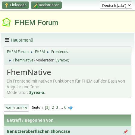
Einloggen
Registrieren
FHEM Forum
Hauptmenü
FHEM Forum
FHEM
Frontends
►
►
FhemNative
(Moderator:
Syrex-o
)
►
FhemNative
Ein Frontend mit nativen Funktionen für FHEM auf der Basis von
Angular und Ionic.
Moderator:
Syrex-o
.
2
3
...
6
Seiten
1
NACH UNTEN
Betreff
/
Begonnen von
Benutzeroberflächen Showcase