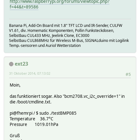
http://www.raspberrypi.org/forums/viewtopic.php?
f=44&t=89586
Banana Pi, Add-On Board mit 1.8" TFT LCD und IR-Sender, CULFW
V1.61, div. Homematic Komponenten, Pollin Funksteckdosen,
Selbstbau CUL433 MHz, Jeelink Clone, EC3000
Selbstbau CUL868MHz für Wireless M-Bus, SIGNALduino mit Logilink
Temp.-sensoren und Auriol Wetterstation
ext23
31 Oktober 2014, 07:13:02
#5
Moin,
das funktioniert sogar. Also "bcm2708.vc_i2c_override=1" in
die /boot/cmdline.txt.
pi@fhemrpi / $ sudo ./testBMP085
Temperature 36.7°C
Pressure 1019.01hPa
Gruß