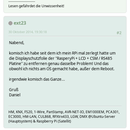
-----------------------
Lesen gefährdet die Unwissenheit!
ext23
30 Oktober 2014, 19:30:18
#2
Nabend,
komisch ich habe seit dem ich mein RPi mal zerlegt hatte um
die Displayschutzfolie der "RasperyPi + LCD + CSM / RS485
Platine" zu entfernen genau dasselbe Problem! Und das
obwohl ich nichts am OS gemacht habe, außer dem Reboot.
irgendwie komisch das Ganze...
Gruß
Daniel
HM, KNX, FS20, 1-Wire, PanStamp, AVR-NET-IO, EM1000EM, PCA301,
EC3000, HM-LAN, CUL868, RFXtrx433, LGW, DMX @Ubuntu-Server
(Hauptsystem) & Raspberry Pi (Satellit)