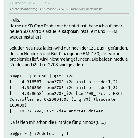
30 Oktober 2014, 15:51:12
Letzte Bearbeitung
: 31 Oktober 2014, 08:38:46 von krimskrams
Hallo,
da meine SD Card Probleme bereitet hat, habe ich auf einer
neuen SD Card die aktuelle Raspbian installiert und FHEM
wieder installiert.
Seit der Neuinstallation wird nur noch der I2C Bus 1 gefunden,
der am Header 5 und Bus 0 hängende BMP180, der vorher
problemlos lief, wird nicht mehr gefunden. Die beiden Module
i2c_dev und i2c_bmc2708 sind geladen.
pi@pi ~ $ dmesg | grep i2c
[ 4.318587] bcm2708_i2c_init_pinmode(1,2)
[ 4.356330] bcm2708_i2c_init_pinmode(1,3)
[ 4.358653] bcm2708_i2c bcm2708_i2c.1: BSC1
Controller at 0x20804000 (irq 79) (baudrate
100000)
[ 10.271794] i2c /dev entries driver
Da fehlen mir schon die Einträge für pinmode(0,...)
pi@pi ~ $ i2cdetect -y 1