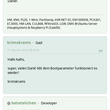
Daniel
HM, KNX, FS20, 1-Wire, PanStamp, AVR-NET-IO, EM1000EM, PCA301,
EC3000, HM-LAN, CUL868, RFXtrx433, LGW, DMX @Ubuntu-Server
(Hauptsystem) & Raspberry Pi (Satellit)
krimskrams
Gast
31 Oktober 2014, 08:38:22
#6
Hallo Kaihs,
super, vielen Dank! Mit dem Bootparameter funktioniert es
wieder!
krimskrams
betateilchen
Developer