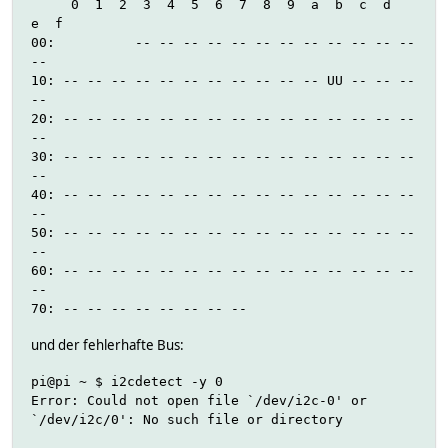
0 1 2 3 4 5 6 7 8 9 a b c d
e f
00: -- -- -- -- -- -- -- -- -- -- -- --
--
10: -- -- -- -- -- -- -- -- -- -- -- UU -- -- --
--
20: -- -- -- -- -- -- -- -- -- -- -- -- -- -- --
--
30: -- -- -- -- -- -- -- -- -- -- -- -- -- -- --
--
40: -- -- -- -- -- -- -- -- -- -- -- -- -- -- --
--
50: -- -- -- -- -- -- -- -- -- -- -- -- -- -- --
--
60: -- -- -- -- -- -- -- -- -- -- -- -- -- -- --
--
70: -- -- -- -- -- -- -- --
und der fehlerhafte Bus:
pi@pi ~ $ i2cdetect -y 0
Error: Could not open file `/dev/i2c-0' or
`/dev/i2c/0': No such file or directory