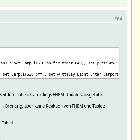
#64
|an).* set CarpLiFS20 on-for-timer 640;; set @ ttsSay Licht unte
* set CarpLiFS20 off;; set @ ttsSay Licht unter Carport ausgesch
 Seitdem habe ich allerdings FHEM-Updates ausgeführt.
s in Ordnung, aber keine Reaktion von FHEM und Tablet:
 Tablet.
n