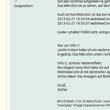
Gerade nochmal aufgeladen & getes
Das Mikrofon ist zu sehen, auf de
Gespeichert
Auch im EventMonitor ist das korr
2013-02-27 19:34:54 webViewContro
2013-02-27 19:35:07 webViewContro
Leider schaltet FHEM nicht, entsp
Nur zur Info-1:
Leicht irritiert habe ich ein weite
Ergebnis: Das Mikrofon unten recht
Info-2, schöner Nebeneffekt:
Bei obigem Sony-Test hatte ich a
WebViewControl mit identischer A
Schön dabei: Die Ansagen auf Bef
Gruß,
Stefan
RPi3 (FHEM) / CUL V3 868 (FS20) / nan
"max2play"-Image (Squeezeserver+Play