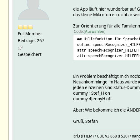
die App läuft hier wunderbar auf Ga
das kleine Mikrofon erreichbar wir
Zur Orientierung für alle Familien
Code
Auswählen
Full Member
## Hilfefunktion für Sprache
Beiträge: 267
define speechRecognizer_HILF
attr speechRecognizer_HILFEF
Gespeichert
attr speechRecognizer_HILFEF
Ein Problem beschäftigt mich noch
Neuankömmlinge im Haus würde ich
jeden einzelnen sind Status-Dummy´
dummy 1Stef_H on
dummy 4JennyH off
Aber: Wie bekomme ich die ÄNDERU
Gruß, Stefan
RPi3 (FHEM) / CUL V3 868 (FS20) / nan