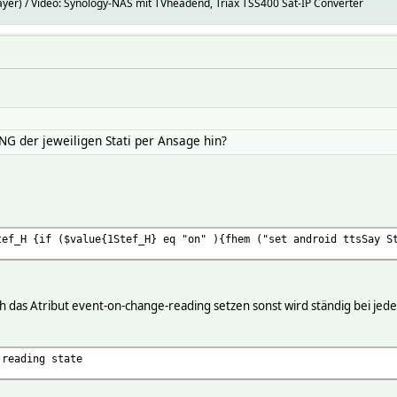
er) / Video: Synology-NAS mit TVheadend, Triax TSS400 Sat-IP Converter
 der jeweiligen Stati per Ansage hin?
tef_H {if ($value{1Stef_H} eq "on" ){fhem ("set android ttsSay S
 das Atribut event-on-change-reading setzen sonst wird ständig bei jede
-reading state