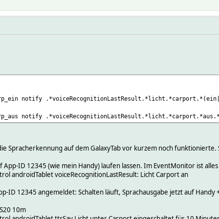
rp_ein notify .*voiceRecognitionLastResult.*licht.*carport.*(ein
rp_aus notify .*voiceRecognitionLastResult.*licht.*carport.*aus.
as die Spracherkennung auf dem GalaxyTab vor kurzem noch funktionierte.
f App-ID 12345 (wie mein Handy) laufen lassen. Im EventMonitor ist alle
l androidTablet voiceRecognitionLastResult: Licht Carport an
App-ID 12345 angemeldet: Schalten läuft, Sprachausgabe jetzt auf Handy +
FS20 10m
l androidTablet ttsSay Licht unter Carport eingeschaltet für 10 Minute