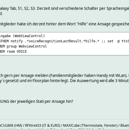
laxy Tab, S1, S2, S3. Derzeit sind verschiedene Schalter per Spracheingabe
d.
mitglieder habe ich derzeit hinter dem Wort "Hilfe" eine Ansage gespeic
ingabe (WebViewControl)
EFHEM notify .*voiceRecognitionLastResult.*hilfe.* ;; set @ ttsS
HEM group WebviewControl
HEM room VOICE
:
 gern per Ansage melden (Familienmitglieder haben Handy mit WLan). E
s gesetzt und im Floorplan hinterlegt. Die Auswertung wird alle 3 Minute
NG der jeweiligen Stati per Ansage hin?
oCUL868 (HM) / RFXtrx433 (IT & ELRO) / MAX!Cube (Thermostate, Fenster) / Blueto