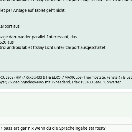
t per Ansage auf Tablet geht nicht,
Carport aus
ge dazu wieder parallel. Interessant, das.
S20 aus
l androidTablet ttsSay Licht unter Carport ausgeschaltet
oCUL868 (HM) / RFXtrx433 (IT & ELRO) / MAX!Cube (Thermostate, Fenster) / Blueto
er) / Video: Synology-NAS mit TVheadend, Triax TSS400 Sat-IP Converter
 passiert gar nix wenn du die Spracheingabe startest?