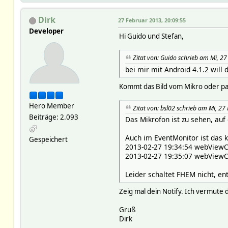
Dirk
27 Februar 2013, 20:09:55
Developer
Hi Guido und Stefan,
Zitat von: Guido schrieb am Mi, 2
bei mir mit Android 4.1.2 will
Kommt das Bild vom Mikro oder pas
Hero Member
Zitat von: bsl02 schrieb am Mi, 2
Beiträge: 2.093
Das Mikrofon ist zu sehen, auf
Auch im EventMonitor ist das k
Gespeichert
2013-02-27 19:34:54 webViewCo
2013-02-27 19:35:07 webViewCo
Leider schaltet FHEM nicht, en
Zeig mal dein Notify. Ich vermute 
Gruß
Dirk