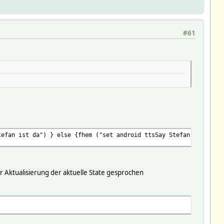
#61
tefan ist da") } else {fhem ("set android ttsSay Stefan ist weg"
r Aktualisierung der aktuelle State gesprochen