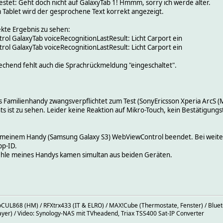
tet: Geht doch nicht auf GalaxyTab 1! Hmmm, sorry ich werde älter.
m Tablet wird der gesprochene Text korrekt angezeigt.
ekte Ergebnis zu sehen:
l GalaxyTab voiceRecognitionLastResult: Licht Carport ein
l GalaxyTab voiceRecognitionLastResult: Licht Carport ein
rechend fehlt auch die Sprachrückmeldung "eingeschaltet".
res Familienhandy zwangsverpflichtet zum Test (SonyEricsson Xperia ArcS (
s ist zu sehen. Leider keine Reaktion auf Mikro-Touch, kein Bestätigungs
uf meinem Handy (Samsung Galaxy S3) WebViewControl beendet. Bei weite
pp-ID.
ehle meines Handys kamen simultan aus beiden Geräten.
oCUL868 (HM) / RFXtrx433 (IT & ELRO) / MAX!Cube (Thermostate, Fenster) / Blueto
er) / Video: Synology-NAS mit TVheadend, Triax TSS400 Sat-IP Converter