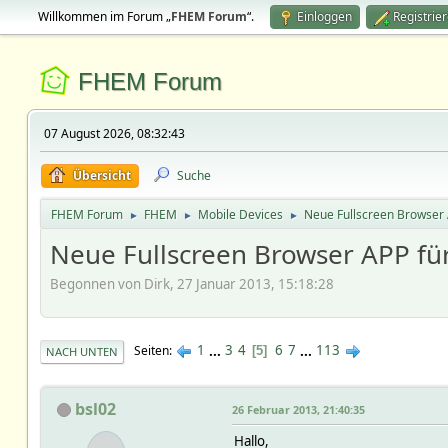
Willkommen im Forum „
FHEM Forum
“.
Einloggen
Registrie
FHEM Forum
07 August 2026, 08:32:43
Übersicht
Suche
FHEM Forum
FHEM
Mobile Devices
Neue Fullscreen Browser 
►
►
►
Neue Fullscreen Browser APP fü
Begonnen von Dirk, 27 Januar 2013, 15:18:28
1
...
3
4
6
7
...
113
Seiten
5
NACH UNTEN
bsl02
26 Februar 2013, 21:40:35
Hallo,