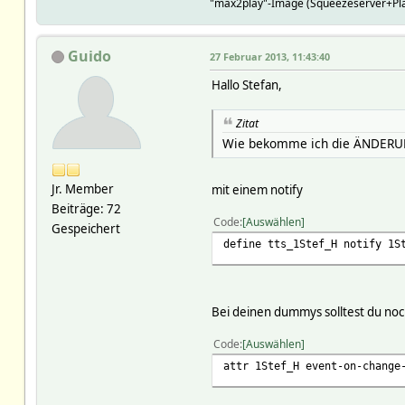
"max2play"-Image (Squeezeserver+Play
Guido
27 Februar 2013, 11:43:40
Hallo Stefan,
Zitat
Wie bekomme ich die ÄNDERUNG
Jr. Member
mit einem notify
Beiträge: 72
Code
Auswählen
Gespeichert
define tts_1Stef_H notify 1S
Bei deinen dummys solltest du noch
Code
Auswählen
attr 1Stef_H event-on-change