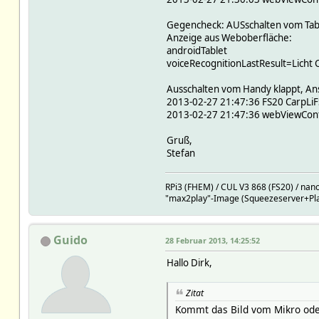
Gegencheck: AUSschalten vom Table
Anzeige aus Weboberfläche:
androidTablet
voiceRecognitionLastResult=Licht 
Ausschalten vom Handy klappt, Ansa
2013-02-27 21:47:36 FS20 CarpLiF
2013-02-27 21:47:36 webViewContro
Gruß,
Stefan
RPi3 (FHEM) / CUL V3 868 (FS20) / nan
"max2play"-Image (Squeezeserver+Play
Guido
28 Februar 2013, 14:25:52
Hallo Dirk,
Zitat
Kommt das Bild vom Mikro oder