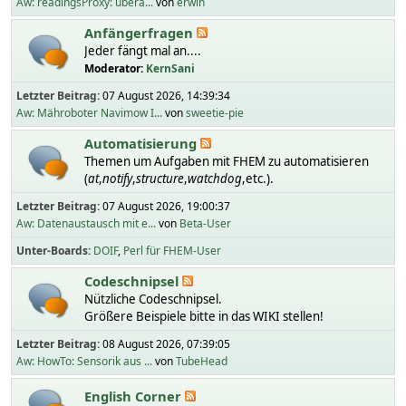
Aw: readingsProxy: übera...
von
erwin
Anfängerfragen
Jeder fängt mal an....
Moderator:
KernSani
Letzter Beitrag:
07 August 2026, 14:39:34
Aw: Mähroboter Navimow I...
von
sweetie-pie
Automatisierung
Themen um Aufgaben mit FHEM zu automatisieren
(
at
,
notify
,
structure
,
watchdog
,etc.).
Letzter Beitrag:
07 August 2026, 19:00:37
Aw: Datenaustausch mit e...
von
Beta-User
Unter-Boards
DOIF
Perl für FHEM-User
Codeschnipsel
Nützliche Codeschnipsel.
Größere Beispiele bitte in das WIKI stellen!
Letzter Beitrag:
08 August 2026, 07:39:05
Aw: HowTo: Sensorik aus ...
von
TubeHead
English Corner