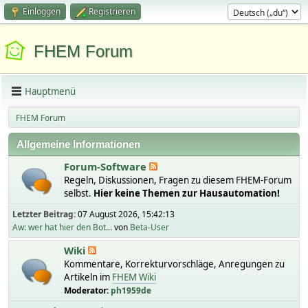
Einloggen
Registrieren
FHEM Forum
Hauptmenü
FHEM Forum
Allgemeine Informationen
Forum-Software
Regeln, Diskussionen, Fragen zu diesem FHEM-Forum
selbst.
Hier keine Themen zur Hausautomation!
Letzter Beitrag:
07 August 2026, 15:42:13
Aw: wer hat hier den Bot...
von
Beta-User
Wiki
Kommentare, Korrekturvorschläge, Anregungen zu
Artikeln im
FHEM Wiki
Moderator:
ph1959de