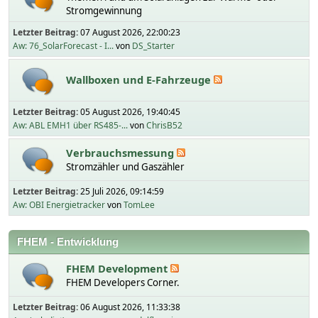
Stromgewinnung
Letzter Beitrag:
07 August 2026, 22:00:23
Aw: 76_SolarForecast - I...
von
DS_Starter
Wallboxen und E-Fahrzeuge
Letzter Beitrag:
05 August 2026, 19:40:45
Aw: ABL EMH1 über RS485-...
von
ChrisB52
Verbrauchsmessung
Stromzähler und Gaszähler
Letzter Beitrag:
25 Juli 2026, 09:14:59
Aw: OBI Energietracker
von
TomLee
FHEM - Entwicklung
FHEM Development
FHEM Developers Corner.
Letzter Beitrag:
06 August 2026, 11:33:38