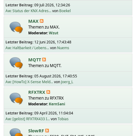
Letzter Beitrag:
09 Juli 2026, 12:34:26
Aw: Status der KNX Adres...
von
Boekel
MAX
Themen zu MAX.
Moderator:
Wzut
Letzter Beitrag:
12 Juni 2026, 17:43:48
Aw: Haltbarkeit / Lebens...
von
Nuems
MQTT
Themen zu MQTT.
Letzter Beitrag:
05 August 2026, 17:40:55
Aw: [HowTo] X-Sense Meld...
von
Joerg_L
RFXTRX
Themen zu RFXTRX
Moderator:
KernSani
Letzter Beitrag:
09 April 2026, 11:04:04
Aw: [gelöst] RFXTRX433 I...
von
Tobias
SlowRF