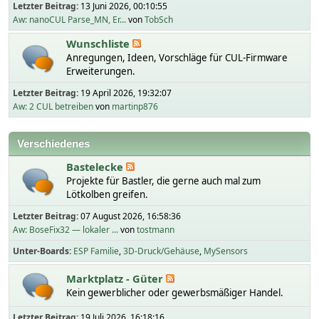
Letzter Beitrag:
13 Juni 2026, 00:10:55
Aw: nanoCUL Parse_MN, Er...
von
TobSch
Wunschliste
Anregungen, Ideen, Vorschläge für CUL-Firmware
Erweiterungen.
Letzter Beitrag:
19 April 2026, 19:32:07
Aw: 2 CUL betreiben
von
martinp876
Verschiedenes
Bastelecke
Projekte für Bastler, die gerne auch mal zum
Lötkolben greifen.
Letzter Beitrag:
07 August 2026, 16:58:36
Aw: BoseFix32 — lokaler ...
von
tostmann
Unter-Boards
ESP Familie
3D-Druck/Gehäuse
MySensors
Marktplatz - Güter
Kein gewerblicher oder gewerbsmäßiger Handel.
Letzter Beitrag:
19 Juli 2026, 16:18:16