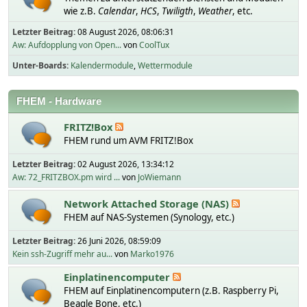
wie z.B.
Calendar
,
HCS
,
Twiligth
,
Weather
, etc.
Letzter Beitrag:
08 August 2026, 08:06:31
Aw: Aufdopplung von Open...
von
CoolTux
Unter-Boards
Kalendermodule
Wettermodule
FHEM - Hardware
FRITZ!Box
FHEM rund um AVM FRITZ!Box
Letzter Beitrag:
02 August 2026, 13:34:12
Aw: 72_FRITZBOX.pm wird ...
von
JoWiemann
Network Attached Storage (NAS)
FHEM auf NAS-Systemen (Synology, etc.)
Letzter Beitrag:
26 Juni 2026, 08:59:09
Kein ssh-Zugriff mehr au...
von
Marko1976
Einplatinencomputer
FHEM auf Einplatinencomputern (z.B. Raspberry Pi,
Beagle Bone, etc.)