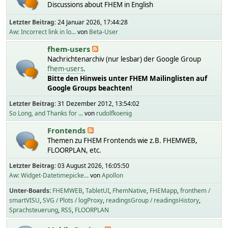
Discussions about FHEM in English
Letzter Beitrag:
24 Januar 2026, 17:44:28
Aw: Incorrect link in lo...
von
Beta-User
fhem-users
Nachrichtenarchiv (nur lesbar) der Google Group
fhem-users
.
Bitte den Hinweis unter FHEM Mailinglisten auf
Google Groups beachten!
Letzter Beitrag:
31 Dezember 2012, 13:54:02
So Long, and Thanks for ...
von
rudolfkoenig
Frontends
Themen zu FHEM Frontends wie z.B. FHEMWEB,
FLOORPLAN, etc.
Letzter Beitrag:
03 August 2026, 16:05:50
Aw: Widget-Datetimepicke...
von
Apollon
Unter-Boards
FHEMWEB
TabletUI
FhemNative
FHEMapp
fronthem /
smartVISU
SVG / Plots / logProxy
readingsGroup / readingsHistory
Sprachsteuerung
RSS
FLOORPLAN