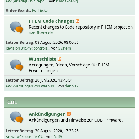
Aw: (erledigt) svn repo ...
von
rudolfkoenig
Unter-Boards
Perl Ecke
FHEM Code changes
Recent changes to Code repository in FHEM project on
svn.fhem.de
Letzter Beitrag:
08 August 2026, 08:00:55
Revision 31549: controls...
von
System
Wunschliste
Anregungen, Ideen, Vorschläge für FHEM
Erweiterungen.
Letzter Beitrag:
20 Juni 2026, 13:45:01
Aw: Warnungen von warnun...
von
dennisk
CUL
Ankündigungen
Ankündigungen und Hinweise zur CUL-Firmware.
Letzter Beitrag:
30 August 2020, 17:33:25
Antw:LaCrosse für CUL
von
Ralf9