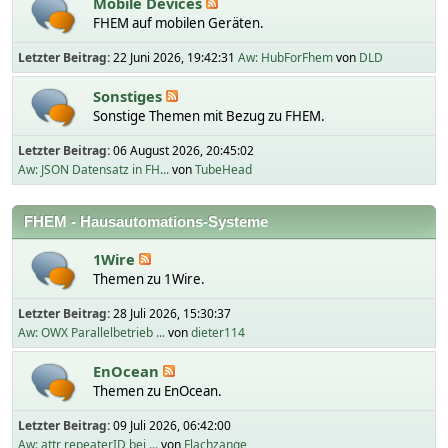
Mobile Devices
FHEM auf mobilen Geräten.
Letzter Beitrag:
22 Juni 2026, 19:42:31
Aw: HubForFhem
von
DLD
Sonstiges
Sonstige Themen mit Bezug zu FHEM.
Letzter Beitrag:
06 August 2026, 20:45:02
Aw: JSON Datensatz in FH...
von
TubeHead
FHEM - Hausautomations-Systeme
1Wire
Themen zu 1Wire.
Letzter Beitrag:
28 Juli 2026, 15:30:37
Aw: OWX Parallelbetrieb ...
von
dieter114
EnOcean
Themen zu EnOcean.
Letzter Beitrag:
09 Juli 2026, 06:42:00
Aw: attr repeaterID bei ...
von
Flachzange