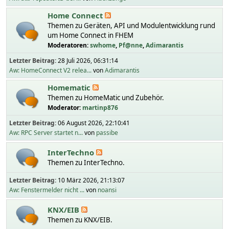
Home Connect
Themen zu Geräten, API und Modulentwicklung rund
um Home Connect in FHEM
Moderatoren:
swhome
,
Pf@nne
,
Adimarantis
Letzter Beitrag:
28 Juli 2026, 06:31:14
Aw: HomeConnect V2 relea...
von
Adimarantis
Homematic
Themen zu HomeMatic und Zubehör.
Moderator:
martinp876
Letzter Beitrag:
06 August 2026, 22:10:41
Aw: RPC Server startet n...
von
passibe
InterTechno
Themen zu InterTechno.
Letzter Beitrag:
10 März 2026, 21:13:07
Aw: Fenstermelder nicht ...
von
noansi
KNX/EIB
Themen zu KNX/EIB.