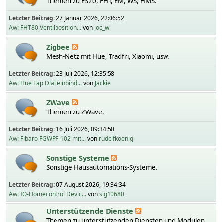
Themen zu FS20, FHT, EM, WS, HMS.
Letzter Beitrag:
27 Januar 2026, 22:06:52
Aw: FHT80 Ventilposition...
von
joc_w
Zigbee
Mesh-Netz mit Hue, Tradfri, Xiaomi, usw.
Letzter Beitrag:
23 Juli 2026, 12:35:58
Aw: Hue Tap Dial einbind...
von
Jackie
ZWave
Themen zu ZWave.
Letzter Beitrag:
16 Juli 2026, 09:34:50
Aw: Fibaro FGWPF-102 mit...
von
rudolfkoenig
Sonstige Systeme
Sonstige Hausautomations-Systeme.
Letzter Beitrag:
07 August 2026, 19:34:34
Aw: IO-Homecontrol Devic...
von
sig10680
Unterstützende Dienste
Themen zu unterstützenden Diensten und Modulen