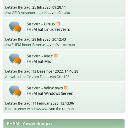
Letzter Beitrag:
25 Juli 2026, 09:28:11
Aw: GPIO Ansteuerung deb...
von
Stelaku
Server - Linux
FHEM auf Linux Servern.
Letzter Beitrag:
28 Juli 2026, 20:12:43
Aw: FHEM hinter Reverse-...
von
Wernieman
Server - Mac
FHEM auf Mac
Letzter Beitrag:
13 Dezember 2022, 14:46:28
Antw:Update für zum Tota...
von
Otto123
Server - Windows
FHEM auf Windows Server.
Letzter Beitrag:
11 Februar 2026, 12:13:06
fhem in einer windows ws...
von
the ratman
FHEM - Anwendungen