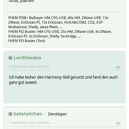
Gruß, Joachim
FHEM PI3B+ Bullseye: HM-CFG-USB, 40x HM, ZWave-USB, 13x
ZWave, EnOcean-PI, 15x EnOcean, HUE/deCONZ, CO2, ESP-
Multisensor, Shelly, alexa-fhem, ...
FHEM PI2 Buster: HM-CFG-USB, 25x HM, ZWave-USB, 4x ZWave,
EnOcean-PI, 3x EnOcean, Shelly, ha-bridge, ...
FHEM PI3 Buster (Test)
LordVoodoo
17 Dezember 2023, 22:23:35
#2
Ich habe bisher den Harmony-Skill genutzt und fand den auch
ganz gut soweit.
betateilchen
Developer
17 Dezember 2023, 23:54:06
#3