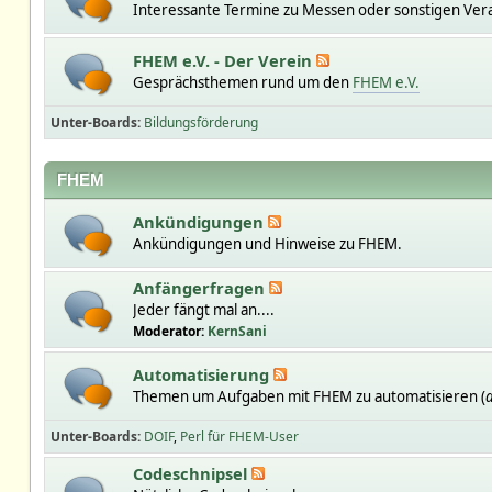
Interessante Termine zu Messen oder sonstigen Ver
FHEM e.V. - Der Verein
Gesprächsthemen rund um den
FHEM e.V.
Unter-Boards
Bildungsförderung
FHEM
Ankündigungen
Ankündigungen und Hinweise zu FHEM.
Anfängerfragen
Jeder fängt mal an....
Moderator:
KernSani
Automatisierung
Themen um Aufgaben mit FHEM zu automatisieren (
a
Unter-Boards
DOIF
Perl für FHEM-User
Codeschnipsel