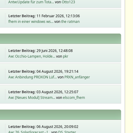
Antw:Update für zum Tota...
von
Otto123
Letzter Beitrag:
11 Februar 2026, 12:13:06
fhem in einer windows ws...
von
the ratman
Letzter Beitrag:
29 Juni 2026, 12:48:08
Aw: Occhio-Lampen, Holde...
von
pkr
Letzter Beitrag:
04 August 2026, 19:21:14
Aw: Anbindung PROXON Lüf...
von
PRXN_anfänger
Letzter Beitrag:
03 August 2026, 12:25:07
Aw: [Neues Modul] Stream...
von
elscom_fhem
Letzter Beitrag:
06 August 2026, 20:09:02
Aw: 76_SolarForecast - I...
von
DS_Starter