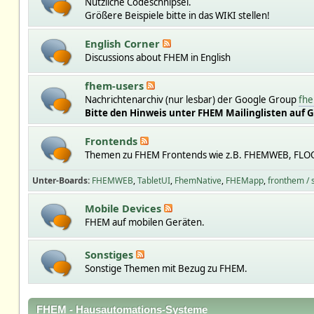
Nützliche Codeschnipsel.
Größere Beispiele bitte in das WIKI stellen!
English Corner
Discussions about FHEM in English
fhem-users
Nachrichtenarchiv (nur lesbar) der Google Group
fhe
Bitte den Hinweis unter FHEM Mailinglisten auf 
Frontends
Themen zu FHEM Frontends wie z.B. FHEMWEB, FLO
Unter-Boards
FHEMWEB
TabletUI
FhemNative
FHEMapp
fronthem /
Mobile Devices
FHEM auf mobilen Geräten.
Sonstiges
Sonstige Themen mit Bezug zu FHEM.
FHEM - Hausautomations-Systeme