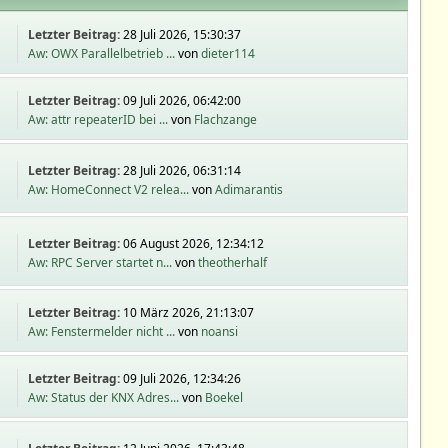
Letzter Beitrag:
28 Juli 2026, 15:30:37
Aw: OWX Parallelbetrieb ...
von
dieter114
Letzter Beitrag:
09 Juli 2026, 06:42:00
Aw: attr repeaterID bei ...
von
Flachzange
Letzter Beitrag:
28 Juli 2026, 06:31:14
Aw: HomeConnect V2 relea...
von
Adimarantis
Letzter Beitrag:
06 August 2026, 12:34:12
Aw: RPC Server startet n...
von
theotherhalf
Letzter Beitrag:
10 März 2026, 21:13:07
Aw: Fenstermelder nicht ...
von
noansi
Letzter Beitrag:
09 Juli 2026, 12:34:26
Aw: Status der KNX Adres...
von
Boekel