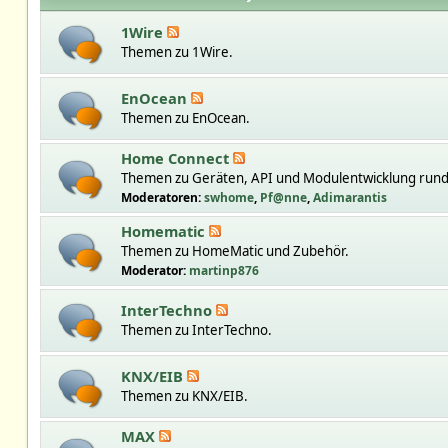
1Wire
Themen zu 1Wire.
EnOcean
Themen zu EnOcean.
Home Connect
Themen zu Geräten, API und Modulentwicklung run
Moderatoren:
swhome
,
Pf@nne
,
Adimarantis
Homematic
Themen zu HomeMatic und Zubehör.
Moderator:
martinp876
InterTechno
Themen zu InterTechno.
KNX/EIB
Themen zu KNX/EIB.
MAX