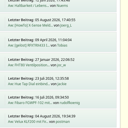
Letzter Beitrag:
12 Juni 2026, 17:43:48
Aw: Haltbarkeit / Lebens...
von
Nuems
Letzter Beitrag:
05 August 2026, 17:40:55
Aw: [HowTo] X-Sense Meld...
von
Joerg_L
Letzter Beitrag:
09 April 2026, 11:04:04
Aw: [gelöst] RFXTRX433 I...
von
Tobias
Letzter Beitrag:
27 Januar 2026, 22:06:52
Aw: FHT80 Ventilposition...
von
joc_w
Letzter Beitrag:
23 Juli 2026, 12:35:58
Aw: Hue Tap Dial einbind...
von
Jackie
Letzter Beitrag:
16 Juli 2026, 09:34:50
Aw: Fibaro FGWPF-102 mit...
von
rudolfkoenig
Letzter Beitrag:
04 August 2026, 19:34:39
Aw: Velux KLF200 mit Fir...
von
postman