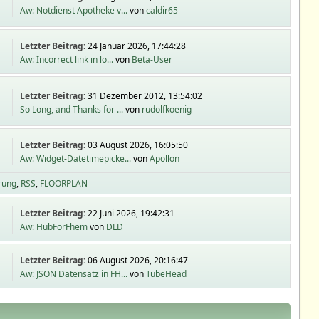
Aw: Notdienst Apotheke v...
von
caldir65
Letzter Beitrag:
24 Januar 2026, 17:44:28
Aw: Incorrect link in lo...
von
Beta-User
Letzter Beitrag:
31 Dezember 2012, 13:54:02
So Long, and Thanks for ...
von
rudolfkoenig
Letzter Beitrag:
03 August 2026, 16:05:50
Aw: Widget-Datetimepicke...
von
Apollon
rung
RSS
FLOORPLAN
Letzter Beitrag:
22 Juni 2026, 19:42:31
Aw: HubForFhem
von
DLD
Letzter Beitrag:
06 August 2026, 20:16:47
Aw: JSON Datensatz in FH...
von
TubeHead