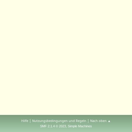
|
|
Hilfe
Nutzungsbedingungen und Regeln
Nach oben ▲
,
SMF 2.1.4 © 2023
Simple Machines