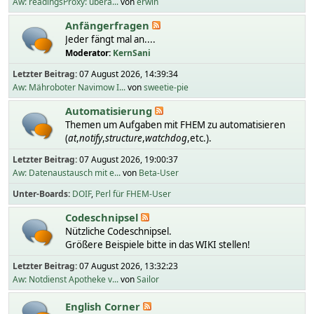
Aw: readingsProxy: übera...
von
erwin
Anfängerfragen
Jeder fängt mal an....
Moderator:
KernSani
Letzter Beitrag:
07 August 2026, 14:39:34
Aw: Mähroboter Navimow I...
von
sweetie-pie
Automatisierung
Themen um Aufgaben mit FHEM zu automatisieren
(
at
,
notify
,
structure
,
watchdog
,etc.).
Letzter Beitrag:
07 August 2026, 19:00:37
Aw: Datenaustausch mit e...
von
Beta-User
Unter-Boards
DOIF
Perl für FHEM-User
Codeschnipsel
Nützliche Codeschnipsel.
Größere Beispiele bitte in das WIKI stellen!
Letzter Beitrag:
07 August 2026, 13:32:23
Aw: Notdienst Apotheke v...
von
Sailor
English Corner