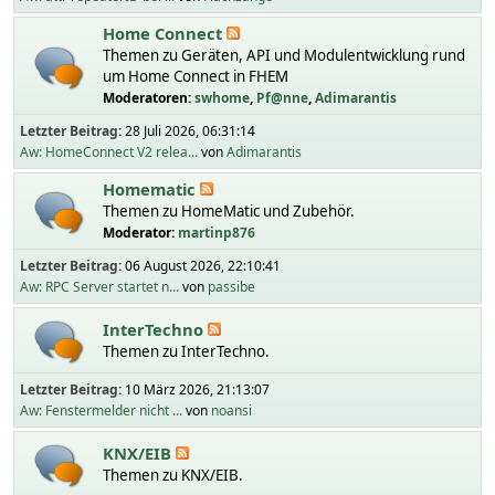
Home Connect
Themen zu Geräten, API und Modulentwicklung rund
um Home Connect in FHEM
Moderatoren:
swhome
,
Pf@nne
,
Adimarantis
Letzter Beitrag:
28 Juli 2026, 06:31:14
Aw: HomeConnect V2 relea...
von
Adimarantis
Homematic
Themen zu HomeMatic und Zubehör.
Moderator:
martinp876
Letzter Beitrag:
06 August 2026, 22:10:41
Aw: RPC Server startet n...
von
passibe
InterTechno
Themen zu InterTechno.
Letzter Beitrag:
10 März 2026, 21:13:07
Aw: Fenstermelder nicht ...
von
noansi
KNX/EIB
Themen zu KNX/EIB.