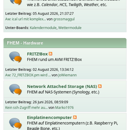
wie z.B.
Calendar
,
HCS
,
Twiligth
,
Weather
, etc.
Letzter Beitrag:
05 August 2026, 21:37:27
Aw: ical url mit komplex...
von
grossmaggul
Unter-Boards
Kalendermodule
Wettermodule
FHEM - Hardware
FRITZ!Box
FHEM rund um AVM FRITZ!Box
Letzter Beitrag:
02 August 2026, 13:34:12
Aw: 72_FRITZBOX.pm wird ...
von
JoWiemann
Network Attached Storage (NAS)
FHEM auf NAS-Systemen (Synology, etc.)
Letzter Beitrag:
26 Juni 2026, 08:59:09
Kein ssh-Zugriff mehr au...
von
Marko1976
Einplatinencomputer
FHEM auf Einplatinencomputern (z.B. Raspberry Pi,
Beagle Bone, etc.)