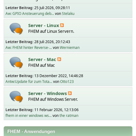
Letzter Beitrag:
25 Juli 2026, 09:28:11
Aw: GPIO Ansteuerung deb...
von
Stelaku
Server - Linux
FHEM auf Linux Servern.
Letzter Beitrag:
28 Juli 2026, 20:12:43
Aw: FHEM hinter Reverse-...
von
Wernieman
Server - Mac
FHEM auf Mac
Letzter Beitrag:
13 Dezember 2022, 14:46:28
Antw:Update für zum Tota...
von
Otto123
Server - Windows
FHEM auf Windows Server.
Letzter Beitrag:
11 Februar 2026, 12:13:06
fhem in einer windows ws...
von
the ratman
FHEM - Anwendungen