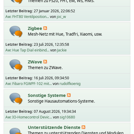
Themen zu FS20, FHT, EM, WS, HMS.
Letzter Beitrag:
27 Januar 2026, 22:06:52
Aw: FHT80 Ventilposition...
von
joc_w
Zigbee
Mesh-Netz mit Hue, Tradfri, Xiaomi, usw.
Letzter Beitrag:
23 Juli 2026, 12:35:58
Aw: Hue Tap Dial einbind...
von
Jackie
ZWave
Themen zu ZWave.
Letzter Beitrag:
16 Juli 2026, 09:34:50
Aw: Fibaro FGWPF-102 mit...
von
rudolfkoenig
Sonstige Systeme
Sonstige Hausautomations-Systeme.
Letzter Beitrag:
07 August 2026, 19:34:34
Aw: IO-Homecontrol Devic...
von
sig10680
Unterstützende Dienste
Themen zu unterstützenden Diensten und Modulen