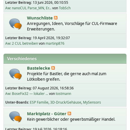
Letzter Beitrag:
13 Juni 2026, 00:10:55
Aw: nanoCUL Parse_MN, Er...
von
TobSch
Wunschliste
Anregungen, Ideen, Vorschläge für CUL-Firmware
Erweiterungen.
Letzter Beitrag:
19 April 2026, 19:32:07
Aw: 2 CUL betreiben
von
martinp876
Verschiedenes
Bastelecke
Projekte für Bastler, die gerne auch mal zum
Lötkolben greifen.
Letzter Beitrag:
07 August 2026, 16:58:36
Aw: BoseFix32 — lokaler ...
von
tostmann
Unter-Boards
ESP Familie
3D-Druck/Gehäuse
MySensors
Marktplatz - Güter
Kein gewerblicher oder gewerbsmäßiger Handel.
Letzter Beitrag:
19 Juli 2026, 16:18:16