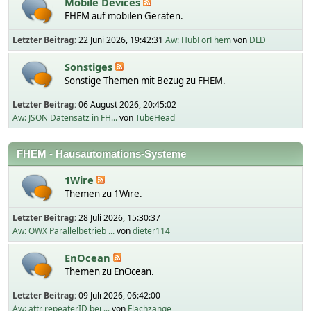
Mobile Devices
FHEM auf mobilen Geräten.
Letzter Beitrag:
22 Juni 2026, 19:42:31
Aw: HubForFhem
von
DLD
Sonstiges
Sonstige Themen mit Bezug zu FHEM.
Letzter Beitrag:
06 August 2026, 20:45:02
Aw: JSON Datensatz in FH...
von
TubeHead
FHEM - Hausautomations-Systeme
1Wire
Themen zu 1Wire.
Letzter Beitrag:
28 Juli 2026, 15:30:37
Aw: OWX Parallelbetrieb ...
von
dieter114
EnOcean
Themen zu EnOcean.
Letzter Beitrag:
09 Juli 2026, 06:42:00
Aw: attr repeaterID bei ...
von
Flachzange