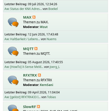
Letzter Beitrag:
09 Juli 2026, 12:34:26
Aw: Status der KNX Adres...
von
Boekel
MAX
Themen zu MAX.
Moderator:
Wzut
Letzter Beitrag:
12 Juni 2026, 17:43:48
Aw: Haltbarkeit / Lebens...
von
Nuems
MQTT
Themen zu MQTT.
Letzter Beitrag:
05 August 2026, 17:40:55
Aw: [HowTo] X-Sense Meld...
von
Joerg_L
RFXTRX
Themen zu RFXTRX
Moderator:
KernSani
Letzter Beitrag:
09 April 2026, 11:04:04
Aw: [gelöst] RFXTRX433 I...
von
Tobias
SlowRF