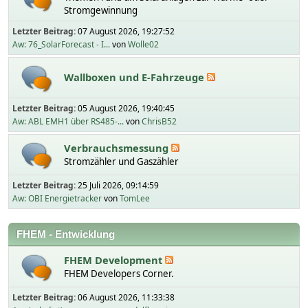
Stromgewinnung
Letzter Beitrag:
07 August 2026, 19:27:52
Aw: 76_SolarForecast - I...
von
Wolle02
Wallboxen und E-Fahrzeuge
Letzter Beitrag:
05 August 2026, 19:40:45
Aw: ABL EMH1 über RS485-...
von
ChrisB52
Verbrauchsmessung
Stromzähler und Gaszähler
Letzter Beitrag:
25 Juli 2026, 09:14:59
Aw: OBI Energietracker
von
TomLee
FHEM - Entwicklung
FHEM Development
FHEM Developers Corner.
Letzter Beitrag:
06 August 2026, 11:33:38