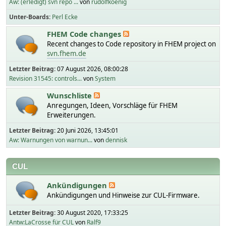
Aw: (erledigt) svn repo ...
von
rudolfkoenig
Unter-Boards
Perl Ecke
FHEM Code changes
Recent changes to Code repository in FHEM project on
svn.fhem.de
Letzter Beitrag:
07 August 2026, 08:00:28
Revision 31545: controls...
von
System
Wunschliste
Anregungen, Ideen, Vorschläge für FHEM
Erweiterungen.
Letzter Beitrag:
20 Juni 2026, 13:45:01
Aw: Warnungen von warnun...
von
dennisk
CUL
Ankündigungen
Ankündigungen und Hinweise zur CUL-Firmware.
Letzter Beitrag:
30 August 2020, 17:33:25
Antw:LaCrosse für CUL
von
Ralf9