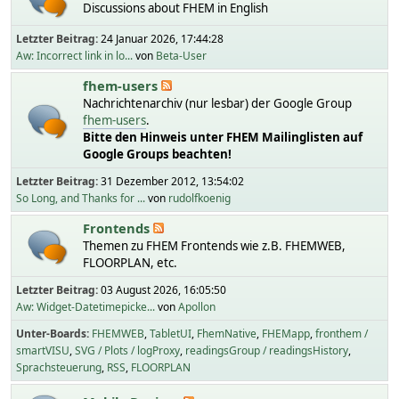
Discussions about FHEM in English
Letzter Beitrag:
24 Januar 2026, 17:44:28
Aw: Incorrect link in lo...
von
Beta-User
fhem-users
Nachrichtenarchiv (nur lesbar) der Google Group
fhem-users
.
Bitte den Hinweis unter FHEM Mailinglisten auf
Google Groups beachten!
Letzter Beitrag:
31 Dezember 2012, 13:54:02
So Long, and Thanks for ...
von
rudolfkoenig
Frontends
Themen zu FHEM Frontends wie z.B. FHEMWEB,
FLOORPLAN, etc.
Letzter Beitrag:
03 August 2026, 16:05:50
Aw: Widget-Datetimepicke...
von
Apollon
Unter-Boards
FHEMWEB
TabletUI
FhemNative
FHEMapp
fronthem /
smartVISU
SVG / Plots / logProxy
readingsGroup / readingsHistory
Sprachsteuerung
RSS
FLOORPLAN