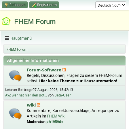
Einloggen
Registrieren
FHEM Forum
Hauptmenü
FHEM Forum
Allgemeine Informationen
Forum-Software
Regeln, Diskussionen, Fragen zu diesem FHEM-Forum
selbst.
Hier keine Themen zur Hausautomation!
Letzter Beitrag:
07 August 2026, 15:42:13
Aw: wer hat hier den Bot...
von
Beta-User
Wiki
Kommentare, Korrekturvorschläge, Anregungen zu
Artikeln im
FHEM Wiki
Moderator:
ph1959de