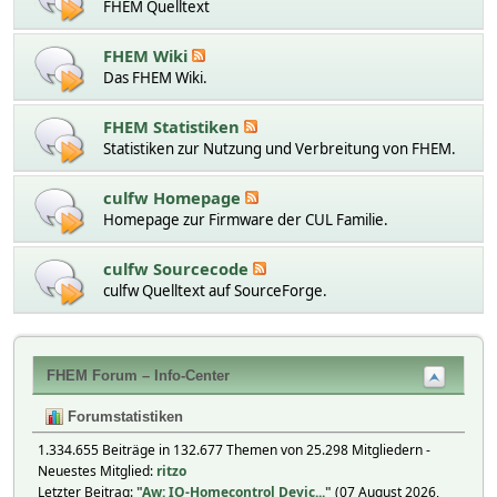
FHEM Quelltext
FHEM Wiki
Das FHEM Wiki.
FHEM Statistiken
Statistiken zur Nutzung und Verbreitung von FHEM.
culfw Homepage
Homepage zur Firmware der CUL Familie.
culfw Sourcecode
culfw Quelltext auf SourceForge.
FHEM Forum – Info-Center
Forumstatistiken
1.334.655 Beiträge in 132.677 Themen von 25.298 Mitgliedern -
Neuestes Mitglied:
ritzo
Letzter Beitrag:
"
Aw: IO-Homecontrol Devic...
"
(07 August 2026,