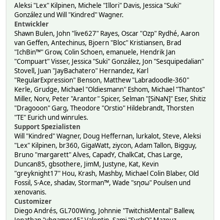
Aleksi "Lex" Kilpinen, Michele "Illori" Davis, Jessica "Suki"
González und Will "Kindred" Wagner.
Entwickler
Shawn Bulen, John "live627" Rayes, Oscar "Ozp" Rydhé, Aaron
van Geffen, Antechinus, Bjoern "Bloc" Kristiansen, Brad
"IchBin™" Grow, Colin Schoen, emanuele, Hendrik Jan
"Compuart" Visser, Jessica "Suki" González, Jon "Sesquipedalian"
Stovell, Juan "JayBachatero" Hernandez, Karl
"RegularExpression" Benson, Matthew "Labradoodle-360"
Kerle, Grudge, Michael "Oldiesmann" Eshom, Michael "Thantos"
Miller, Norv, Peter "Arantor" Spicer, Selman "[SiNaN]" Eser, Shitiz
"Dragooon" Garg, Theodore "Orstio" Hildebrandt, Thorsten
"TE" Eurich und winrules.
Support Spezialisten
Will "Kindred" Wagner, Doug Heffernan, lurkalot, Steve, Aleksi
"Lex" Kilpinen, br360, GigaWatt, ziycon, Adam Tallon, Bigguy,
Bruno "margarett" Alves, CapadY, ChalkCat, Chas Large,
Duncan85, gbsothere, JimM, Justyne, Kat, Kevin
"greyknight17" Hou, Krash, Mashby, Michael Colin Blaber, Old
Fossil, S-Ace, shadav, Storman™, Wade "sησω" Poulsen und
xenovanis.
Customizer
Diego Andrés, GL700Wing, Johnnie "TwitchisMental" Ballew,