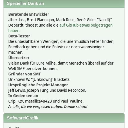
Spezieller Dank an
Beratende Entwickler
albertlast, Brett Flannigan, Mark Rose, René-Gilles "Nao 尚"
Deberdt, tinoest und alle die
auf GitHub etwas beigetragen
haben
.
Beta-Tester
Die unbezahlbaren Wenigen, die unermüdlich Fehler finden,
Feedback geben und die Entwickler noch wahnsinniger
machen.
Übersetzer
Vielen Dank für Eure Mühe, damit Menschen überall auf der
Welt SMF benutzen können.
Gründer von SMF
Unknown W. "[Unknown]" Brackets.
Ursprüngliche Projekt Manager
Jeff Lewis, Joseph Fung und David Recordon.
In Gedenken an
Crip, K@, metallica48423 und Paul_Pauline.
An alle, die wir vergessen haben: Danke schön!
Software/Grafik