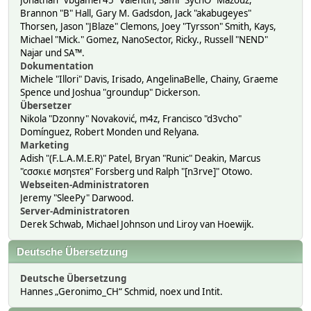
Jonathan "vbgamer45" Valentin, Sami "SychO" Mazouz,
Brannon "B" Hall, Gary M. Gadsdon, Jack "akabugeyes"
Thorsen, Jason "JBlaze" Clemons, Joey "Tyrsson" Smith, Kays,
Michael "Mick." Gomez, NanoSector, Ricky., Russell "NEND"
Najar und SA™.
Dokumentation
Michele "Illori" Davis, Irisado, AngelinaBelle, Chainy, Graeme
Spence und Joshua "groundup" Dickerson.
Übersetzer
Nikola "Dzonny" Novaković, m4z, Francisco "d3vcho"
Domínguez, Robert Monden und Relyana.
Marketing
Adish "(F.L.A.M.E.R)" Patel, Bryan "Runic" Deakin, Marcus
"cσσкιє мσηѕтєя" Forsberg und Ralph "[n3rve]" Otowo.
Webseiten-Administratoren
Jeremy "SleePy" Darwood.
Server-Administratoren
Derek Schwab, Michael Johnson und Liroy van Hoewijk.
Deutsche Übersetzung
Deutsche Übersetzung
Hannes „Geronimo_CH“ Schmid, noex und Intit.