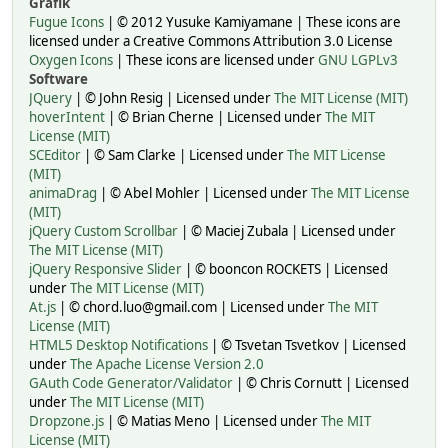
Grafik
Fugue Icons
| © 2012 Yusuke Kamiyamane | These icons are
licensed under a Creative Commons Attribution 3.0 License
Oxygen Icons
| These icons are licensed under
GNU LGPLv3
Software
JQuery
| © John Resig | Licensed under
The MIT License (MIT)
hoverIntent
| © Brian Cherne | Licensed under
The MIT
License (MIT)
SCEditor
| © Sam Clarke | Licensed under
The MIT License
(MIT)
animaDrag
| © Abel Mohler | Licensed under
The MIT License
(MIT)
jQuery Custom Scrollbar
| © Maciej Zubala | Licensed under
The MIT License (MIT)
jQuery Responsive Slider
| © booncon ROCKETS | Licensed
under
The MIT License (MIT)
At.js
| © chord.luo@gmail.com | Licensed under
The MIT
License (MIT)
HTML5 Desktop Notifications
| © Tsvetan Tsvetkov | Licensed
under
The Apache License Version 2.0
GAuth Code Generator/Validator
| © Chris Cornutt | Licensed
under
The MIT License (MIT)
Dropzone.js
| © Matias Meno | Licensed under
The MIT
License (MIT)