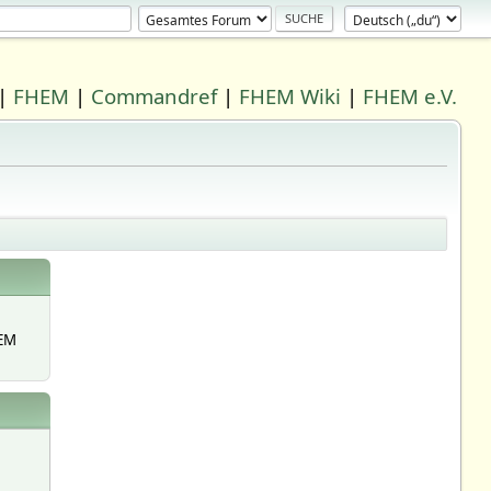
|
FHEM
|
Commandref
|
FHEM Wiki
|
FHEM e.V.
EM