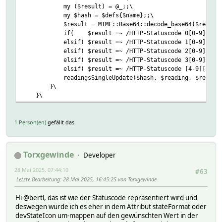
my ($result) = @_;;\
my $hash = $defs{$name};;\
$result = MIME::Base64::decode_base64($result)
if( $result =~ /HTTP-Statuscode 0[0-9]{2}/ ) { 
elsif( $result =~ /HTTP-Statuscode 1[0-9]{2}/ ) 
elsif( $result =~ /HTTP-Statuscode 2[0-9]{2}/ )
elsif( $result =~ /HTTP-Statuscode 3[0-9]{2}/ ) 
elsif( $result =~ /HTTP-Statuscode [4-9][0-9]{2}/ 
readingsSingleUpdate($hash, $reading, $result,
}\
}\
1 Person(en)
gefällt das.
Torxgewinde
Developer
28 Mai 2025, 07:44:10
#63
Letzte Bearbeitung
: 28 Mai 2025, 16:45:25 von Torxgewinde
Hi @bertl, das ist wie der Statuscode repräsentiert wird und
deswegen würde ich es eher in dem Attribut stateFormat oder
devStateIcon um-mappen auf den gewünschten Wert in der