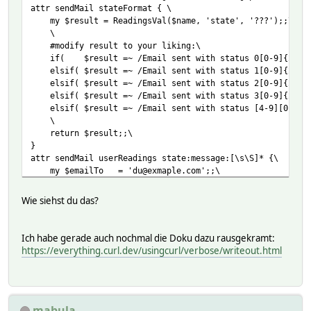
attr sendMail stateFormat { \
my $result = ReadingsVal($name, 'state', '???');;\
\
#modify result to your liking:\
if( $result =~ /Email sent with status 0[0-9]{2}/ )
elsif( $result =~ /Email sent with status 1[0-9]{2}/
elsif( $result =~ /Email sent with status 2[0-9]{2}/
elsif( $result =~ /Email sent with status 3[0-9]{2}/ 
elsif( $result =~ /Email sent with status [4-9][0-9]{2}
\
return $result;;\
}
attr sendMail userReadings state:message:[\s\S]* {\
my $emailTo = 'du@exmaple.com';;\
my $emailFrom = 'fhem@example.de';;\
my $emailServer = 'mail.your-server.de';;\
Wie siehst du das?
\
#erzeuge Datumsangabe konform zu RFC-5322:\
my @emailDateArray = split(' ', strftime("%w %d %m %Y %
Ich habe gerade auch nochmal die Doku dazu rausgekramt:
$emailDateArray[0] = (qw[Sun Mon Tue Wed Thu Fri Sat])[
https://everything.curl.dev/usingcurl/verbose/writeout.html
$emailDateArray[2] = (qw[Jan Feb Mar Apr May Jun Jul Au
my $emailDate = join(' ', @emailDateArray);;\
\
# Passwort aus getKeyValue abrufen\
mabula
my ($err, $emailPass) = getKeyValue("${name}_password