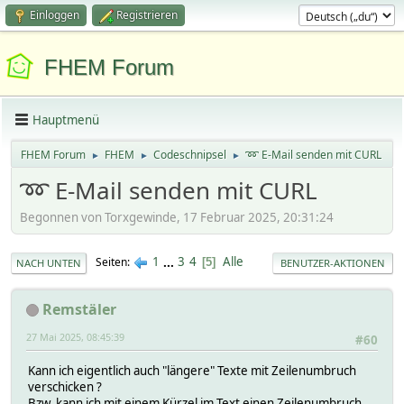
Einloggen
Registrieren
FHEM Forum
Hauptmenü
FHEM Forum
FHEM
Codeschnipsel
➿ E-Mail senden mit CURL
►
►
►
➿ E-Mail senden mit CURL
Begonnen von Torxgewinde, 17 Februar 2025, 20:31:24
1
...
3
4
Alle
Seiten
5
NACH UNTEN
BENUTZER-AKTIONEN
Remstäler
27 Mai 2025, 08:45:39
#60
Kann ich eigentlich auch "längere" Texte mit Zeilenumbruch
verschicken ?
Bzw. kann ich mit einem Kürzel im Text einen Zeilenumbruch