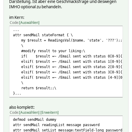
Darstellung. Ist aber eine Geschmacksfrage und deswegen
IMHO optional zu behandeln.
im Kern:
Code
Auswählen
...
attr sendMail stateFormat { \
my $result = ReadingsVal($name, 'state', '???');;\
\
#modify result to your liking:\
if( $result =~ /Email sent with status 0[0-9]{2}/ )
elsif( $result =~ /Email sent with status 1[0-9]{2}/
elsif( $result =~ /Email sent with status 2[0-9]{2}/
elsif( $result =~ /Email sent with status 3[0-9]{2}/ 
elsif( $result =~ /Email sent with status [4-9][0-9]{2}
\
return $result;;\
}...
also komplett:
Code
Auswählen
Erweitern
defmod sendMail dummy
attr sendMail readingList message password
attr sendMail setList message:textField-long password