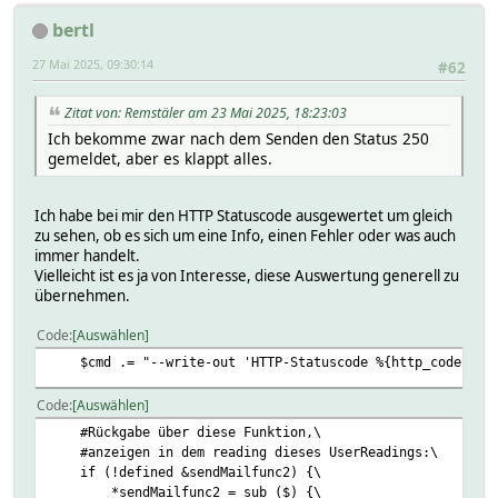
bertl
27 Mai 2025, 09:30:14
#62
Zitat von: Remstäler am 23 Mai 2025, 18:23:03
Ich bekomme zwar nach dem Senden den Status 250
gemeldet, aber es klappt alles.
Ich habe bei mir den HTTP Statuscode ausgewertet um gleich
zu sehen, ob es sich um eine Info, einen Fehler oder was auch
immer handelt.
Vielleicht ist es ja von Interesse, diese Auswertung generell zu
übernehmen.
Code
Auswählen
$cmd .= "--write-out 'HTTP-Statuscode %{http_code}\n'
Code
Auswählen
#Rückgabe über diese Funktion,\
#anzeigen in dem reading dieses UserReadings:\
if (!defined &sendMailfunc2) {\
*sendMailfunc2 = sub ($) {\