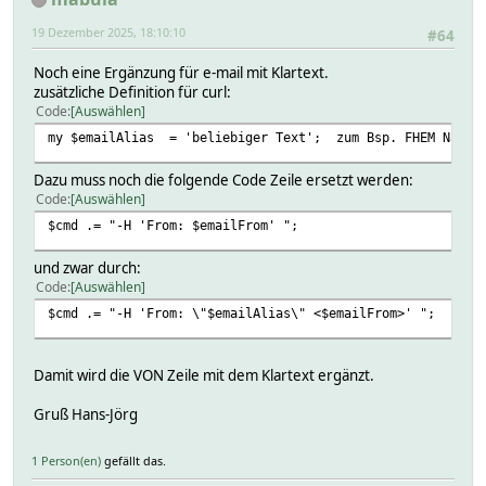
if ($err || !defined $emailPass) {\
19 Dezember 2025, 18:10:10
#64
return "Error retrieving password: $err";;\
}\
Noch eine Ergänzung für e-mail mit Klartext.
\
zusätzliche Definition für curl:
my $message = ReadingsVal($name, 'message', '???');;\
Code
Auswählen
my $subject = "$name: FHEM Nachricht";;\
\
my $emailAlias = 'beliebiger Text'; zum Bsp. FHEM Nachr
# Betreff extrahieren und aus der Nachricht entfernen
if ($message =~ s/(?:Subject|Betreff)=["'](.*?)["']//
Dazu muss noch die folgende Code Zeile ersetzt werden:
$subject = $1;;\
Code
Auswählen
}\
$cmd .= "-H 'From: $emailFrom' ";
\
# Empfänger extrahieren und aus der Nachricht entfern
und zwar durch:
if ($message =~ s/(?:To|An)=["'](.*?)["']//) {\
Code
Auswählen
$emailTo = $1;;\
}\
$cmd .= "-H 'From: \"$emailAlias\" <$emailFrom>' ";
\
#Dateianhänge bestimmen\
my @attachments;;\
Damit wird die VON Zeile mit dem Klartext ergänzt.
while ($message =~ s/(?:Attachment|Anhang)=["'](.*?)["
my $file = $1;;\
Gruß Hans-Jörg
return ">>$file<< not found, not sending email" unl
push (@attachments, $file);;\
1 Person(en)
gefällt das.
}\
\