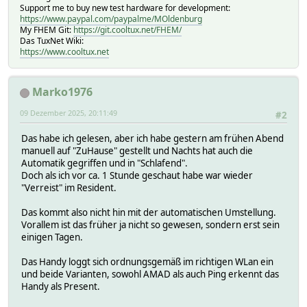
2025-12-09 19:14:26 e_rr_Marion_STATE zuhause
Support me to buy new test hardware for development:
rr_Marion_DurationTimer:
2025-10-02 00:09:17 mode enabled
https://www.paypal.com/paypalme/MOldenburg
HASH rr_Marion
2025-12-09 19:08:31 state ZuHause
My FHEM Git:
https://git.cooltux.net/FHEM/
MODIFIER DurationTimer
Das TuxNet Wiki:
2025-12-09 16:36:56 timer_01_c03 09.12.2025 22:0
NAME rr_Marion_DurationTimer
https://www.cooltux.net
2025-12-09 16:36:56 timer_02_c03 10.12.2025 10:0
Attributes:
2025-12-09 19:08:31 wait_timer no timer
alexaName Anwesenheit Marion
Regex:
alexaRoom System
Marko1976
accu:
alias Marion
bar:
comment Auto-created by Rheinertstrasse
09 Dezember 2025, 20:11:49
#2
barAvg:
devStateIcon .*zuhause:user_available:absent .*anwesend:u
collect:
eventMap home:zuhause absent:abwesend gone:verreist got
Das habe ich gelesen, aber ich habe gestern am frühen Abend
cond:
group Personenstatus
manuell auf "ZuHause" gestellt und Nachts hat auch die
GalaxyS25ultra_Marion:
icon people_sensor
Automatik gegriffen und in "Schlafend".
0:
oldreadings .*
Doch als ich vor ca. 1 Stunde geschaut habe war wieder
powerPlugged ^GalaxyS25ultra_Marion$:^powerPlug
room Alexa,Residents
"Verreist" im Resident.
1:
rr_realname alias
powerPlugged ^GalaxyS25ultra_Marion$:^powerPlug
sortby 1
Das kommt also nicht hin mit der automatischen Umstellung.
2:
subType adult
Vorallem ist das früher ja nicht so gewesen, sondern erst sein
powerPlugged ^GalaxyS25ultra_Marion$:^powerPlug
userReadings state_old { OldReadingsVal("$NAME", "state
einigen Tagen.
3:
residentsInbed { ReadingsVal("$NAME", "residentsGotosleep
powerPlugged ^GalaxyS25ultra_Marion$:^powerPlug
verbose 0
Das Handy loggt sich ordnungsgemäß im richtigen WLan ein
Galaxy_S25_Ultra_Marion:
webCmd state
und beide Varianten, sowohl AMAD als auch Ping erkennt das
0:
widgetOverride state:zuhause,bettfertig,schläft,aufgest
Handy als Present.
&STATE ^Galaxy_S25_Ultra_Marion$
1: