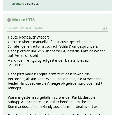
&STATE ^Galaxy_S25_Ultra_Marion$
1 Person(en)
gefällt das.
2:
3:
&STATE ^Galaxy_S25_Ultra_Marion$
Marko1976
rr_Marion:
0:
10 Dezember 2025, 11:23:31
#3
&STATE ^rr_Marion$
1:
Heute Nacht auch wieder:
&STATE ^rr_Marion$
Gestern Abend manuell auf "ZuHause" gestellt, beim
2:
Schlafengehen automatisch auf "Schläft" umgesprungen.
3:
Dann plötzlich um 6:15 Uhr bemerkt, dass die Anzeige wieder
attr:
auf "Verreist" steht.
cmdState:
Als ich dann entgültig aufgestanden bin stand es auf
0:
"ZuHause".
Erwacht
1:
Habe jetzt mal ein Logfile erweitert, dass sowohl die
ZuHause
Personen-, als auch den Wohnungszustand, die Anwesenheit
2:
beider Handys sowie die Anzeige ob geladenwird oder nicht
Schlafend
mitloggt.
3:
Abwesend
Was mir gestern aufgefallen ist, war der Punkt, dass die
wait:
SubApp Autoremote - die Tasker benötigt um Fhem-
0:
Kommandos auf dem Handy auszuführen - deaktiviert war.
0
5