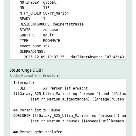
NOTIFYDEV global,
NR 116
NTFY_ORDER 50-rr_Marion
READY 1
RESIDENTGROUPS Rheinertstrasse
STATE zuhause
SUBTYPE adult
TYPE ROOMMATE
eventCount 157
OLDREADINGS:
2025-12-09 19:07:35 durTimerAbsence 107:46:43
2025-12-09 19:07:35 durTimerAbsence_cr 6467
2025-12-09 19:12:26 durTimerPresence 00:04:00
Steuerungs-DOIF:
2025-12-09 19:12:26 durTimerPresence_cr 4
Code
Auswählen
Erweitern
2025-12-04 16:27:22 lastArrival 2025-12-04 16:2
Internals:
2025-12-04 16:27:22 lastDurAbsence 00:03:52
DEF ## Person ist erwacht
2025-12-04 16:27:22 lastDurAbsence_cr 4
(([Galaxy_S25_Ultra_Marion] eq "present") and ([GalaxyS25
2025-12-07 11:11:49 lastState absent
(set rr_Marion aufgestanden) ({Ansage("Guten Morg
2025-12-05 07:20:52 location underway
2025-12-05 07:20:52 mood -
## Person ist zu Hause
2025-12-05 07:20:52 presence absent
DOELSEIF (([Galaxy_S25_Ultra_Marion] eq "present") and ([
2025-12-07 11:11:49 state gone
(set rr_Marion zuhause) ({Ansage("Willkommen zu H
READINGS:
2025-12-09 19:08:26 durTimerAbsence 00:00:00
## Person geht schlafen
2025-12-09 19:08:26 durTimerAbsence_cr 0