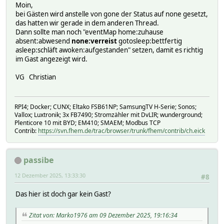
Moin,
1 2
bei Gästen wird anstelle von gone der Status auf none gesetzt,
timer:
das hatten wir gerade in dem anderen Thread.
0 0
Dann sollte man noch "eventMap home:zuhause
1 0
absent:abwesend
none:verreist
gotosleep:bettfertig
timers:
asleep:schläft awoken:aufgestanden" setzen, damit es richtig
2 0 1
im Gast angezeigt wird.
trigger:
triggertime:
VG Christian
1765314000:
localtime 1765314000
hash:
RPI4; Docker; CUNX; Eltako FSB61NP; SamsungTV H-Serie; Sonos;
1765357200:
Vallox; Luxtronik; 3x FB7490; Stromzähler mit DvLIR; wunderground;
localtime 1765357200
Plenticore 10 mit BYD; EM410; SMAEM; Modbus TCP
hash:
Contrib:
https://svn.fhem.de/trac/browser/trunk/fhem/contrib/ch.eick
uiState:
uiTable:
Attributes:
passibe
addStateEvent 1
cmdState Erwacht|ZuHause|Schlafend|Abwesend
12 Dezember 2025, 13:33:30
#8
group Homestatus
icon remotecontrol/black_btn_STATUS
Das hier ist doch gar kein Gast?
room Benachrichtigungen,Steuerung->Anwesenheit
wait 0,5,150:0,5:0,5,1800:0
Zitat von: Marko1976 am 09 Dezember 2025, 19:16:34