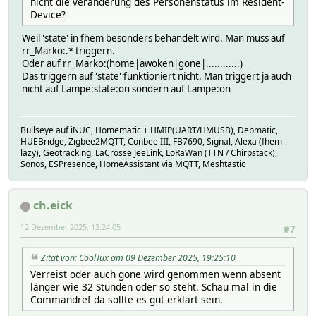
nicht die veränderung des Personenstatus im Resident-
state: present
Device?
presence: present
triggerEventsState:
Weil 'state' in fhem besonders behandelt wird. Man muss auf
state: present
rr_Marko:.* triggern.
presence: present
Oder auf rr_Marko:(home|awoken|gone|............)
internals:
Das triggern auf 'state' funktioniert nicht. Man triggert ja auch
all Galaxy_S25_Ultra_Marion:STATE rr_Marion:S
nicht auf Lampe:state:on sondern auf Lampe:on
interval:
0 -1
1 0
Bullseye auf iNUC, Homematic + HMIP(UART/HMUSB), Debmatic,
intervalfunc:
HUEBridge, Zigbee2MQTT, Conbee III, FB7690, Signal, Alexa (fhem-
localtime:
lazy), Geotracking, LaCrosse JeeLink, LoRaWan (TTN / Chirpstack),
0 1765314000
Sonos, ESPresence, HomeAssistant via MQTT, Meshtastic
1 1765357200
perlblock:
readings:
ch.eick
all GalaxyS25ultra_Marion:powerPlugged
realtime:
12 Dezember 2025, 13:24:05
#7
0 22:00:00
1 10:00:00
Zitat von: CoolTux am 09 Dezember 2025, 19:25:10
time:
Verreist oder auch gone wird genommen wenn absent
0 22:00:00
länger wie 32 Stunden oder so steht. Schau mal in die
1 10:00:00
Commandref da sollte es gut erklärt sein.
timeCond:
0 2