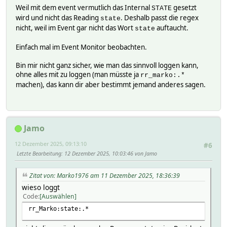
2:
Weil mit dem event vermutlich das Internal
gesetzt
STATE
0 set rr_Marion bettfertig
wird und nicht das Reading
. Deshalb passt die regex
state
1 {Ansage("Gute Nacht Marion", "Echo_Schlafz
nicht, weil im Event gar nicht das Wort
auftaucht.
state
2 set rr_Marion schläft
3:
Einfach mal im Event Monitor beobachten.
0 set rr_Marion abwesend
4:
Bin mir nicht ganz sicher, wie man das sinnvoll loggen kann,
helper:
ohne alles mit zu loggen (man müsste ja
rr_marko:.*
NOTIFYDEV rr_Marion,Galaxy_S25_Ultra_Marion,GalaxyS25
machen), das kann dir aber bestimmt jemand anderes sagen.
event state: present,presence: present
globalinit 1
last_timer 2
sleepdevice set_cmd_2
sleepsubtimer -1
Jamo
sleeptimer -1
timerdev Galaxy_S25_Ultra_Marion
12 Dezember 2025, 09:13:10
#6
timerevent state: absent,presence: absent
Letzte Bearbeitung
: 12 Dezember 2025, 10:03:46 von Jamo
triggerDev Galaxy_S25_Ultra_Marion
timerevents:
Zitat von: Marko1976 am 11 Dezember 2025, 18:36:39
state: absent
wieso loggt
presence: absent
Code
Auswählen
timereventsState:
state: absent
rr_Marko:state:.*
presence: absent
triggerEvents: