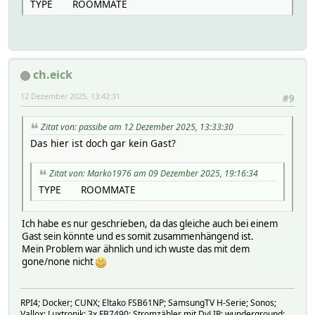
TYPE ROOMMATE
ch.eick
12 Dezember 2025, 13:42:31
#9
Zitat von: passibe am 12 Dezember 2025, 13:33:30
Das hier ist doch gar kein Gast?
Zitat von: Marko1976 am 09 Dezember 2025, 19:16:34
TYPE ROOMMATE
Ich habe es nur geschrieben, da das gleiche auch bei einem
Gast sein könnte und es somit zusammenhängend ist.
Mein Problem war ähnlich und ich wuste das mit dem
gone/none nicht
RPI4; Docker; CUNX; Eltako FSB61NP; SamsungTV H-Serie; Sonos;
Vallox; Luxtronik; 3x FB7490; Stromzähler mit DvLIR; wunderground;