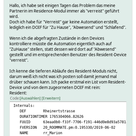
Hallo, ich habe seit einigen Tagen das Problem das meine
Partnerin im Residence-Modul immer als "verreist" geführt
wird.
Doch ich habe für "Verreist" gar keine Automation erstellt,
lediglich ein DOIF für "Zu Hause", "Abwesend" und "Schlafend".
Wenn ich die abgefragten Zustände in den Devices
kontrolliere müsste die Automation eigentlich auch auf
"ZuHause" stellen, statt dessen wird dort auf "Abwesend"
gestellt und im entsprechenden Benutzer des Resident-Device
"verreist".
Ich kenne die tieferen Abläufe des Resident-Moduls nicht,
darum weiß ich nicht was ich posten soll damit jemand mal
drüber schauen kann. Ich packe erstmal ein List vom Resident-
Device und von dem zugeorneten DOIF mit rein:
Resident:
Code
Auswählen
Erweitern
Internals:
DEF Rheinertstrasse
DURATIONTIMER 1765304066.82626
FUUID 63eaa0b0-f33f-7706-f191-446d0e8d93a57814
FVERSION 20_ROOMMATE.pm:0.195330/2019-06-02
NAME rr_Marion