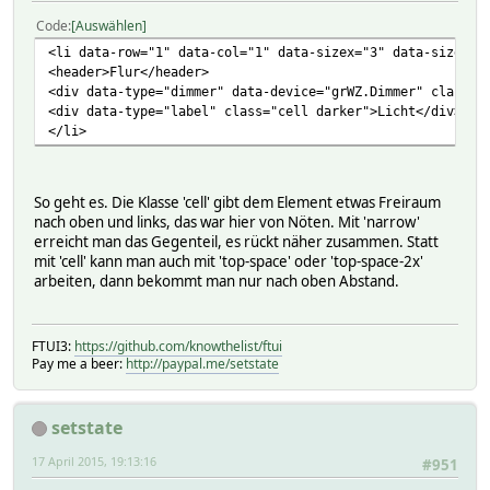
Code
Auswählen
<li data-row="1" data-col="1" data-sizex="3" data-sizey="
<header>Flur</header>
<div data-type="dimmer" data-device="grWZ.Dimmer" class="
<div data-type="label" class="cell darker">Licht</div>
</li>
So geht es. Die Klasse 'cell' gibt dem Element etwas Freiraum
nach oben und links, das war hier von Nöten. Mit 'narrow'
erreicht man das Gegenteil, es rückt näher zusammen. Statt
mit 'cell' kann man auch mit 'top-space' oder 'top-space-2x'
arbeiten, dann bekommt man nur nach oben Abstand.
FTUI3:
https://github.com/knowthelist/ftui
Pay me a beer:
http://paypal.me/setstate
setstate
17 April 2015, 19:13:16
#951