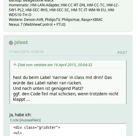
Backup: Beaglebone Black
Homematic: HM-LAN-Adapter, HM-CC-RT-DN, HM-CC-TC, HM-LC-
SW1-PL2, HM-SEC-RHS, HM-SEC-SC, HM-TC-IT-WM-W-EU, HM-
WDS10-TH-O
Weitere: Denon-AVR, PhilipsTV, PhilipsHue, Raspi+XBMC
Nexus 7 (WebViewControl + FTUI)
jsloot
17 April 2015, 16:46:38
#947
Zitat von: setstate am 16 April 2015, 20:04:32
hast du beim Label 'narrow' in class mit drin? Das
würde das Label näher ran rücken.
Und nach unten ist genügend Platz?
ggf. den Code-Teil mal schicken, wenn trotzdem nicht
klappt ...
Ja, habe ich:
Code
Auswählen
<div class="gridster">
<ul>