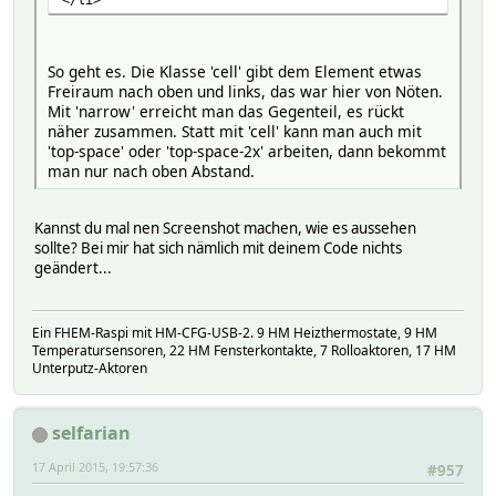
So geht es. Die Klasse 'cell' gibt dem Element etwas
Freiraum nach oben und links, das war hier von Nöten.
Mit 'narrow' erreicht man das Gegenteil, es rückt
näher zusammen. Statt mit 'cell' kann man auch mit
'top-space' oder 'top-space-2x' arbeiten, dann bekommt
man nur nach oben Abstand.
Kannst du mal nen Screenshot machen, wie es aussehen
sollte? Bei mir hat sich nämlich mit deinem Code nichts
geändert...
Ein FHEM-Raspi mit HM-CFG-USB-2. 9 HM Heizthermostate, 9 HM
Temperatursensoren, 22 HM Fensterkontakte, 7 Rolloaktoren, 17 HM
Unterputz-Aktoren
selfarian
17 April 2015, 19:57:36
#957