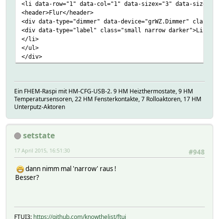
<li data-row="1" data-col="1" data-sizex="3" data-sizey="
<header>Flur</header>
<div data-type="dimmer" data-device="grWZ.Dimmer" class="
<div data-type="label" class="small narrow darker">Licht<
</li>
</ul>
</div>
Ein FHEM-Raspi mit HM-CFG-USB-2. 9 HM Heizthermostate, 9 HM
Temperatursensoren, 22 HM Fensterkontakte, 7 Rolloaktoren, 17 HM
Unterputz-Aktoren
setstate
17 April 2015, 16:51:30
#948
dann nimm mal 'narrow' raus !
Besser?
FTUI3:
https://github.com/knowthelist/ftui