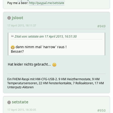
Pay me a beer:
http://paypal.me/setstate
jsloot
17 April 2015, 18:11:37
#949
Zitat von: setstate am 17 April 2015, 16:51:30
dann nimm mal 'narrow' raus !
Besser?
Hat leider nichts gebracht...
Ein FHEM-Raspi mit HM-CFG-USB-2. 9 HM Heizthermostate, 9 HM
Temperatursensoren, 22 HM Fensterkontakte, 7 Rolloaktoren, 17 HM
Unterputz-Aktoren
setstate
17 April 2015, 18:30:05
#950