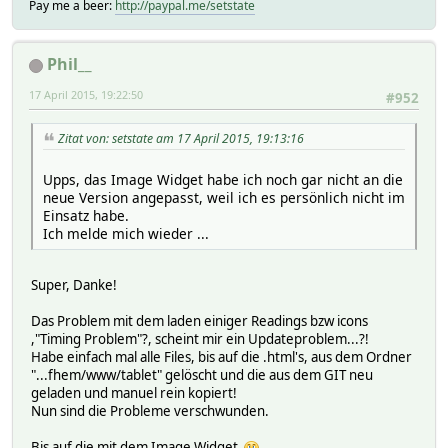
Pay me a beer:
http://paypal.me/setstate
Phil__
17 April 2015, 19:22:50
#952
Zitat von: setstate am 17 April 2015, 19:13:16
Upps, das Image Widget habe ich noch gar nicht an die
neue Version angepasst, weil ich es persönlich nicht im
Einsatz habe.
Ich melde mich wieder ...
Super, Danke!
Das Problem mit dem laden einiger Readings bzw icons
,"Timing Problem"?, scheint mir ein Updateproblem...?!
Habe einfach mal alle Files, bis auf die .html's, aus dem Ordner
"...fhem/www/tablet" gelöscht und die aus dem GIT neu
geladen und manuel rein kopiert!
Nun sind die Probleme verschwunden.
Bis auf die mit dem Image Widget