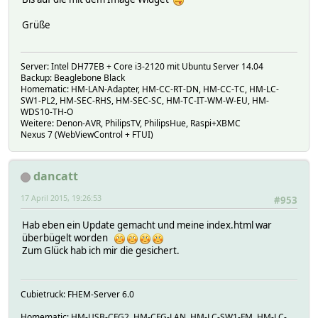
Grüße
Server: Intel DH77EB + Core i3-2120 mit Ubuntu Server 14.04
Backup: Beaglebone Black
Homematic: HM-LAN-Adapter, HM-CC-RT-DN, HM-CC-TC, HM-LC-
SW1-PL2, HM-SEC-RHS, HM-SEC-SC, HM-TC-IT-WM-W-EU, HM-
WDS10-TH-O
Weitere: Denon-AVR, PhilipsTV, PhilipsHue, Raspi+XBMC
Nexus 7 (WebViewControl + FTUI)
dancatt
17 April 2015, 19:26:53
#953
Hab eben ein Update gemacht und meine index.html war
überbügelt worden
Zum Glück hab ich mir die gesichert.
Cubietruck: FHEM-Server 6.0
Homematic: HM-USB-CFG2, HM-CFG-LAN, HM-LC-SW1-FM, HM-LC-