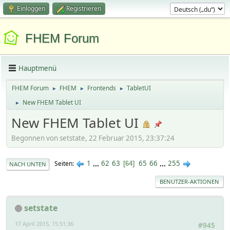
Einloggen
Registrieren
FHEM Forum
Hauptmenü
FHEM Forum
FHEM
Frontends
TabletUI
►
►
►
New FHEM Tablet UI
►
New FHEM Tablet UI
Begonnen von setstate, 22 Februar 2015, 23:37:24
1
...
62
63
65
66
...
255
Seiten
64
NACH UNTEN
BENUTZER-AKTIONEN
setstate
17 April 2015, 15:51:36
#945