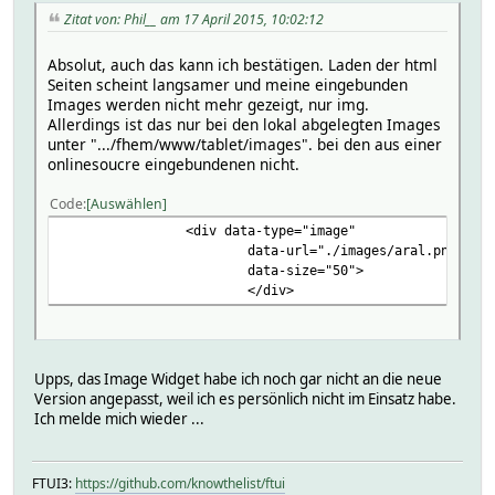
Zitat von: Phil__ am 17 April 2015, 10:02:12
Absolut, auch das kann ich bestätigen. Laden der html
Seiten scheint langsamer und meine eingebunden
Images werden nicht mehr gezeigt, nur img.
Allerdings ist das nur bei den lokal abgelegten Images
unter ".../fhem/www/tablet/images". bei den aus einer
onlinesoucre eingebundenen nicht.
Code
Auswählen
<div data-type="image"
data-url="./images/aral.png"
data-size="50">
</div>
Upps, das Image Widget habe ich noch gar nicht an die neue
Version angepasst, weil ich es persönlich nicht im Einsatz habe.
Ich melde mich wieder ...
FTUI3:
https://github.com/knowthelist/ftui