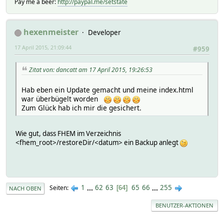
Pay me a beer:
http://paypal.me/setstate
hexenmeister
Developer
17 April 2015, 21:09:44
#959
Zitat von: dancatt am 17 April 2015, 19:26:53
Hab eben ein Update gemacht und meine index.html
war überbügelt worden
Zum Glück hab ich mir die gesichert.
Wie gut, dass FHEM im Verzeichnis
<fhem_root>/restoreDir/<datum> ein Backup anlegt
1
...
62
63
65
66
...
255
Seiten
64
NACH OBEN
BENUTZER-AKTIONEN