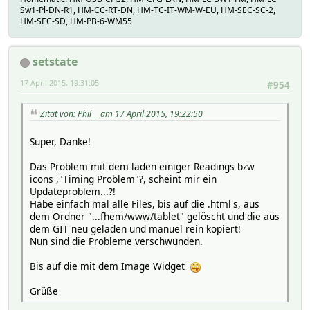
Sw1-Pl-DN-R1, HM-CC-RT-DN, HM-TC-IT-WM-W-EU, HM-SEC-SC-2,
HM-SEC-SD, HM-PB-6-WM55
setstate
17 April 2015, 19:31:05
#954
Zitat von: Phil__ am 17 April 2015, 19:22:50
Super, Danke!
Das Problem mit dem laden einiger Readings bzw
icons ,"Timing Problem"?, scheint mir ein
Updateproblem...?!
Habe einfach mal alle Files, bis auf die .html's, aus
dem Ordner "...fhem/www/tablet" gelöscht und die aus
dem GIT neu geladen und manuel rein kopiert!
Nun sind die Probleme verschwunden.
Bis auf die mit dem Image Widget
Grüße