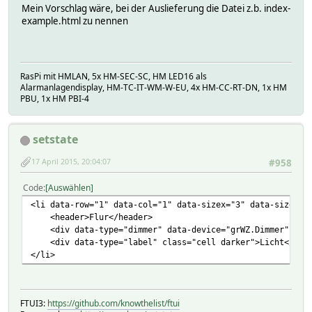
Mein Vorschlag wäre, bei der Auslieferung die Datei z.b. index-
example.html zu nennen
RasPi mit HMLAN, 5x HM-SEC-SC, HM LED16 als
Alarmanlagendisplay, HM-TC-IT-WM-W-EU, 4x HM-CC-RT-DN, 1x HM
PBU, 1x HM PBI-4
setstate
17 April 2015, 20:04:07
#958
Code
Auswählen
<li data-row="1" data-col="1" data-sizex="3" data-sizey="
<header>Flur</header>
<div data-type="dimmer" data-device="grWZ.Dimmer" clas
<div data-type="label" class="cell darker">Licht</div
</li>
FTUI3:
https://github.com/knowthelist/ftui