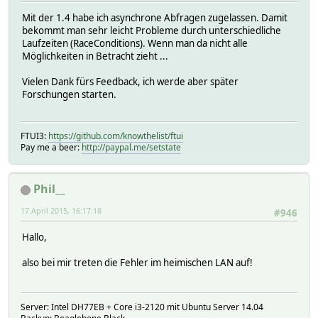
Mit der 1.4 habe ich asynchrone Abfragen zugelassen. Damit
bekommt man sehr leicht Probleme durch unterschiedliche
Laufzeiten (RaceConditions). Wenn man da nicht alle
Möglichkeiten in Betracht zieht ...
Vielen Dank fürs Feedback, ich werde aber später
Forschungen starten.
FTUI3:
https://github.com/knowthelist/ftui
Pay me a beer:
http://paypal.me/setstate
Phil__
17 April 2015, 16:17:18
#946
Hallo,
also bei mir treten die Fehler im heimischen LAN auf!
Server: Intel DH77EB + Core i3-2120 mit Ubuntu Server 14.04