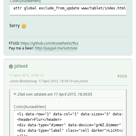
Code
Auswählen
attr global exclude_from_update www/tablet/index.html
Sorry
FTUI3:
https://github.com/knowthelist/ftui
Pay me a beer:
http://paypal.me/setstate
jsloot
17 April 2015, 19:56:12
#956
Letzte Bearbeitung
: 17 April 2015, 19:59:10 von jsloot
Zitat von: setstate am 17 April 2015, 18:30:05
Code
Auswählen
<li data-row="1" data-col="1" data-sizex="3" data-sizey=
<header>Flur</header>
<div data-type="dimmer" data-device="grWZ.Dimmer" class=
<div data-type="label" class="cell darker">Licht</div>
</li>