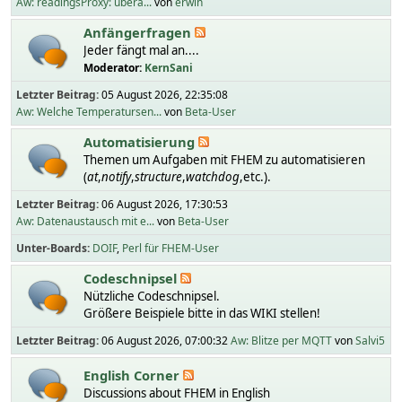
Aw: readingsProxy: übera...
von
erwin
Anfängerfragen
Jeder fängt mal an....
Moderator:
KernSani
Letzter Beitrag:
05 August 2026, 22:35:08
Aw: Welche Temperatursen...
von
Beta-User
Automatisierung
Themen um Aufgaben mit FHEM zu automatisieren
(
at
,
notify
,
structure
,
watchdog
,etc.).
Letzter Beitrag:
06 August 2026, 17:30:53
Aw: Datenaustausch mit e...
von
Beta-User
Unter-Boards
DOIF
Perl für FHEM-User
Codeschnipsel
Nützliche Codeschnipsel.
Größere Beispiele bitte in das WIKI stellen!
Letzter Beitrag:
06 August 2026, 07:00:32
Aw: Blitze per MQTT
von
Salvi5
English Corner
Discussions about FHEM in English