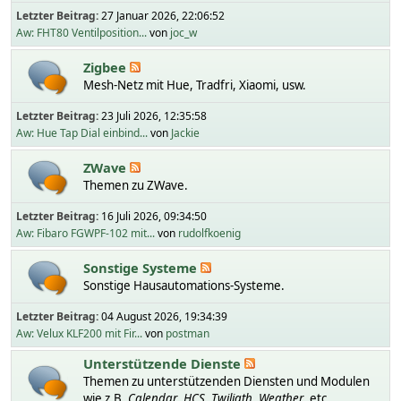
Letzter Beitrag:
27 Januar 2026, 22:06:52
Aw: FHT80 Ventilposition...
von
joc_w
Zigbee
Mesh-Netz mit Hue, Tradfri, Xiaomi, usw.
Letzter Beitrag:
23 Juli 2026, 12:35:58
Aw: Hue Tap Dial einbind...
von
Jackie
ZWave
Themen zu ZWave.
Letzter Beitrag:
16 Juli 2026, 09:34:50
Aw: Fibaro FGWPF-102 mit...
von
rudolfkoenig
Sonstige Systeme
Sonstige Hausautomations-Systeme.
Letzter Beitrag:
04 August 2026, 19:34:39
Aw: Velux KLF200 mit Fir...
von
postman
Unterstützende Dienste
Themen zu unterstützenden Diensten und Modulen
wie z.B.
Calendar
,
HCS
,
Twiligth
,
Weather
, etc.