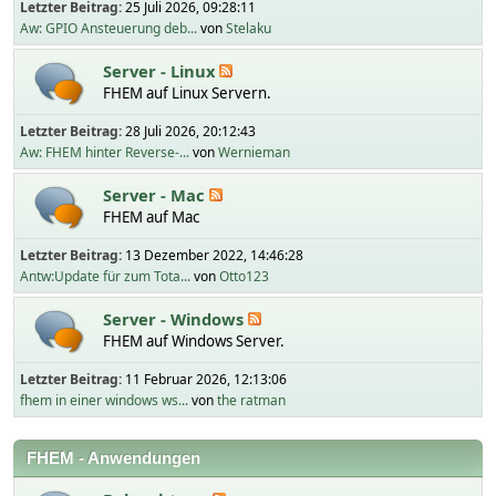
Letzter Beitrag:
25 Juli 2026, 09:28:11
Aw: GPIO Ansteuerung deb...
von
Stelaku
Server - Linux
FHEM auf Linux Servern.
Letzter Beitrag:
28 Juli 2026, 20:12:43
Aw: FHEM hinter Reverse-...
von
Wernieman
Server - Mac
FHEM auf Mac
Letzter Beitrag:
13 Dezember 2022, 14:46:28
Antw:Update für zum Tota...
von
Otto123
Server - Windows
FHEM auf Windows Server.
Letzter Beitrag:
11 Februar 2026, 12:13:06
fhem in einer windows ws...
von
the ratman
FHEM - Anwendungen