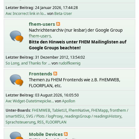
Letzter Beitrag:
24 Januar 2026, 17:44:28
Aw: Incorrect link in lo...
von
Beta-User
fhem-users
Nachrichtenarchiv (nur lesbar) der Google Group
fhem-users
.
Bitte den Hinweis unter FHEM Mailinglisten auf
Google Groups beachten!
Letzter Beitrag:
31 Dezember 2012, 13:54:02
So Long, and Thanks for ...
von
rudolfkoenig
Frontends
Themen zu FHEM Frontends wie z.B. FHEMWEB,
FLOORPLAN, etc.
Letzter Beitrag:
03 August 2026, 16:05:50
Aw: Widget-Datetimepicke...
von
Apollon
Unter-Boards
FHEMWEB
TabletUI
FhemNative
FHEMapp
fronthem /
smartVISU
SVG / Plots / logProxy
readingsGroup / readingsHistory
Sprachsteuerung
RSS
FLOORPLAN
Mobile Devices