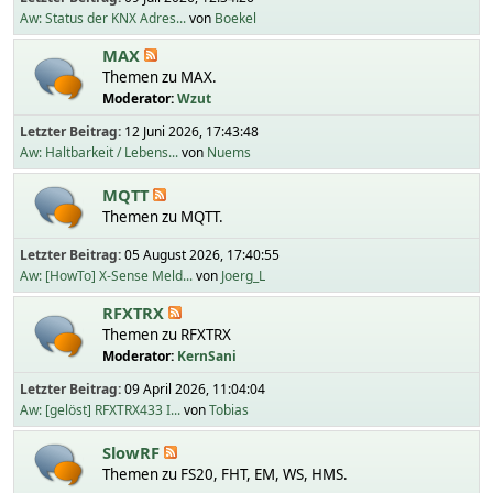
Aw: Status der KNX Adres...
von
Boekel
MAX
Themen zu MAX.
Moderator:
Wzut
Letzter Beitrag:
12 Juni 2026, 17:43:48
Aw: Haltbarkeit / Lebens...
von
Nuems
MQTT
Themen zu MQTT.
Letzter Beitrag:
05 August 2026, 17:40:55
Aw: [HowTo] X-Sense Meld...
von
Joerg_L
RFXTRX
Themen zu RFXTRX
Moderator:
KernSani
Letzter Beitrag:
09 April 2026, 11:04:04
Aw: [gelöst] RFXTRX433 I...
von
Tobias
SlowRF
Themen zu FS20, FHT, EM, WS, HMS.