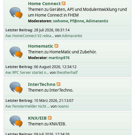
Home Connect
Themen zu Geräten, API und Modulentwicklung rund
um Home Connect in FHEM
Moderatoren:
swhome
,
Pf@nne
,
Adimarantis
Letzter Beitrag:
28 Juli 2026, 06:31:14
Aw: HomeConnect V2 relea...
von
Adimarantis
Homematic
Themen zu HomeMatic und Zubehör.
Moderator:
martinp876
Letzter Beitrag:
06 August 2026, 12:34:12
Aw: RPC Server startet n...
von
theotherhalf
InterTechno
Themen zu InterTechno.
Letzter Beitrag:
10 März 2026, 21:13:07
Aw: Fenstermelder nicht ...
von
noansi
KNX/EIB
Themen zu KNX/EIB.
Letzter Beitrag:
09 Juli 2026, 12:34:26