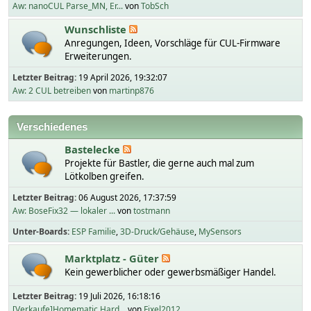
Aw: nanoCUL Parse_MN, Er...
von
TobSch
Wunschliste
Anregungen, Ideen, Vorschläge für CUL-Firmware
Erweiterungen.
Letzter Beitrag:
19 April 2026, 19:32:07
Aw: 2 CUL betreiben
von
martinp876
Verschiedenes
Bastelecke
Projekte für Bastler, die gerne auch mal zum
Lötkolben greifen.
Letzter Beitrag:
06 August 2026, 17:37:59
Aw: BoseFix32 — lokaler ...
von
tostmann
Unter-Boards
ESP Familie
3D-Druck/Gehäuse
MySensors
Marktplatz - Güter
Kein gewerblicher oder gewerbsmäßiger Handel.
Letzter Beitrag:
19 Juli 2026, 16:18:16
[Verkaufe]Homematic Hard...
von
Fixel2012