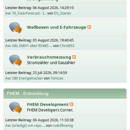
Letzter Beitrag:
06 August 2026, 14:29:10
Aw: 76_SolarForecast - I...
von
DS_Starter
Wallboxen und E-Fahrzeuge
Letzter Beitrag:
05 August 2026, 19:40:45
Aw: ABL EMH1 über RS485-...
von
ChrisB52
Verbrauchsmessung
Stromzähler und Gaszähler
Letzter Beitrag:
25 Juli 2026, 09:14:59
Aw: OBI Energietracker
von
TomLee
FHEM - Entwicklung
FHEM Development
FHEM Developers Corner.
Letzter Beitrag:
06 August 2026, 11:33:38
Aw: (erledigt) svn repo ...
von
rudolfkoenig