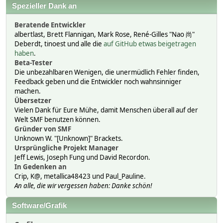
Spezieller Dank an
Beratende Entwickler
albertlast, Brett Flannigan, Mark Rose, René-Gilles "Nao 尚"
Deberdt, tinoest und alle die
auf GitHub etwas beigetragen
haben
.
Beta-Tester
Die unbezahlbaren Wenigen, die unermüdlich Fehler finden,
Feedback geben und die Entwickler noch wahnsinniger
machen.
Übersetzer
Vielen Dank für Eure Mühe, damit Menschen überall auf der
Welt SMF benutzen können.
Gründer von SMF
Unknown W. "[Unknown]" Brackets.
Ursprüngliche Projekt Manager
Jeff Lewis, Joseph Fung und David Recordon.
In Gedenken an
Crip, K@, metallica48423 und Paul_Pauline.
An alle, die wir vergessen haben: Danke schön!
Software/Grafik