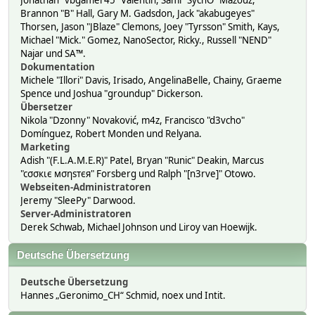
Jonathan "vbgamer45" Valentin, Sami "SychO" Mazouz,
Brannon "B" Hall, Gary M. Gadsdon, Jack "akabugeyes"
Thorsen, Jason "JBlaze" Clemons, Joey "Tyrsson" Smith, Kays,
Michael "Mick." Gomez, NanoSector, Ricky., Russell "NEND"
Najar und SA™.
Dokumentation
Michele "Illori" Davis, Irisado, AngelinaBelle, Chainy, Graeme
Spence und Joshua "groundup" Dickerson.
Übersetzer
Nikola "Dzonny" Novaković, m4z, Francisco "d3vcho"
Domínguez, Robert Monden und Relyana.
Marketing
Adish "(F.L.A.M.E.R)" Patel, Bryan "Runic" Deakin, Marcus
"cσσкιє мσηѕтєя" Forsberg und Ralph "[n3rve]" Otowo.
Webseiten-Administratoren
Jeremy "SleePy" Darwood.
Server-Administratoren
Derek Schwab, Michael Johnson und Liroy van Hoewijk.
Deutsche Übersetzung
Deutsche Übersetzung
Hannes „Geronimo_CH“ Schmid, noex und Intit.