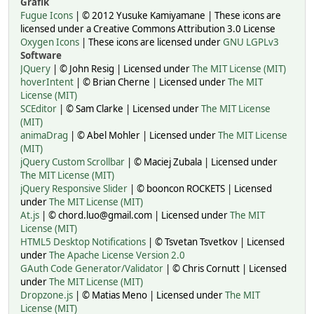
Grafik
Fugue Icons
| © 2012 Yusuke Kamiyamane | These icons are
licensed under a Creative Commons Attribution 3.0 License
Oxygen Icons
| These icons are licensed under
GNU LGPLv3
Software
JQuery
| © John Resig | Licensed under
The MIT License (MIT)
hoverIntent
| © Brian Cherne | Licensed under
The MIT
License (MIT)
SCEditor
| © Sam Clarke | Licensed under
The MIT License
(MIT)
animaDrag
| © Abel Mohler | Licensed under
The MIT License
(MIT)
jQuery Custom Scrollbar
| © Maciej Zubala | Licensed under
The MIT License (MIT)
jQuery Responsive Slider
| © booncon ROCKETS | Licensed
under
The MIT License (MIT)
At.js
| © chord.luo@gmail.com | Licensed under
The MIT
License (MIT)
HTML5 Desktop Notifications
| © Tsvetan Tsvetkov | Licensed
under
The Apache License Version 2.0
GAuth Code Generator/Validator
| © Chris Cornutt | Licensed
under
The MIT License (MIT)
Dropzone.js
| © Matias Meno | Licensed under
The MIT
License (MIT)