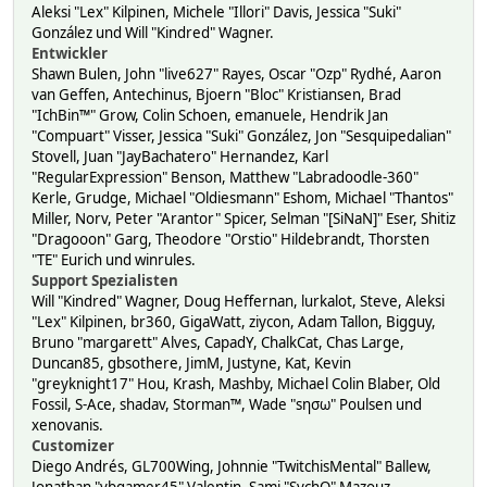
Aleksi "Lex" Kilpinen, Michele "Illori" Davis, Jessica "Suki"
González und Will "Kindred" Wagner.
Entwickler
Shawn Bulen, John "live627" Rayes, Oscar "Ozp" Rydhé, Aaron
van Geffen, Antechinus, Bjoern "Bloc" Kristiansen, Brad
"IchBin™" Grow, Colin Schoen, emanuele, Hendrik Jan
"Compuart" Visser, Jessica "Suki" González, Jon "Sesquipedalian"
Stovell, Juan "JayBachatero" Hernandez, Karl
"RegularExpression" Benson, Matthew "Labradoodle-360"
Kerle, Grudge, Michael "Oldiesmann" Eshom, Michael "Thantos"
Miller, Norv, Peter "Arantor" Spicer, Selman "[SiNaN]" Eser, Shitiz
"Dragooon" Garg, Theodore "Orstio" Hildebrandt, Thorsten
"TE" Eurich und winrules.
Support Spezialisten
Will "Kindred" Wagner, Doug Heffernan, lurkalot, Steve, Aleksi
"Lex" Kilpinen, br360, GigaWatt, ziycon, Adam Tallon, Bigguy,
Bruno "margarett" Alves, CapadY, ChalkCat, Chas Large,
Duncan85, gbsothere, JimM, Justyne, Kat, Kevin
"greyknight17" Hou, Krash, Mashby, Michael Colin Blaber, Old
Fossil, S-Ace, shadav, Storman™, Wade "sησω" Poulsen und
xenovanis.
Customizer
Diego Andrés, GL700Wing, Johnnie "TwitchisMental" Ballew,