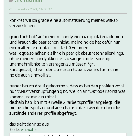
20 Dezember 2024, 16:00:37
konkret will ich grade eine automatisierung meines wifi-ap
verwirklichen.
grund: ich hab' auf meinem handy ein paar gb datenvolumen
und brauch die paar schon nicht, meine holde hat dafür nur
einen alten telefontarif mit fast 0 volumen.
was liegt also näher, als ihr ein paar gb abzutreten? allerdings,
ohne meinen handyakku leer zu saugen, oder sonstige
unannehmlichkeiten ertragen zu müssen *g*.
kurz gesagt; ich will den ap nur an haben, wenns für meine
holde auch sinnvoll ist.
bisher bin ich drauf gekommen, dass es bei den profilen wohl
nur "AND" verknüpfungen gibt. wie ich an "OR" oder sonst was
komme, ist mir ein rätsel.
deshalb hab' ich mittlerweile 2 "arbeitsprofile" angelegt, die
meinen hotspot an- und ausschalten. dazu werden dann die
zustände anderer profile abgefragt.
das sieht dann so aus:
Code
Auswählen