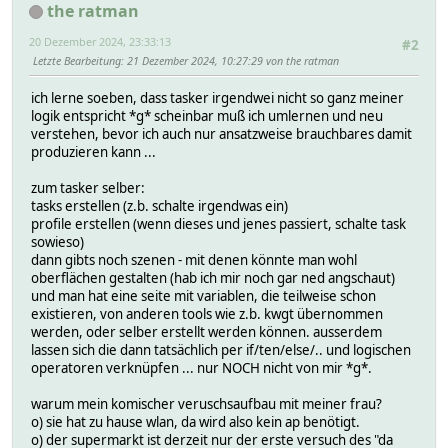
the ratman
20 Dezember 2024, 23:33:13
#2
Letzte Bearbeitung
: 21 Dezember 2024, 10:27:29 von the ratman
ich lerne soeben, dass tasker irgendwei nicht so ganz meiner
logik entspricht *g* scheinbar muß ich umlernen und neu
verstehen, bevor ich auch nur ansatzweise brauchbares damit
produzieren kann ...
zum tasker selber:
tasks erstellen (z.b. schalte irgendwas ein)
profile erstellen (wenn dieses und jenes passiert, schalte task
sowieso)
dann gibts noch szenen - mit denen könnte man wohl
oberflächen gestalten (hab ich mir noch gar ned angschaut)
und man hat eine seite mit variablen, die teilweise schon
existieren, von anderen tools wie z.b. kwgt übernommen
werden, oder selber erstellt werden können. ausserdem
lassen sich die dann tatsächlich per if/ten/else/.. und logischen
operatoren verknüpfen ... nur NOCH nicht von mir *g*.
warum mein komischer veruschsaufbau mit meiner frau?
o) sie hat zu hause wlan, da wird also kein ap benötigt.
o) der supermarkt ist derzeit nur der erste versuch des "da