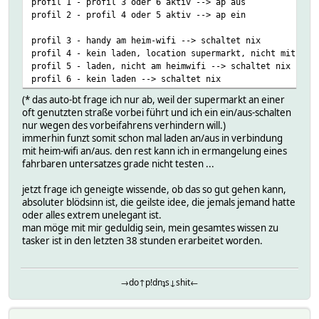
profil 1 - profil 3 oder 6 aktiv --> ap aus
profil 2 - profil 4 oder 5 aktiv --> ap ein
profil 3 - handy am heim-wifi --> schaltet nix
profil 4 - kein laden, location supermarkt, nicht mit aut
profil 5 - laden, nicht am heimwifi --> schaltet nix
profil 6 - kein laden --> schaltet nix
(* das auto-bt frage ich nur ab, weil der supermarkt an einer
oft genutzten straße vorbei führt und ich ein ein/aus-schalten
nur wegen des vorbeifahrens verhindern will.)
immerhin funzt somit schon mal laden an/aus in verbindung
mit heim-wifi an/aus. den rest kann ich in ermangelung eines
fahrbaren untersatzes grade nicht testen ...
jetzt frage ich geneigte wissende, ob das so gut gehen kann,
absoluter blödsinn ist, die geilste idee, die jemals jemand hatte
oder alles extrem unelegant ist.
man möge mit mir geduldig sein, mein gesamtes wissen zu
tasker ist in den letzten 38 stunden erarbeitet worden.
→do↑p!dnʇs↓shit←