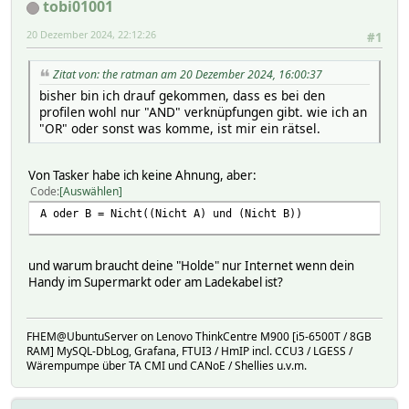
tobi01001
20 Dezember 2024, 22:12:26
#1
Zitat von: the ratman am 20 Dezember 2024, 16:00:37
bisher bin ich drauf gekommen, dass es bei den
profilen wohl nur "AND" verknüpfungen gibt. wie ich an
"OR" oder sonst was komme, ist mir ein rätsel.
Von Tasker habe ich keine Ahnung, aber:
Code
Auswählen
A oder B = Nicht((Nicht A) und (Nicht B))
und warum braucht deine "Holde" nur Internet wenn dein
Handy im Supermarkt oder am Ladekabel ist?
FHEM@UbuntuServer on Lenovo ThinkCentre M900 [i5-6500T / 8GB
RAM] MySQL-DbLog, Grafana, FTUI3 / HmIP incl. CCU3 / LGESS /
Wärempumpe über TA CMI und CANoE / Shellies u.v.m.