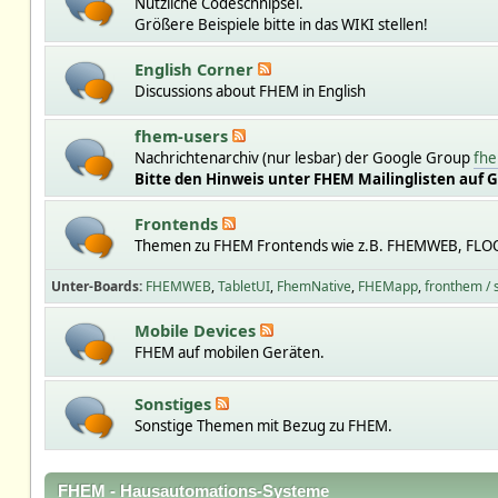
Nützliche Codeschnipsel.
Größere Beispiele bitte in das WIKI stellen!
English Corner
Discussions about FHEM in English
fhem-users
Nachrichtenarchiv (nur lesbar) der Google Group
fhe
Bitte den Hinweis unter FHEM Mailinglisten auf 
Frontends
Themen zu FHEM Frontends wie z.B. FHEMWEB, FLO
Unter-Boards
FHEMWEB
TabletUI
FhemNative
FHEMapp
fronthem /
Mobile Devices
FHEM auf mobilen Geräten.
Sonstiges
Sonstige Themen mit Bezug zu FHEM.
FHEM - Hausautomations-Systeme