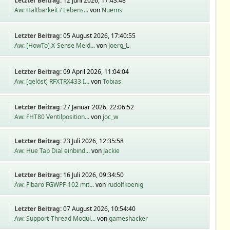
Letzter Beitrag:
12 Juni 2026, 17:43:48
Aw: Haltbarkeit / Lebens...
von
Nuems
Letzter Beitrag:
05 August 2026, 17:40:55
Aw: [HowTo] X-Sense Meld...
von
Joerg_L
Letzter Beitrag:
09 April 2026, 11:04:04
Aw: [gelöst] RFXTRX433 I...
von
Tobias
Letzter Beitrag:
27 Januar 2026, 22:06:52
Aw: FHT80 Ventilposition...
von
joc_w
Letzter Beitrag:
23 Juli 2026, 12:35:58
Aw: Hue Tap Dial einbind...
von
Jackie
Letzter Beitrag:
16 Juli 2026, 09:34:50
Aw: Fibaro FGWPF-102 mit...
von
rudolfkoenig
Letzter Beitrag:
07 August 2026, 10:54:40
Aw: Support-Thread Modul...
von
gameshacker