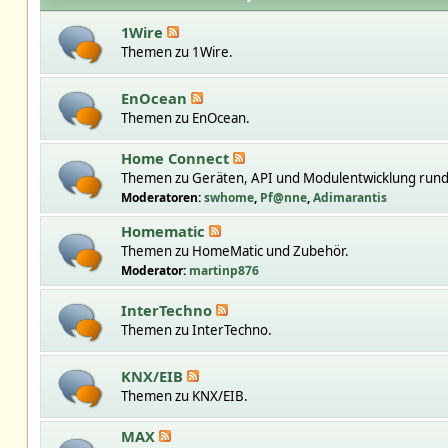
1Wire
Themen zu 1Wire.
EnOcean
Themen zu EnOcean.
Home Connect
Themen zu Geräten, API und Modulentwicklung run
Moderatoren:
swhome
,
Pf@nne
,
Adimarantis
Homematic
Themen zu HomeMatic und Zubehör.
Moderator:
martinp876
InterTechno
Themen zu InterTechno.
KNX/EIB
Themen zu KNX/EIB.
MAX