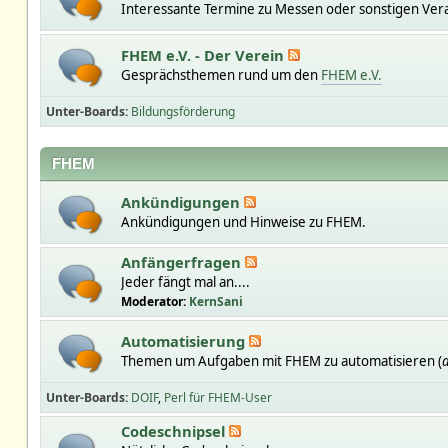
Interessante Termine zu Messen oder sonstigen Ver
FHEM e.V. - Der Verein
Gesprächsthemen rund um den
FHEM e.V.
Unter-Boards
Bildungsförderung
FHEM
Ankündigungen
Ankündigungen und Hinweise zu FHEM.
Anfängerfragen
Jeder fängt mal an....
Moderator:
KernSani
Automatisierung
Themen um Aufgaben mit FHEM zu automatisieren (
a
Unter-Boards
DOIF
Perl für FHEM-User
Codeschnipsel