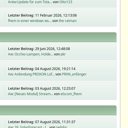
Antw:Update für zum Tota...
von
Otto123
Letzter Beitrag:
11 Februar 2026, 12:13:06
fhem in einer windows ws...
von
the ratman
Letzter Beitrag:
29 Juni 2026, 12:48:08
Aw: Occhio-Lampen, Holde...
von
pkr
Letzter Beitrag:
04 August 2026, 19:21:14
Aw: Anbindung PROXON Lüf...
von
PRXN_anfänger
Letzter Beitrag:
03 August 2026, 12:25:07
Aw: [Neues Modul] Stream...
von
elscom_fhem
Letzter Beitrag:
07 August 2026, 11:31:37
Aw: 76_SolarForecast - I...
von
oelidoc