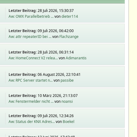
Letzter Beitrag:
28 Juli 2026, 15:30:37
Aw: OWX Parallelbetrieb ...
von
dieter114
Letzter Beitrag:
09 Juli 2026, 06:42:00
Aw: attr repeaterID bei ...
von
Flachzange
Letzter Beitrag:
28 Juli 2026, 06:31:14
Aw: HomeConnect V2 relea...
von
Adimarantis
Letzter Beitrag:
06 August 2026, 22:10:41
Aw: RPC Server startet n...
von
passibe
Letzter Beitrag:
10 März 2026, 21:13:07
Aw: Fenstermelder nicht ...
von
noansi
Letzter Beitrag:
09 Juli 2026, 12:34:26
Aw: Status der KNX Adres...
von
Boekel