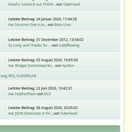
HowTo: Sensorik aus FHEM...
von
TubeHead
Letzter Beitrag:
24 Januar 2026, 17:44:28
Aw: Incorrect link in lo...
von
Beta-User
Letzter Beitrag:
31 Dezember 2012, 13:54:02
So Long, and Thanks for ...
von
rudolfkoenig
Letzter Beitrag:
03 August 2026, 16:05:50
Aw: Widget-Datetimepicke...
von
Apollon
rung
RSS
FLOORPLAN
Letzter Beitrag:
22 Juni 2026, 19:42:31
Aw: HubForFhem
von
DLD
Letzter Beitrag:
06 August 2026, 20:45:02
Aw: JSON Datensatz in FH...
von
TubeHead