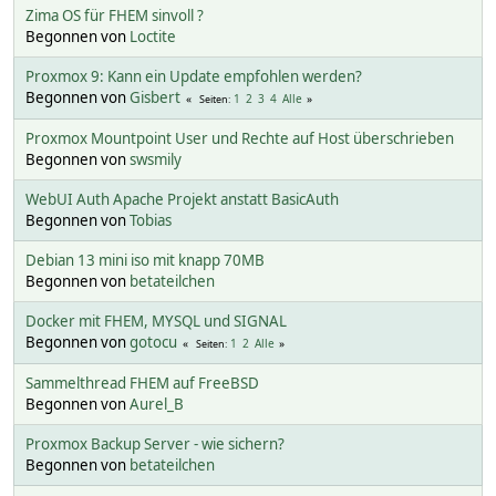
Zima OS für FHEM sinvoll ?
Begonnen von
Loctite
Proxmox 9: Kann ein Update empfohlen werden?
Begonnen von
Gisbert
1
2
3
4
Alle
Seiten
Proxmox Mountpoint User und Rechte auf Host überschrieben
Begonnen von
swsmily
WebUI Auth Apache Projekt anstatt BasicAuth
Begonnen von
Tobias
Debian 13 mini iso mit knapp 70MB
Begonnen von
betateilchen
Docker mit FHEM, MYSQL und SIGNAL
Begonnen von
gotocu
1
2
Alle
Seiten
Sammelthread FHEM auf FreeBSD
Begonnen von
Aurel_B
Proxmox Backup Server - wie sichern?
Begonnen von
betateilchen