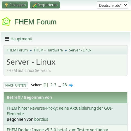
Einloggen
Registrieren
FHEM Forum
Hauptmenü
FHEM Forum
FHEM - Hardware
Server - Linux
►
►
Server - Linux
FHEM auf Linux Servern.
2
3
...
28
Seiten
1
NACH UNTEN
Betreff
/
Begonnen von
FHEM hinter Reverse-Proxy: Keine Aktualisierung der GUI-
Elemente
Begonnen von
bonzius
FHEM Docker Image v5.3.0-beta1 zum Testen verfügbar