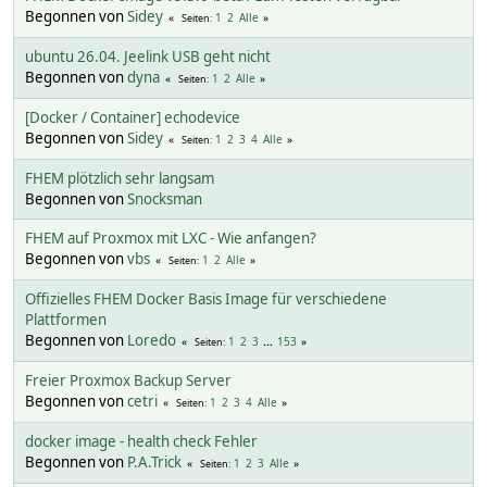
Begonnen von
Sidey
1
2
Alle
Seiten
ubuntu 26.04. Jeelink USB geht nicht
Begonnen von
dyna
1
2
Alle
Seiten
[Docker / Container] echodevice
Begonnen von
Sidey
1
2
3
4
Alle
Seiten
FHEM plötzlich sehr langsam
Begonnen von
Snocksman
FHEM auf Proxmox mit LXC - Wie anfangen?
Begonnen von
vbs
1
2
Alle
Seiten
Offizielles FHEM Docker Basis Image für verschiedene
Plattformen
Begonnen von
Loredo
1
2
3
...
153
Seiten
Freier Proxmox Backup Server
Begonnen von
cetri
1
2
3
4
Alle
Seiten
docker image - health check Fehler
Begonnen von
P.A.Trick
1
2
3
Alle
Seiten