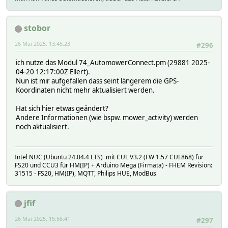
TIME 1745075024.34
VALUE 2
statistics_numberOfCollisions:
stobor
NAS_logdb:
TIME 1745047872.40694
26 Mai 2025, 13:45:23
#296
VALUE (53/0/419)
status_Timestamp:
ich nutze das Modul 74_AutomowerConnect.pm (29881 2025-
NAS_logdb:
04-20 12:17:00Z Ellert).
TIME 1745075143.49694
Nun ist mir aufgefallen dass seint längerem die GPS-
VALUE 2025-04-19 17:05:40
Koordinaten nicht mehr aktualisiert werden.
status_TimestampDiff:
NAS_logdb:
Hat sich hier etwas geändert?
TIME 1745075143.49694
Andere Informationen (wie bspw. mower_activity) werden
VALUE 28
noch aktualisiert.
READINGS:
2025-04-19 16:57:12 ZoneToDo Keine
2025-04-18 17:06:31 api_MowerFound 0 => Automower xx
Intel NUC (Ubuntu 24.04.4 LTS) mit CUL V3.2 (FW 1.57 CUL868) für
2025-04-19 17:05:42 api_callsThisMonth 170
FS20 und CCU3 für HM(IP) + Arduino Mega (Firmata) - FHEM Revision:
2025-04-19 00:59:23 api_token_expires 2025-04-20 00
31515 - FS20, HM(IP), MQTT, Philips HUE, ModBus
2025-04-19 17:05:43 batteryPercent 97
2025-04-19 00:59:25 device_state connected
2025-04-18 17:06:31 model HUSQVARNA AM 31
jfif
2025-04-19 17:03:44 mower_activity MOWING
2025-04-19 16:57:10 mower_commandSend Start 180
26 Mai 2025, 15:56:41
#297
2025-04-19 16:57:12 mower_commandStatus cleared