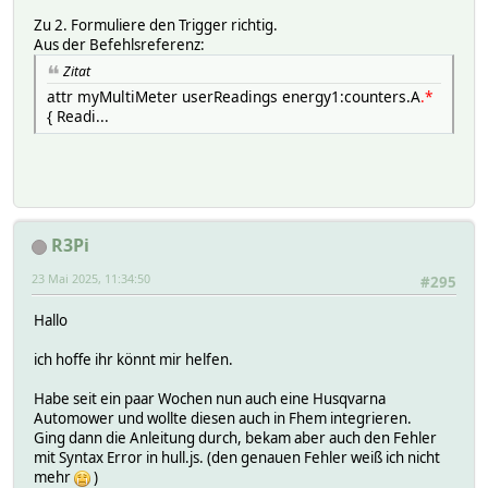
batteryPercent:
Zu 2. Formuliere den Trigger richtig.
NAS_logdb:
Aus der Befehlsreferenz:
TIME 1745075143.49694
VALUE 97
Zitat
device_state:
attr myMultiMeter userReadings energy1:counters.A
.*
NAS_logdb:
{ Readi...
TIME 1745017165.22025
VALUE connected
mower_activity:
NAS_logdb:
TIME 1745075024.34
VALUE MOWING
mower_commandSend:
R3Pi
NAS_logdb:
23 Mai 2025, 11:34:50
TIME 1745074630.8481
#295
VALUE Start 180
mower_commandStatus:
Hallo
NAS_logdb:
TIME 1745074632.45453
ich hoffe ihr könnt mir helfen.
VALUE cleared
mower_currentZone:
Habe seit ein paar Wochen nun auch eine Husqvarna
NAS_logdb:
Automower und wollte diesen auch in Fhem integrieren.
TIME 1745074483.63874
Ging dann die Anleitung durch, bekam aber auch den Fehler
VALUE 02_unten(2/2)
mit Syntax Error in hull.js. (den genauen Fehler weiß ich nicht
mower_mode:
mehr
)