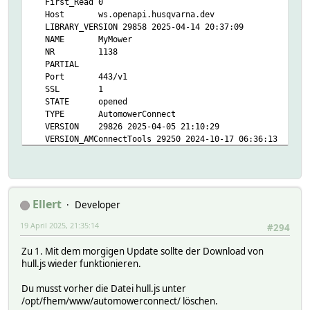
First_Read 0
Host ws.openapi.husqvarna.dev
LIBRARY_VERSION 29858 2025-04-14 20:37:09
NAME MyMower
NR 1138
PARTIAL
Port 443/v1
SSL 1
STATE opened
TYPE AutomowerConnect
VERSION 29826 2025-04-05 21:10:29
VERSION_AMConnectTools 29250 2024-10-17 06:36:13
WEBSOCKET 1
devioNoSTATE 1
eventCount 466
Helper:
DBLOG:
Ellert
Developer
ZoneToDo:
19 April 2025, 21:35:14
NAS_logdb:
#294
TIME 1745074623.84139
Zu 1. Mit dem morgigen Update sollte der Download von
VALUE Zone2
hull.js wieder funktionieren.
api_token_expires:
NAS_logdb:
Du musst vorher die Datei hull.js unter
TIME 1745017163.33347
/opt/fhem/www/automowerconnect/ löschen.
VALUE 2025-04-20 00:59:22