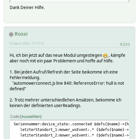
Dank Deiner Hilfe.
Rossi
19 April 2025, 17:17:31
#293
Hi, ich bin jetzt auf das neue Modul umgestiegen
, kämpfe
aber noch mit ein paar Problemem und hoffe auf Hilfe.
1. Bei jeden Aufruf/Refresh der Seite beikomme ich eine
Fehlermeldung.
"automowerconnect.js line 840: ReferenceError: hull is not
defined"
2. Trotz mehrer unterschiedlichen Ansätzen, bekomme ich
keinen der definierten userReadings.
Code
Auswählen
Seriennummer:device_state:.connected $defs{$name}->{helpe
letzterStandort_1:mower_wsEvent:.* {$defs{$name}->{helpe
letzterStandort_2:mower_wsEvent:.* {$defs{$name}->{helpe