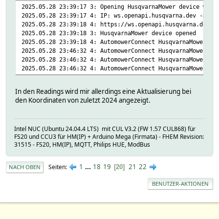
2025.05.28 23:39:17 3: Opening HusqvarnaMower device wss:
headlight:
2025.05.28 23:39:17 4: IP: ws.openapi.husqvarna.dev -> 18
mode ALWAYS_OFF
2025.05.28 23:39:18 4: https://ws.openapi.husqvarna.dev:4
statistics:
2025.05.28 23:39:18 3: HusqvarnaMower device opened
numberOfChargingCycles 1863
2025.05.28 23:39:18 4: AutomowerConnect HusqvarnaMower ws
numberOfCollisions 419
2025.05.28 23:46:32 4: AutomowerConnect HusqvarnaMower ws
totalChargingTime 5814000
2025.05.28 23:46:32 4: AutomowerConnect HusqvarnaMower ws
totalCuttingTime 6962400
2025.05.28 23:46:32 4: AutomowerConnect HusqvarnaMower ws
totalDriveDistance 2952612
totalRunningTime 7570800
totalSearchingTime 608400
In den Readings wird mir allerdings eine Aktualisierung bei
system:
den Koordinaten von zuletzt 2024 angezeigt.
model Husqvarna AUTOMOWER� 315X
name Automower
serialNumber 194601120
Intel NUC (Ubuntu 24.04.4 LTS) mit CUL V3.2 (FW 1.57 CUL868) für
mowerold:
FS20 und CCU3 für HM(IP) + Arduino Mega (Firmata) - FHEM Revision:
attributes:
31515 - FS20, HM(IP), MQTT, Philips HUE, ModBus
metadata:
statusTimestamp 1745075112987
mower:
1
...
18
19
21
22
Seiten
20
NACH OBEN
activity LEAVING
statistics:
BENUTZER-AKTIONEN
numberOfCollisions 366
mowers:
HASH(0x5ae3d7fa4cb8)
searchpos: