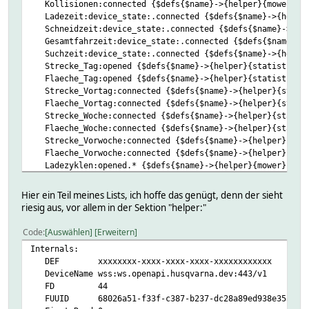
Kollisionen:connected {$defs{$name}->{helper}{mower}{att
Ladezeit:device_state:.connected {$defs{$name}->{helper}
Schneidzeit:device_state:.connected {$defs{$name}->{help
Gesamtfahrzeit:device_state:.connected {$defs{$name}->{h
Suchzeit:device_state:.connected {$defs{$name}->{helper}
Strecke_Tag:opened {$defs{$name}->{helper}{statistics}{
Flaeche_Tag:opened {$defs{$name}->{helper}{statistics}{
Strecke_Vortag:connected {$defs{$name}->{helper}{statis
Flaeche_Vortag:connected {$defs{$name}->{helper}{statis
Strecke_Woche:connected {$defs{$name}->{helper}{statist
Flaeche_Woche:connected {$defs{$name}->{helper}{statist
Strecke_Vorwoche:connected {$defs{$name}->{helper}{stat
Flaeche_Vorwoche:connected {$defs{$name}->{helper}{stat
Ladezyklen:opened.* {$defs{$name}->{helper}{mower}{attri
Hier ein Teil meines Lists, ich hoffe das genügt, denn der sieht
riesig aus, vor allem in der Sektion "helper:"
Code
Auswählen
Erweitern
Internals:
DEF xxxxxxxx-xxxx-xxxx-xxxx-xxxxxxxxxxxx
DeviceName wss:ws.openapi.husqvarna.dev:443/v1
FD 44
FUUID 68026a51-f33f-c387-b237-dc28a89ed938e35a