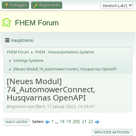
Einloggen
Registrieren
FHEM Forum
Hauptmenü
FHEM Forum
FHEM - Hausautomations-Systeme
►
Sonstige Systeme
►
[Neues Modul] 74_AutomowerConnect, Husqvarnas OpenAPI
►
[Neues Modul]
74_AutomowerConnect,
Husqvarnas OpenAPI
Begonnen von Ellert, 17 Januar 2023, 14:33:07
1
...
18
19
21
22
Seiten
20
NACH UNTEN
BENUTZER-AKTIONEN