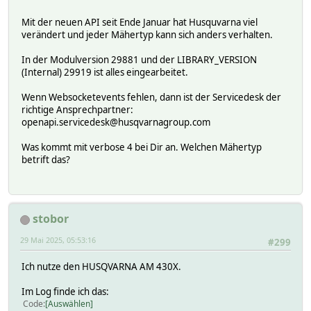
battery:
batteryPercent 97
Mit der neuen API seit Ende Januar hat Husquvarna viel
calendar:
verändert und jeder Mähertyp kann sich anders verhalten.
tasks:
HASH(0x5ae3cc30d050)
In der Modulversion 29881 und der LIBRARY_VERSION
capabilities:
(Internal) 29919 ist alles eingearbeitet.
metadata:
statusTimestamp 1745075140443
Wenn Websocketevents fehlen, dann ist der Servicedesk der
mower:
richtige Ansprechpartner:
activity MOWING
openapi.servicedesk@husqvarnagroup.com
errorCode 0
errorCodeTimestamp 0
Was kommt mit verbose 4 bei Dir an. Welchen Mähertyp
inactiveReason NONE
betrift das?
mode MAIN_AREA
state IN_OPERATION
planner:
nextStartTimestamp 0
stobor
restrictedReason NOT_APPLICABLE
override:
29 Mai 2025, 05:53:16
#299
action FORCE_MOW
positions:
Ich nutze den HUSQVARNA AM 430X.
HASH(0x5ae3d7f9bd60)
HASH(0x5ae3c9759880)
Im Log finde ich das:
settings:
Code
Auswählen
cuttingHeight 1