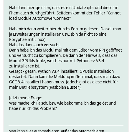
NAS_logdb:
TIME 1745074632.45453
Hab dann hier gelesen, dass es ein Update gibt und dieses in
VALUE MAIN_AREA
Fhem auch durchgeführt. Seitdem kommt der Fehler "Cannot
mower_state:
load Module AutomowerConnect"
NAS_logdb:
TIME 1745074632.45453
Hab mich dann weiter hier durchs Forum gelesen. Da soll man
VALUE IN_OPERATION
ja Erweiterungen installieren usw. (bin da nicht so eine
mower_wsEvent:
Koryphäe mit Linux)
NAS_logdb:
Hab das dann auch versucht.
TIME 1745075141.05439
Dann habe ich das Modul mal mit dem Editor vom RPI geöffnet
VALUE battery-event-v2
und versucht zu kompilieren. Da dann der Hinweis, dass das
planner_nextStart:
Modul GPUtils fehle, welches nur mit Python => V3.4
NAS_logdb:
zu installieren ist.
TIME 1745074932.66059
Gesagt - getan, Python V3.4 installiert, GPUtils Installation
VALUE -
gestartet. Dann kam die Meldung im Terminal, dass man dazu
planner_overrideAction:
GCC 8.4 installiert haben muss. Jedoch gibt es diese nicht für
NAS_logdb:
mein Betriebssystem (Rasbpian Buster).
TIME 1745075024.34
VALUE FORCE_MOW
Jetzt meine Frage:
state:
Was mache ich Falsch, bzw wie bekomme ich das gelöst und
NAS_logdb:
habe nur ich das Problem?
TIME 1745074031.77362
VALUE CONNECTED
statistics_newGeoDataSets:
NAS_logdb:
Man kann alles automatisieren, außer das Automatisieren