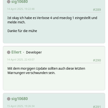
sig10680
14 April 2025, 19:22:48
#289
Ist okay ich habe es Verbose 4 und mseclog 1 eingestellt und
melde mich.
Danke für die mühe
Ellert
Developer
14 April 2025, 22:43:07
#290
Mit dem morgigen Update sollten auch diese letzten
Warnungen verschwunden sein.
sig10680
15 April 2025, 19:26:34
#291