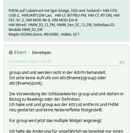
FHEM auf Cubietruck mit Igor-Image, SSD und hmland + HM-CFG-
USB-2, HMUARTLGW Lan, HM-LC-Bl1PBU-FM, HM-CC-RT-DN, HM-
SEC-SC-2, HM-MOD-Re-8, HM-MOD-Em-8
HM-Wired: HMW_IO_12_FM, HMW_Sen_SC_12_DR, Selbstbau IO-
Module HBW_IO_SW
Maple-SIGNALduino, WH3080, Hideki, Id 7
Ellert
Developer
05 Dezember 2023, 14:08:49
#5
group und unit werden nicht in der AttrFn behandelt.
Ich sehe keine Aufrufe von attr{$name}{group} oder
attr{$name}{unit}.
Die Verwendung der Schlüsselwörter group und unit stehen in
Bezug zu Readings oder der Definition.
Ich habe unit und group aus der AttrList entfernt und FHEM
neu gestartet und keine Nebeneffekte festgestellt.
Für group wird jetzt das multiple Widget angezeigt.
Ich halte die Änderung für ungefährlich sie beseitigt nur einen