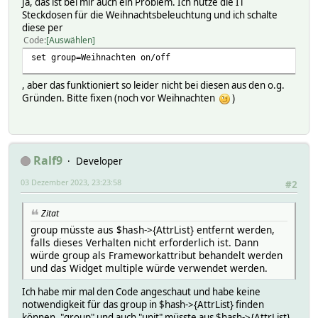
Ja, das ist bei mir auch ein Problem. Ich nutze die IT
Steckdosen für die Weihnachtsbeleuchtung und ich schalte
diese per
Code
Auswählen
set group=Weihnachten on/off
, aber das funktioniert so leider nicht bei diesen aus den o.g.
Gründen. Bitte fixen (noch vor Weihnachten
)
Ralf9
Developer
03 Dezember 2023, 23:23:58
#2
Zitat
group müsste aus $hash->{AttrList} entfernt werden,
falls dieses Verhalten nicht erforderlich ist. Dann
würde group als Frameworkattribut behandelt werden
und das Widget multiple würde verwendet werden.
Ich habe mir mal den Code angeschaut und habe keine
notwendigkeit für das group in $hash->{AttrList} finden
können. "group" und auch "unit" müsste aus $hash->{AttrList}