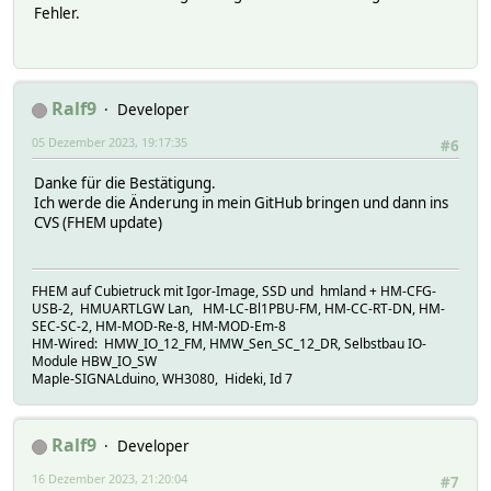
Fehler.
Ralf9
Developer
05 Dezember 2023, 19:17:35
#6
Danke für die Bestätigung.
Ich werde die Änderung in mein GitHub bringen und dann ins
CVS (FHEM update)
FHEM auf Cubietruck mit Igor-Image, SSD und hmland + HM-CFG-
USB-2, HMUARTLGW Lan, HM-LC-Bl1PBU-FM, HM-CC-RT-DN, HM-
SEC-SC-2, HM-MOD-Re-8, HM-MOD-Em-8
HM-Wired: HMW_IO_12_FM, HMW_Sen_SC_12_DR, Selbstbau IO-
Module HBW_IO_SW
Maple-SIGNALduino, WH3080, Hideki, Id 7
Ralf9
Developer
16 Dezember 2023, 21:20:04
#7