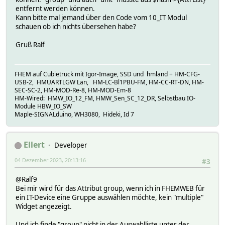
entfernt werden können.
Kann bitte mal jemand über den Code vom 10_IT Modul
schauen ob ich nichts übersehen habe?
Gruß Ralf
FHEM auf Cubietruck mit Igor-Image, SSD und hmland + HM-CFG-
USB-2, HMUARTLGW Lan, HM-LC-Bl1PBU-FM, HM-CC-RT-DN, HM-
SEC-SC-2, HM-MOD-Re-8, HM-MOD-Em-8
HM-Wired: HMW_IO_12_FM, HMW_Sen_SC_12_DR, Selbstbau IO-
Module HBW_IO_SW
Maple-SIGNALduino, WH3080, Hideki, Id 7
Ellert
Developer
04 Dezember 2023, 20:13:16
#3
@Ralf9
Bei mir wird für das Attribut group, wenn ich in FHEMWEB für
ein IT-Device eine Gruppe auswählen möchte, kein "multiple"
Widget angezeigt.
Und ich finde "group" nicht in der Auswahlliste unter der