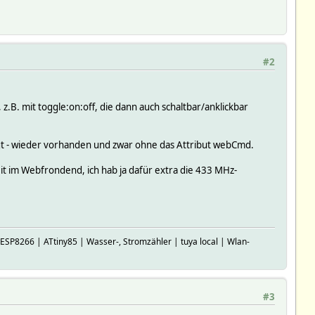
#2
z.B. mit toggle:on:off, die dann auch schaltbar/anklickbar
legt - wieder vorhanden und zwar ohne das Attribut webCmd.
keit im Webfrondend, ich hab ja dafür extra die 433 MHz-
P8266 | ATtiny85 | Wasser-, Stromzähler | tuya local | Wlan-
#3