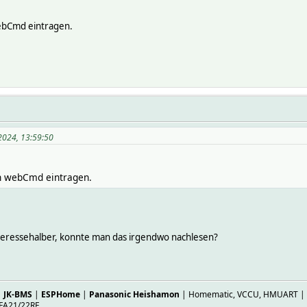
83508301
96936035
ebCmd eintragen.
1
:
2024, 13:59:50
25:05
65258789
65258789
in webCmd eintragen.
d0)
7x3a3e0 0101 0000
ff
interessehalber, konnte man das irgendwo nachlesen?
024-10-17 09:25:05 IODev mySignalESPStab
024-10-17 09:38:50 protocol EV1527
024-10-17 11:18:43 state off
|
JK-BMS
|
ESPHome
|
Panasonic Heishamon
| Homematic, VCCU, HMUART | ES
FA21/22RF