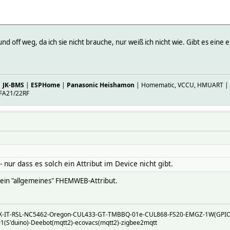
nd off weg, da ich sie nicht brauche, nur weiß ich nicht wie. Gibt es eine 
00
D 3
=235;P1=-756;P2=735;P3=-263;P4=-7751;D=040101232323012301010123
|
JK-BMS
|
ESPHome
|
Panasonic Heishamon
| Homematic, VCCU, HMUART | ES
FA21/22RF
0-17 11:18:43
_DMSG i3A3E00
_MSGCNT 24
_Protocol_ID 3
RAWMSG MS;P1=-747;P2=240;P4=-7748;P6=762;P7=-238;D=242121676767
_RSSI -71.5
_TIME 2024-10-17 11:18:43
3E05
nur dass es solch ein Attribut im Device nicht gibt.
6
_ID 3
ch ein "allgemeines" FHEMWEB-Attribut.
P1=-10743;P2=302;P3=-1082;P4=1006;P5=-376;D=2123234545452345232
.5
-10-17 09:46:32
TRX-IT-RSL-NC5462-Oregon-CUL433-GT-TMBBQ-01e-CUL868-FS20-EMGZ-1W(GPI
S'duino)-Deebot(mqtt2)-ecovacs(mqtt2)-zigbee2mqtt