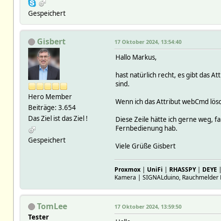
# 1 1527x3a3e0
# READINGS:
Gespeichert
# 2024-10-17 09:25:0
# 2024-10-17 09:38:50
# 2024-10-17 11:18
Gisbert
17 Oktober 2024, 13:54:40
# helper:
# bm:
Hallo Markus,
# CODE(0x55808a82cd48)
# cnt 117
hast natürlich recht, es gibt das 
# dmx -1000
sind.
# dtot 0
Hero Member
# dtotcnt 0
Wenn ich das Attribut webCmd lösc
Beiträge: 3.654
# mTS 17.10. 11:
Das Ziel ist das Ziel !
# max 0.094788074
Diese Zeile hätte ich gerne weg, fa
# tot 0.963670253
Fernbedienung hab.
# mAr:
Gespeichert
# HASH(0x5580889121
Viele Grüße Gisbert
# WarmwasserSwitch
# off
Proxmox
|
UniFi
|
RHASSPY
|
DEYE
# CODE(0x55808a903740)
Kamera | SIGNALduino, Rauchmelder 
# cnt 5
# dmx -1000
# dtot 0
TomLee
17 Oktober 2024, 13:59:50
# dtotcnt 0
# mTS 17.10. 09:
Tester