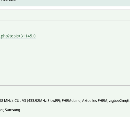
x.php?topic=31145.0
d
868 MHz), CUL V3 (433.92MHz SlowRF); FHEMduino, Aktuelles FHEM; zigbee2mqtt
nker, Samsung