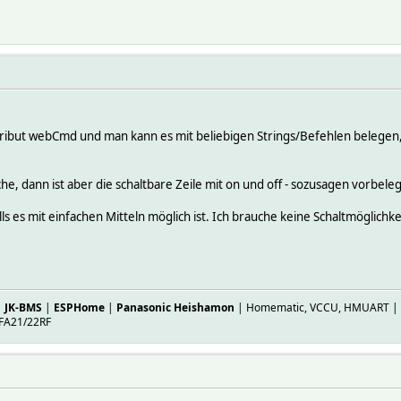
5 IODev mySignalESPStab
 protocol EV1527
:43 state off
:
Attribut webCmd und man kann es mit beliebigen Strings/Befehlen belegen, 
he, dann ist aber die schaltbare Zeile mit on und off - sozusagen vorbe
13:20
4934082
lls es mit einfachen Mitteln möglich ist. Ich brauche keine Schaltmöglich
753662
d0)
1
|
JK-BMS
|
ESPHome
|
Panasonic Heishamon
| Homematic, VCCU, HMUART | ES
:
FA21/22RF
46:16