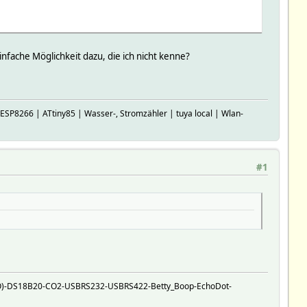
einfache Möglichkeit dazu, die ich nicht kenne?
23232323010101010101010101;CP=0;SP=4;R=0;O;m2;
P8266 | ATtiny85 | Wasser-, Stromzähler | tuya local | Wlan-
#1
21672121216767676767212121212121212121;CP=2;SP=4;R=5;m1;
3234545454545232323232323452345;CP=2;SP=1;R=39;m2;
O)-DS18B20-CO2-USBRS232-USBRS422-Betty_Boop-EchoDot-