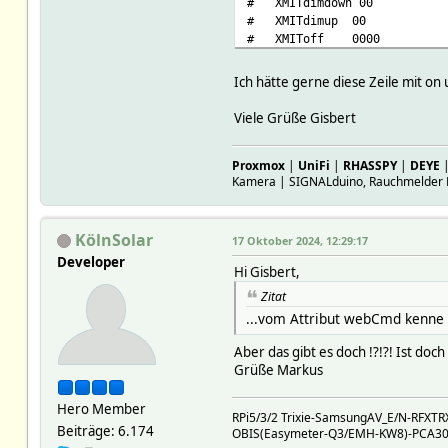
# XMITdimdown 00
# XMITdimup 00
# XMIToff 0000
# XMITon 0101
# eventCount 34
Ich hätte gerne diese Zeile mit on u
# mySIGNALduino_DMSG i3A3E
# mySIGNALduino_MSGCNT 23
Viele Grüße Gisbert
# mySIGNALduino_Protocol_I
# mySIGNALduino_RAWMSG MS;P0
Proxmox
# mySIGNALduino_RSSI -74
|
UniFi
|
RHASSPY
|
DEYE
Kamera | SIGNALduino, Rauchmelder 
# mySIGNALduino_TIME 2024-1
# mySignalESPHelicalAntenna
# mySignalESPHelicalAntenna
KölnSolar
# mySignalESPHelicalAntenna
17 Oktober 2024, 12:29:17
# mySignalESPHelicalAntenna_
Developer
Hi Gisbert,
# mySignalESPHelicalAntenna
# mySignalESPHelicalAntenna
Zitat
# mySignalESPStab_DMSG i3A
...vom Attribut webCmd kenne - 
# mySignalESPStab_MSGCNT 1
# mySignalESPStab_Protocol
Aber das gibt es doch !?!?! Ist do
# mySignalESPStab_RAWMSG MS;
Grüße Markus
# mySignalESPStab_RSSI -54
# mySignalESPStab_TIME 2024
Hero Member
# userV1setCodes
RPi5/3/2 Trixie-SamsungAV_E/N-RFX
Beiträge: 6.174
OBIS(Easymeter-Q3/EMH-KW8)-PCA301(
# CODE: