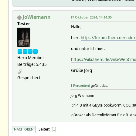
JoWiemann
17 Oktober 2024, 14:14:35
Tester
Hallo,
hier:
https://forum.fhem.de/inde
und natürlich hier:
Hero Member
https://wiki.fhem.de/wiki/WebCm
Beiträge: 5.435
Grüße Jörg
Gespeichert
1 Person(en)
gefällt das.
Jörg Wiemann
RPi 4 B mit 4 GByte bookworm, COC (
ioBroker als Datenlieferant für z.B. A
Seiten
1
NACH OBEN