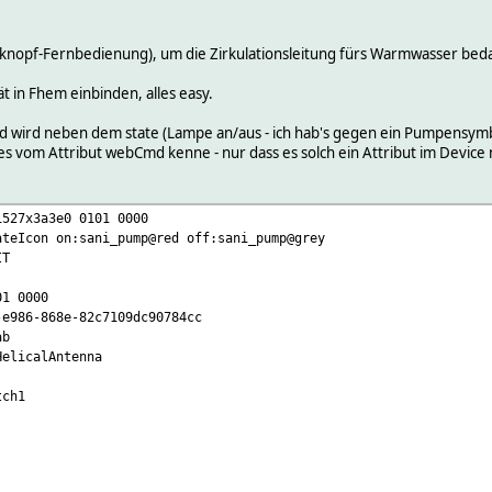
knopf-Fernbedienung), um die Zirkulationsleitung fürs Warmwasser beda
t in Fhem einbinden, alles easy.
 wird neben dem state (Lampe an/aus - ich hab's gegen ein Pumpensymbol 
es vom Attribut webCmd kenne - nur dass es solch ein Attribut im Device n
1527x3a3e0 0101 0000
ateIcon on:sani_pump@red off:sani_pump@grey
IT
 0000
6-868e-82c7109dc90784cc
b
elicalAntenna
ch1