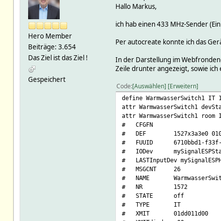
Hallo Markus,
ich hab einen 433 MHz-Sender (Ein
Hero Member
Per autocreate konnte ich das Gerä
Beiträge: 3.654
Das Ziel ist das Ziel !
In der Darstellung im Webfrondend
Zeile drunter angezeigt, sowie ich 
Gespeichert
Code
Auswählen
Erweitern
define WarmwasserSwitch1 IT 
attr WarmwasserSwitch1 devSt
attr WarmwasserSwitch1 room 
# CFGFN
# DEF 1527x3a3e0 0101
# FUUID 6710bbd1-f33f-e98
# IODev mySignalESPSta
# LASTInputDev mySignalESPH
# MSGCNT 26
# NAME WarmwasserSwit
# NR 1572
# STATE off
# TYPE IT
# XMIT 01dd011d00