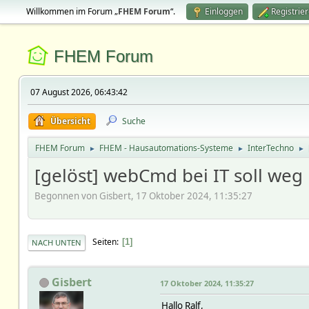
Willkommen im Forum „
FHEM Forum
“.
Einloggen
Registrie
FHEM Forum
07 August 2026, 06:43:42
Übersicht
Suche
FHEM Forum
FHEM - Hausautomations-Systeme
InterTechno
►
►
►
[gelöst] webCmd bei IT soll weg
Begonnen von Gisbert, 17 Oktober 2024, 11:35:27
Seiten
1
NACH UNTEN
Gisbert
17 Oktober 2024, 11:35:27
Hallo Ralf,