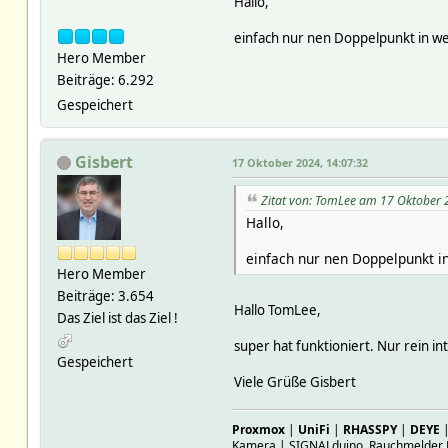
Hallo,
# max 0.001755952
# tot 0.002022027
einfach nur nen Doppelpunkt in w
# mAr:
Hero Member
# del
Beiträge: 6.292
# WarmwasserSwitch
# userV1setCodes
Gespeichert
# CODE(0x55808a90c0e0)
# cnt 1
# dmx -1000
Gisbert
17 Oktober 2024, 14:07:32
# dtot 0
# dtotcnt 0
Zitat von: TomLee am 17 Oktober 
# mTS 17.10. 09:
Hallo,
# max 0.0005629062
# tot 0.0005629062
einfach nur nen Doppelpunkt 
# mAr:
Hero Member
# HASH(0x5580889121
Beiträge: 3.654
# IT_1527x3a3e0 IT 152
Hallo TomLee,
#
Das Ziel ist das Ziel !
setstate WarmwasserSwitch1 o
super hat funktioniert. Nur rein 
setstate WarmwasserSwitch1 2
Gespeichert
setstate WarmwasserSwitch1 2
Viele Grüße Gisbert
setstate WarmwasserSwitch1 2
Proxmox
|
UniFi
|
RHASSPY
|
DEYE
Kamera | SIGNALduino, Rauchmelder 