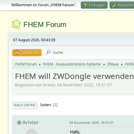
Willkommen im Forum „
FHEM Forum
“.
Einloggen
Registrie
FHEM Forum
07 August 2026, 00:43:39
Übersicht
Suche
FHEM Forum
FHEM - Hausautomations-Systeme
ZWave
FHEM
►
►
►
FHEM will ZWDongle verwenden 
Begonnen von Arivior, 04 November 2025, 19:31:07
Seiten
1
NACH UNTEN
Arivior
04 November 2025, 19:31:07
Hallo,