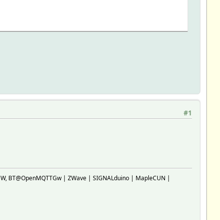
#1
SP-GW, BT@OpenMQTTGw | ZWave | SIGNALduino | MapleCUN |