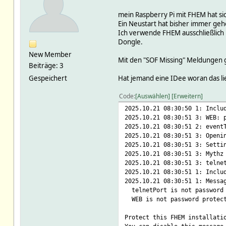
mein Raspberry Pi mit FHEM hat si
Ein Neustart hat bisher immer geh
Ich verwende FHEM ausschließlich
Dongle.
New Member
Mit den "SOF Missing" Meldungen g
Beiträge: 3
Gespeichert
Hat jemand eine IDee woran das l
Code
Auswählen
Erweitern
2025.10.21 08:30:50 1: Inclu
2025.10.21 08:30:51 3: WEB: 
2025.10.21 08:30:51 2: event
2025.10.21 08:30:51 3: Openi
2025.10.21 08:30:51 3: Setti
2025.10.21 08:30:51 3: Mythz
2025.10.21 08:30:51 3: telne
2025.10.21 08:30:51 1: Inclu
2025.10.21 08:30:51 1: Messa
telnetPort is not password 
WEB is not password protec
Protect this FHEM installati