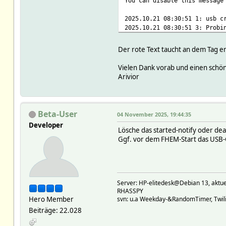
You can disable this message
2025.10.21 08:30:51 1: usb c
2025.10.21 08:30:51 3: Probi
2025.10.21 08:30:52 3: Probi
2025.10.21 08:30:52 3: Probi
Der rote Text taucht an dem Tag er
2025.10.21 08:30:53 3: Probi
[color=red]2025.10.21 08:30:
Vielen Dank vorab und einen schö
2025.10.21 08:30:53 3: Openi
Arivior
2025.10.21 08:30:53 3: Setti
2025.10.21 08:30:53 1: ZWDon
2025.10.21 08:30:53 1: ZWDon
2025.10.21 08:30:53 1: ZWDon
Beta-User
04 November 2025, 19:44:35
2025.10.21 08:30:53 1: ZWDon
Developer
2025.10.21 08:30:53 1: ZWDon
Lösche das started-notify oder dea
2025.10.21 08:30:53 1: ZWDon
Ggf. vor dem FHEM-Start das USB-G
Server: HP-elitedesk@Debian 13, a
RHASSPY
Hero Member
svn: u.a Weekday-&RandomTimer, Twilig
Beiträge: 22.028