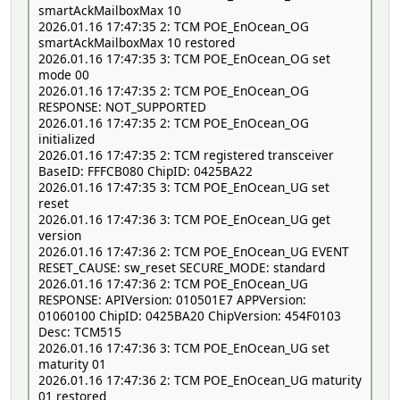
smartAckMailboxMax 10
2026.01.16 17:47:35 2: TCM POE_EnOcean_OG
smartAckMailboxMax 10 restored
2026.01.16 17:47:35 3: TCM POE_EnOcean_OG set
mode 00
2026.01.16 17:47:35 2: TCM POE_EnOcean_OG
RESPONSE: NOT_SUPPORTED
2026.01.16 17:47:35 2: TCM POE_EnOcean_OG
initialized
2026.01.16 17:47:35 2: TCM registered transceiver
BaseID: FFFCB080 ChipID: 0425BA22
2026.01.16 17:47:35 3: TCM POE_EnOcean_UG set
reset
2026.01.16 17:47:36 3: TCM POE_EnOcean_UG get
version
2026.01.16 17:47:36 2: TCM POE_EnOcean_UG EVENT
RESET_CAUSE: sw_reset SECURE_MODE: standard
2026.01.16 17:47:36 2: TCM POE_EnOcean_UG
RESPONSE: APIVersion: 010501E7 APPVersion:
01060100 ChipID: 0425BA20 ChipVersion: 454F0103
Desc: TCM515
2026.01.16 17:47:36 3: TCM POE_EnOcean_UG set
maturity 01
2026.01.16 17:47:36 2: TCM POE_EnOcean_UG maturity
01 restored