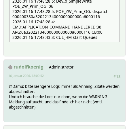
2026.01.16 17:48:28 5: DevIo_SimpleWrite
POE_ZW_Prim_OG: 06
2026.01.16 17:48:28 5: POE_ZW_Prim_OG: dispatch
000400380a32022134000000000000a6000116
2026.01.16 17:48:28 4:
CMD:APPLICATION_COMMAND_HANDLER ID:38
ARG:0a32022134000000000000a6000116 CB:00
2026.01.16 17:48:43 3: CUL_HM start Queues
rudolfkoenig
Administrator
16 Januar 2026, 18:00:52
#18
@Damu: bitte laengere Logs immer als Anhang: Zitate werden
abgeschnitten.
Und ich brauche die Logs nur dann, wenn die WARNING
Meldung auftaucht, und das finde ich hier nicht (vmtl.
abgeschnitten).