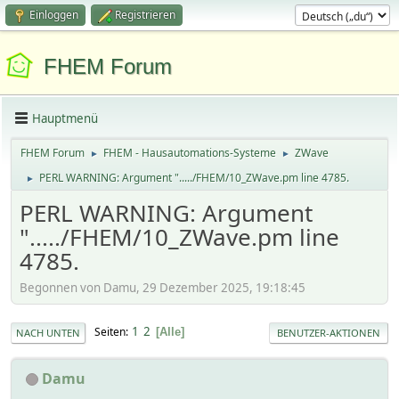
Einloggen
Registrieren
FHEM Forum
Hauptmenü
FHEM Forum
FHEM - Hausautomations-Systeme
ZWave
►
►
PERL WARNING: Argument "...../FHEM/10_ZWave.pm line 4785.
►
PERL WARNING: Argument
"...../FHEM/10_ZWave.pm line
4785.
Begonnen von Damu, 29 Dezember 2025, 19:18:45
1
2
Seiten
Alle
NACH UNTEN
BENUTZER-AKTIONEN
Damu