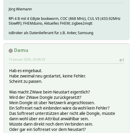
setstate POE_ZW_Prim_OG 2026-01-14 10:23:34 caps Vers:7 R
setstate POE_ZW_Prim_OG 2026-01-14 10:23:34 ctrlCaps PRIM
Jörg Wiemann
setstate POE_ZW_Prim_OG 2026-01-14 10:23:34 homeId HomeId
setstate POE_ZW_Prim_OG 2026-01-14 10:23:34 random 841719
RPi 4 B mit 4 GByte bookworm, COC (868 MHz), CUL V3 (433.92MHz
setstate POE_ZW_Prim_OG 2026-01-14 10:23:34 state Initial
SlowRF); FHEMduino, Aktuelles FHEM; zigbee2mqtt
setstate POE_ZW_Prim_OG 2025-12-30 13:43:50 statistics Tr
ioBroker als Datenlieferant für z.B. Anker, Samsung
ChecksumErrors:0 CRC16Errors:5198 Foreign
setstate POE_ZW_Prim_OG 2026-01-14 10:23:34 sucNodeId 1
setstate POE_ZW_Prim_OG 2026-01-14 10:23:34 supportedCmds
setstate POE_ZW_Prim_OG 2025-12-30 11:51:15 version Z-Wav
Damu
15 Januar 2026, 20:08:29
#7
Hab es eingebaut.
Habe zweimal neu gestartet, keine Fehler.
Scheint zu passen.
Was macht ZWave beim Neustart eigentlich?
Wird der ZWave Dongle zurückgesetzt?
Mein Dongle ist über Netzwerk angeschlossen.
Ein Softreset nach einbinden wäre da wohl kein Fehler?
Das Softreset unterstützen aber nicht alle Dongle, müsste
dann wohl über ein Attribut anwählbar sein.
Müsste dann direkt noch dem Verbinden sein.
Oder gar ein Softreset vor dem Neustart?