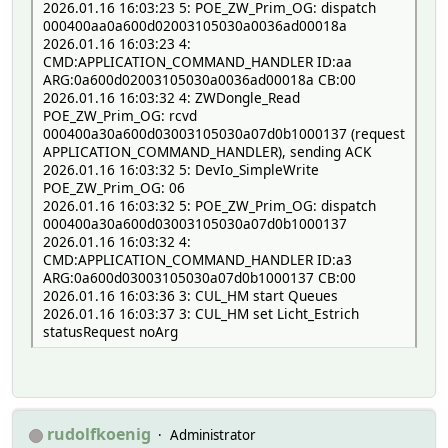
2026.01.16 16:03:23 5: POE_ZW_Prim_OG: dispatch
000400aa0a600d02003105030a0036ad00018a
2026.01.16 16:03:23 4:
CMD:APPLICATION_COMMAND_HANDLER ID:aa
ARG:0a600d02003105030a0036ad00018a CB:00
2026.01.16 16:03:32 4: ZWDongle_Read
POE_ZW_Prim_OG: rcvd
000400a30a600d03003105030a07d0b1000137 (request
APPLICATION_COMMAND_HANDLER), sending ACK
2026.01.16 16:03:32 5: DevIo_SimpleWrite
POE_ZW_Prim_OG: 06
2026.01.16 16:03:32 5: POE_ZW_Prim_OG: dispatch
000400a30a600d03003105030a07d0b1000137
2026.01.16 16:03:32 4:
CMD:APPLICATION_COMMAND_HANDLER ID:a3
ARG:0a600d03003105030a07d0b1000137 CB:00
2026.01.16 16:03:36 3: CUL_HM start Queues
2026.01.16 16:03:37 3: CUL_HM set Licht_Estrich
statusRequest noArg
rudolfkoenig
Administrator