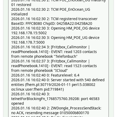
01 restored
2026.01.16 16:02:30 2: TCM POE_EnOcean_UG
initialized
2026.01.16 16:02:30 2: TCM registered transceiver
BaseID: FFFCB080 ChipID: 0425BA22:0425BA20
2026.01.16 16:02:30 3: Opening HM_POE_OG device
192.168.178.15:5002
2026.01.16 16:02:30 3: Opening HM_POE_UG device
192.168.178.7:5000
2026.01.16 16:02:34 3: [Fritzbox_Callmonitor |
readPhonebook.1410] - EVENT: read 1203 contacts
from remote phonebook "Telefonbuch"
2026.01.16 16:02:37 3: [Fritzbox_Callmonitor |
readPhonebook.1410] - EVENT: read 1523 contacts
from remote phonebook "ICloud"
2026.01.16 16:02:40 0: Featurelevel: 6.4
2026.01.16 16:02:40 0: Server started with 540 defined
entities (fhem.pl:30719/2026-01-11 perl:5.038002
os:linux user:fhem pid:719841)
2026.01.16 16:02:40 3:
telnetForBlockingFn_1768575760.39208: port 46583
opened
2026.01.16 16:02:40 2: ZWDongle_ProcessSendStack:
no ACK, resending message 0105000b800170