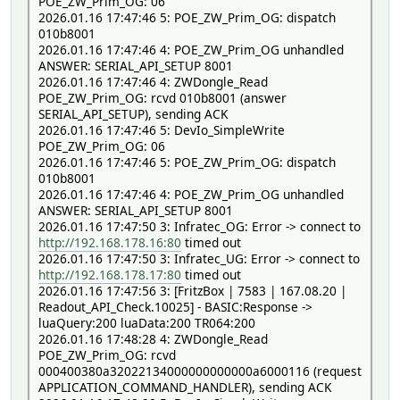
POE_ZW_Prim_OG: 06
2026.01.16 17:47:46 5: POE_ZW_Prim_OG: dispatch
010b8001
2026.01.16 17:47:46 4: POE_ZW_Prim_OG unhandled
ANSWER: SERIAL_API_SETUP 8001
2026.01.16 17:47:46 4: ZWDongle_Read
POE_ZW_Prim_OG: rcvd 010b8001 (answer
SERIAL_API_SETUP), sending ACK
2026.01.16 17:47:46 5: DevIo_SimpleWrite
POE_ZW_Prim_OG: 06
2026.01.16 17:47:46 5: POE_ZW_Prim_OG: dispatch
010b8001
2026.01.16 17:47:46 4: POE_ZW_Prim_OG unhandled
ANSWER: SERIAL_API_SETUP 8001
2026.01.16 17:47:50 3: Infratec_OG: Error -> connect to
http://192.168.178.16:80
timed out
2026.01.16 17:47:50 3: Infratec_UG: Error -> connect to
http://192.168.178.17:80
timed out
2026.01.16 17:47:56 3: [FritzBox | 7583 | 167.08.20 |
Readout_API_Check.10025] - BASIC:Response ->
luaQuery:200 luaData:200 TR064:200
2026.01.16 17:48:28 4: ZWDongle_Read
POE_ZW_Prim_OG: rcvd
000400380a32022134000000000000a6000116 (request
APPLICATION_COMMAND_HANDLER), sending ACK