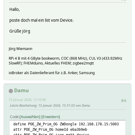
Hallo,
poste doch mal ein list vom Device.
Grüße Jörg
Jörg Wiemann
RPi 4 B mit 4 GByte bookworm, COC (868 MHz), CUL V3 (433.92MHz
SlowRF); FHEMduino, Aktuelles FHEM; zigbee2mqtt
ioBroker als Datenlieferant für z.B. Anker, Samsung
Damu
15 Januar 2026, 12:10:08
#4
Letzte Bearbeitung
: 15 Januar 2026, 15:31:03 von Damu
Code
Auswählen
Erweitern
define POE_ZW_Prim_OG ZWDongle 192.168.178.15:5003
attr POE_ZW_Prim_OG homeId eba3b9eb
attr POE_ZW_Prim_OG icon mqtt_device