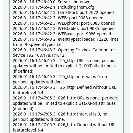
2026.01.16 17:46:40 0: Server shutdown
2026.01.16 17:46:42 1: Including fhem.cfg
2026.01.16 17:46:42 3: telnetPort: port 7072 opened
2026.01.16 17:46:42 3: WEB: port 9083 opened
2026.01.16 17:46:42 3: WEBphone: port 8083 opened
2026.01.16 17:46:42 3: WEBtablet: port 9085 opened
2026.01.16 17:46:42 3: WEBaxis: port 9086 opened
2026.01.16 17:46:43 2: eventTypes: loaded 12226 lines
from ./log/eventTypes.txt
2026.01.16 17:46:43 3: Opening Fritzbox_Callmonitor
device 192.168.178.1:1012
2026.01.16 17:46:45 3: T25_http: URL is none, periodic
updates will be limited to explicit GetXXPoll attribues
(if defined)
2026.01.16 17:46:45 3: T25_http: interval is 0, no
periodic updates will done.
2026.01.16 17:46:45 3: T25_http: Defined without URL
featurelevel 6.4
2026.01.16 17:47:05 3: C26_http: URL is none, periodic
updates will be limited to explicit GetXXPoll attribues
(if defined)
2026.01.16 17:47:05 3: C26_http: interval is 0, no
periodic updates will done.
2026.01.16 17:47:05 3: C26_http: Defined without URL
featurelevel 6.4