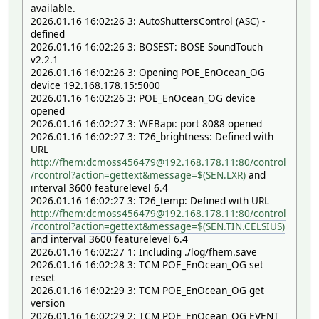
available.
2026.01.16 16:02:26 3: AutoShuttersControl (ASC) -
defined
2026.01.16 16:02:26 3: BOSEST: BOSE SoundTouch
v2.2.1
2026.01.16 16:02:26 3: Opening POE_EnOcean_OG
device 192.168.178.15:5000
2026.01.16 16:02:26 3: POE_EnOcean_OG device
opened
2026.01.16 16:02:27 3: WEBapi: port 8088 opened
2026.01.16 16:02:27 3: T26_brightness: Defined with
URL
http://fhem:dcmoss456479@192.168.178.11:80/control
/rcontrol?action=gettext&message=$(SEN.LXR)
and
interval 3600 featurelevel 6.4
2026.01.16 16:02:27 3: T26_temp: Defined with URL
http://fhem:dcmoss456479@192.168.178.11:80/control
/rcontrol?action=gettext&message=$(SEN.TIN.CELSIUS)
and interval 3600 featurelevel 6.4
2026.01.16 16:02:27 1: Including ./log/fhem.save
2026.01.16 16:02:28 3: TCM POE_EnOcean_OG set
reset
2026.01.16 16:02:29 3: TCM POE_EnOcean_OG get
version
2026.01.16 16:02:29 2: TCM POE_EnOcean_OG EVENT