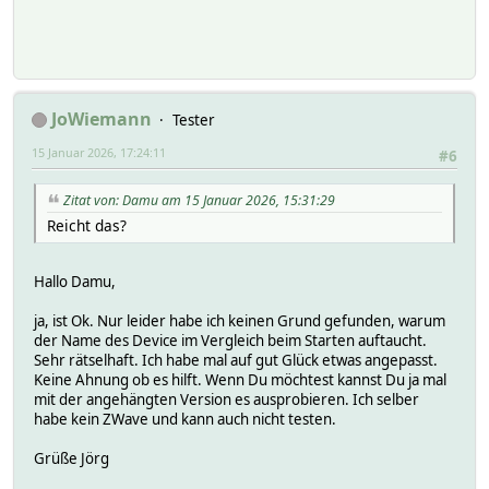
# devioNoSTATE 1
# eventCount 1
# homeId eba3b9eb
# nodeIdHex 01
# nrNAck 0
# setReadingOnAck 0
JoWiemann
Tester
# showSetInState 0
# MatchList:
15 Januar 2026, 17:24:11
#6
# 1:ZWave .*
# OLDREADINGS:
# READINGS:
Zitat von: Damu am 15 Januar 2026, 15:31:29
# 2025-12-30 13:45:56 backgroundRSSI ch1:reservedValu
Reicht das?
# 2026-01-14 10:23:34 caps Vers:7 Rev:42 ManufID:0147 Pro
# 2026-01-14 10:23:34 ctrlCaps PRIMARY SUC
# 2026-01-14 10:23:34 homeId HomeId:eba3b9eb C
Hallo Damu,
# 2026-01-14 10:23:34 random 8417197e99161c58cae4
# 2026-01-14 10:23:34 state Initialized
ja, ist Ok. Nur leider habe ich keinen Grund gefunden, warum
# 2025-12-30 13:43:50 statistics Transmitted:12719 
der Name des Device im Vergleich beim Starten auftaucht.
# ChecksumErrors:0 CRC16Errors:5198 Foreig
Sehr rätselhaft. Ich habe mal auf gut Glück etwas angepasst.
# 2026-01-14 10:23:34 sucNodeId 1
Keine Ahnung ob es hilft. Wenn Du möchtest kannst Du ja mal
# 2026-01-14 10:23:34 supportedCmds GET_SUPPORTED_COMMAN
mit der angehängten Version es ausprobieren. Ich selber
# 2025-12-30 11:51:15 version Z-Wave 7.21 STAT
habe kein ZWave und kann auch nicht testen.
# SendStack:
#
Grüße Jörg
setstate POE_ZW_Prim_OG 2025-12-30 13:45:56 backgroundRSS