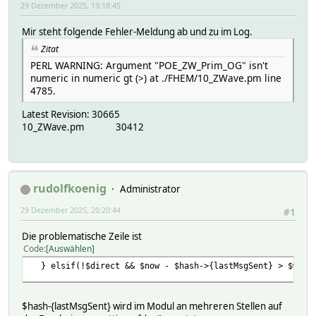
29 Dezember 2025, 19:18:45
Mir steht folgende Fehler-Meldung ab und zu im Log.
Zitat
PERL WARNING: Argument "POE_ZW_Prim_OG" isn't
numeric in numeric gt (>) at ./FHEM/10_ZWave.pm line
4785.
Latest Revision: 30665
10_ZWave.pm 30412
rudolfkoenig
Administrator
29 Dezember 2025, 20:20:44
#1
Die problematische Zeile ist
Code
Auswählen
} elsif(!$direct && $now - $hash->{lastMsgSent} > $wnmi
$hash-{lastMsgSent} wird im Modul an mehreren Stellen auf