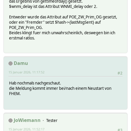
das Ergebnis von gettimeofday() gesetzt.
$wnmi_delay ist das Attribut WNMI_delay oder 2.
Entweder wurde das Attribut auf POE_ZW_Prim_OG gesetzt,
oder ein "Fremder" setzt $hash->{lastMsgSent} auf
POE_ZW_Prim_OG.
Beides klingt fuer mich unwahrscheinlich, deswegen bin ich
erstmal ratlos.
Damu
15 Januar 2026, 11:17:52
#2
Hab nochmals nachgeschaut.
die Meldung kommt immer bei/nach einem Neustart von
FHEM.
JoWiemann
Tester
15 Januar 2026, 11:52:17
#3