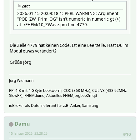
Zitat
2026.01.15 20:09:18 1: PERL WARNING: Argument
"POE_ZW_Prim_OG" isn't numeric in numeric gt (>)
at ./FHEM/10_ZWave.pm line 4779.
Die Zeile 4779 hat keinen Code. Ist eine Leerzeile. Hast Du im
Modul etwas verändert?
Grüße Jörg
Jörg Wiemann
RPi 4 B mit 4 GByte bookworm, COC (868 MHz), CUL V3 (433.92MHz
SlowRF); FHEMduino, Aktuelles FHEM; zigbee2mqtt
ioBroker als Datenlieferant für z.B. Anker, Samsung
Damu
15 Januar 2026, 23:28:25
#10