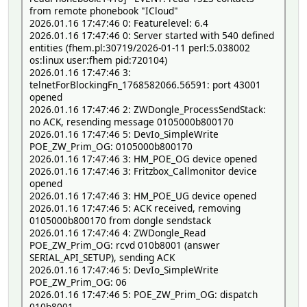
from remote phonebook "ICloud"
2026.01.16 17:47:46 0: Featurelevel: 6.4
2026.01.16 17:47:46 0: Server started with 540 defined
entities (fhem.pl:30719/2026-01-11 perl:5.038002
os:linux user:fhem pid:720104)
2026.01.16 17:47:46 3:
telnetForBlockingFn_1768582066.56591: port 43001
opened
2026.01.16 17:47:46 2: ZWDongle_ProcessSendStack:
no ACK, resending message 0105000b800170
2026.01.16 17:47:46 5: DevIo_SimpleWrite
POE_ZW_Prim_OG: 0105000b800170
2026.01.16 17:47:46 3: HM_POE_OG device opened
2026.01.16 17:47:46 3: Fritzbox_Callmonitor device
opened
2026.01.16 17:47:46 3: HM_POE_UG device opened
2026.01.16 17:47:46 5: ACK received, removing
0105000b800170 from dongle sendstack
2026.01.16 17:47:46 4: ZWDongle_Read
POE_ZW_Prim_OG: rcvd 010b8001 (answer
SERIAL_API_SETUP), sending ACK
2026.01.16 17:47:46 5: DevIo_SimpleWrite
POE_ZW_Prim_OG: 06
2026.01.16 17:47:46 5: POE_ZW_Prim_OG: dispatch
010b8001