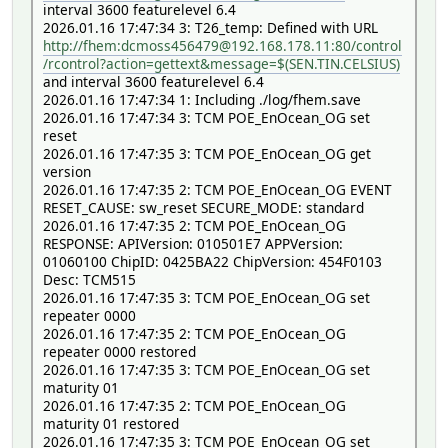
interval 3600 featurelevel 6.4
2026.01.16 17:47:34 3: T26_temp: Defined with URL
http://fhem:dcmoss456479@192.168.178.11:80/control
/rcontrol?action=gettext&message=$(SEN.TIN.CELSIUS)
and interval 3600 featurelevel 6.4
2026.01.16 17:47:34 1: Including ./log/fhem.save
2026.01.16 17:47:34 3: TCM POE_EnOcean_OG set
reset
2026.01.16 17:47:35 3: TCM POE_EnOcean_OG get
version
2026.01.16 17:47:35 2: TCM POE_EnOcean_OG EVENT
RESET_CAUSE: sw_reset SECURE_MODE: standard
2026.01.16 17:47:35 2: TCM POE_EnOcean_OG
RESPONSE: APIVersion: 010501E7 APPVersion:
01060100 ChipID: 0425BA22 ChipVersion: 454F0103
Desc: TCM515
2026.01.16 17:47:35 3: TCM POE_EnOcean_OG set
repeater 0000
2026.01.16 17:47:35 2: TCM POE_EnOcean_OG
repeater 0000 restored
2026.01.16 17:47:35 3: TCM POE_EnOcean_OG set
maturity 01
2026.01.16 17:47:35 2: TCM POE_EnOcean_OG
maturity 01 restored
2026.01.16 17:47:35 3: TCM POE_EnOcean_OG set