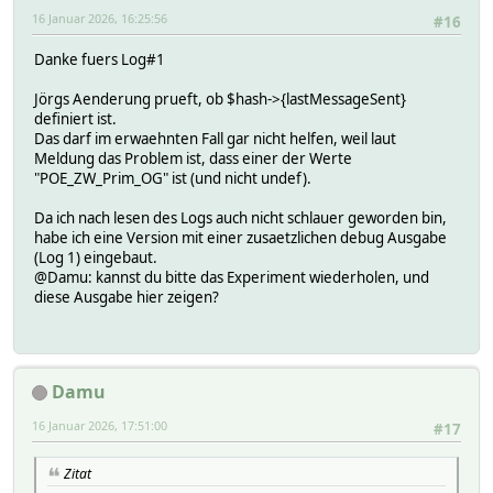
16 Januar 2026, 16:25:56
#16
Danke fuers Log#1
Jörgs Aenderung prueft, ob $hash->{lastMessageSent}
definiert ist.
Das darf im erwaehnten Fall gar nicht helfen, weil laut
Meldung das Problem ist, dass einer der Werte
"POE_ZW_Prim_OG" ist (und nicht undef).
Da ich nach lesen des Logs auch nicht schlauer geworden bin,
habe ich eine Version mit einer zusaetzlichen debug Ausgabe
(Log 1) eingebaut.
@Damu: kannst du bitte das Experiment wiederholen, und
diese Ausgabe hier zeigen?
Damu
16 Januar 2026, 17:51:00
#17
Zitat