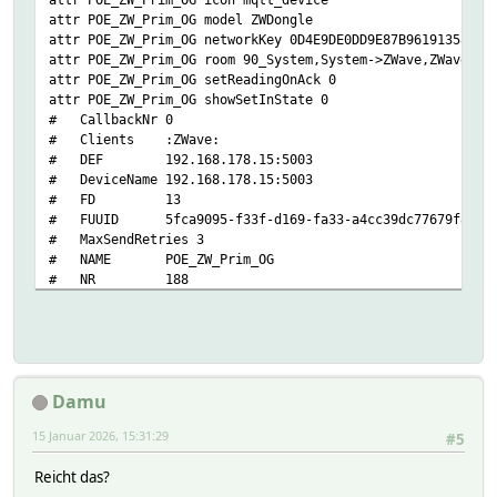
attr POE_ZW_Prim_OG model ZWDongle
attr POE_ZW_Prim_OG networkKey 0D4E9DE0DD9E87B96191358DCD
attr POE_ZW_Prim_OG room 90_System,System->ZWave,ZWave
attr POE_ZW_Prim_OG setReadingOnAck 0
attr POE_ZW_Prim_OG showSetInState 0
# CallbackNr 0
# Clients :ZWave:
# DEF 192.168.178.15:5003
# DeviceName 192.168.178.15:5003
# FD 13
# FUUID 5fca9095-f33f-d169-fa33-a4cc39dc77679f85
# MaxSendRetries 3
# NAME POE_ZW_Prim_OG
# NR 188
# PARTIAL
# POE_ZW_Prim_OG_MSGCNT 37896
# POE_ZW_Prim_OG_TIME 2026-01-15 15:29:02
# RAWMSG 000400aa0d600d01007105000000ff070800bb0001
# ReadTime 1768487342.29231
Damu
# STATE Initialized
# SendRetries 0
15 Januar 2026, 15:31:29
#5
# SendTime 1768486070.98321
# TYPE ZWDongle
Reicht das?
# WaitForAck 0