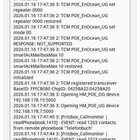
2026.01.16 17:47:36 3: TCM POE_EnOcean_UG set
repeater 0000
2026.01.16 17:47:36 2: TCM POE_EnOcean_UG
repeater 0000 restored
2026.01.16 17:47:36 3: TCM POE_EnOcean_UG set
mode 00
2026.01.16 17:47:36 2: TCM POE_EnOcean_UG
RESPONSE: NOT_SUPPORTED
2026.01.16 17:47:36 3: TCM POE_EnOcean_UG set
smartAckMailboxMax 10
2026.01.16 17:47:36 2: TCM POE_EnOcean_UG
smartAckMailboxMax 10 restored
2026.01.16 17:47:36 2: TCM POE_EnOcean_UG
initialized
2026.01.16 17:47:36 2: TCM registered transceiver
BaseID: FFFCB080 ChipID: 0425BA22:0425BA20
2026.01.16 17:47:36 3: Opening HM_POE_OG device
192.168.178.15:5002
2026.01.16 17:47:36 3: Opening HM_POE_UG device
192.168.178.7:5000
2026.01.16 17:47:40 3: [Fritzbox_Callmonitor |
readPhonebook.1410] - EVENT: read 1203 contacts
from remote phonebook "Telefonbuch"
2026.01.16 17:47:44 3: [Fritzbox_Callmonitor |
readPhonebook.1410] - EVENT: read 1523 contacts