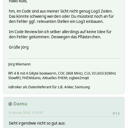
Hallo Rudi,
hm, im Code sind aus meiner Sicht nicht genug Log3 Zeilen.
Das könnte schwierig werden oder Du müsstest noch an für
den Fehler ggf. relevanten Stellen ein Log3 einbauen.
Im Code Review bin ich selber allerdings auf keine Idee für
den Fehler gekommen. Deswegen das Pflästerchen.
Grüße Jörg
Jörg Wiemann
RPi 4 B mit 4 GByte bookworm, COC (868 MHz), CUL V3 (433.92MHz
SlowRF); FHEMduino, Aktuelles FHEM; zigbee2mqtt
ioBroker als Datenlieferant für z.B. Anker, Samsung
Damu
16 Januar 2026, 15:35:47
#14
Sieht irgendwie nicht so gut aus: