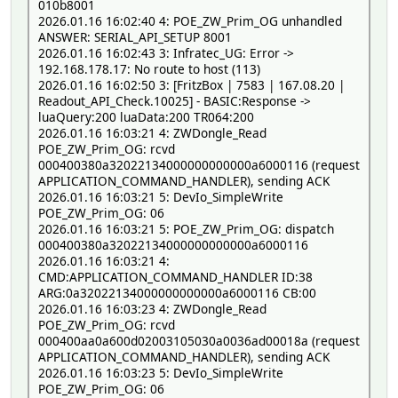
010b8001
2026.01.16 16:02:40 4: POE_ZW_Prim_OG unhandled
ANSWER: SERIAL_API_SETUP 8001
2026.01.16 16:02:43 3: Infratec_UG: Error ->
192.168.178.17: No route to host (113)
2026.01.16 16:02:50 3: [FritzBox | 7583 | 167.08.20 |
Readout_API_Check.10025] - BASIC:Response ->
luaQuery:200 luaData:200 TR064:200
2026.01.16 16:03:21 4: ZWDongle_Read
POE_ZW_Prim_OG: rcvd
000400380a32022134000000000000a6000116 (request
APPLICATION_COMMAND_HANDLER), sending ACK
2026.01.16 16:03:21 5: DevIo_SimpleWrite
POE_ZW_Prim_OG: 06
2026.01.16 16:03:21 5: POE_ZW_Prim_OG: dispatch
000400380a32022134000000000000a6000116
2026.01.16 16:03:21 4:
CMD:APPLICATION_COMMAND_HANDLER ID:38
ARG:0a32022134000000000000a6000116 CB:00
2026.01.16 16:03:23 4: ZWDongle_Read
POE_ZW_Prim_OG: rcvd
000400aa0a600d02003105030a0036ad00018a (request
APPLICATION_COMMAND_HANDLER), sending ACK
2026.01.16 16:03:23 5: DevIo_SimpleWrite
POE_ZW_Prim_OG: 06