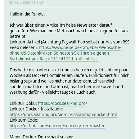
06 März 2026, 11:41:04
Hallo in die Runde.
Ich war über einen Artikel im heise Newsletter darauf
gestoßen: Wie man eine Metasuchmaschine als eigene Instanz
betreibt.
Link zum Artikel (Auchtung Paywall, hab selbst nur das vom RSS
Feed gelesen):
https://www.heise.de/ratgeber/Websuche-
ohne-US-Datenkraken-So-hosten-Sie-Ihren-eigenen-
Suchdienst-per-Raspi-11154174.html?seite=all
Das hatte mich interessiert und so hab ich es jetzt seit ein paar
Wochen als Docker Container am Laufen. Funktioniert für mich
bislang supi und weil es nicht nur datenschutzfreundlich,
sondern auch frei und offen ist, mache hier mal kurzerhand
Werbung dafür - vielleicht taugt es Euch auch.
Link zur Doku:
https://docs.searxng.org/
Link zur Docker-Installation:
https://docs.searxng.org/admin/installation-docker.html
Link zum Code:
https://github.com/searxng/searxng/tree/master
Meine Docker-Defi schaut so aus: