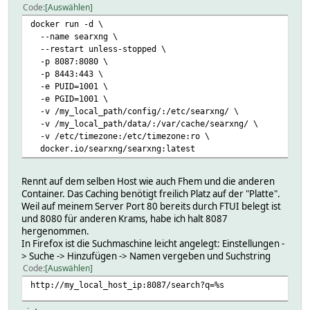
Code
Auswählen
docker run -d \
--name searxng \
--restart unless-stopped \
-p 8087:8080 \
-p 8443:443 \
-e PUID=1001 \
-e PGID=1001 \
-v /my_local_path/config/:/etc/searxng/ \
-v /my_local_path/data/:/var/cache/searxng/ \
-v /etc/timezone:/etc/timezone:ro \
docker.io/searxng/searxng:latest
Rennt auf dem selben Host wie auch Fhem und die anderen
Container. Das Caching benötigt freilich Platz auf der "Platte".
Weil auf meinem Server Port 80 bereits durch FTUI belegt ist
und 8080 für anderen Krams, habe ich halt 8087
hergenommen.
In Firefox ist die Suchmaschine leicht angelegt: Einstellungen -
> Suche -> Hinzufügen -> Namen vergeben und Suchstring
Code
Auswählen
http://my_local_host_ip:8087/search?q=%s