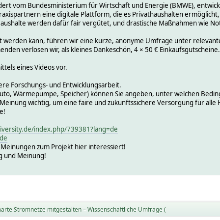
ert vom Bundesministerium für Wirtschaft und Energie (BMWE), entwicke
xispartnern eine digitale Plattform, die es Privathaushalten ermöglicht,
Haushalte werden dafür fair vergütet, und drastische Maßnahmen wie 
et werden kann, führen wir eine kurze, anonyme Umfrage unter relevante
menden verlosen wir, als kleines Dankeschön, 4 × 50 € Einkaufsgutscheine.
ttels eines Videos vor.
sere Forschungs- und Entwicklungsarbeit.
-Auto, Wärmepumpe, Speicher) können Sie angeben, unter welchen Bedin
 Meinung wichtig, um eine faire und zukunftssichere Versorgung für alle 
e!
niversity.de/index.php/739381?lang=de
.de
n Meinungen zum Projekt hier interessiert!
ng und Meinung!
arte Stromnetze mitgestalten – Wissenschaftliche Umfrage (