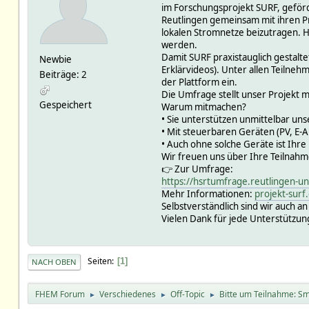
im Forschungsprojekt SURF, geförd
Reutlingen gemeinsam mit ihren Pra
lokalen Stromnetze beizutragen. 
werden.
Damit SURF praxistauglich gestalt
Newbie
Erklärvideos). Unter allen Teilneh
Beiträge: 2
der Plattform ein.
Die Umfrage stellt unser Projekt mi
Gespeichert
Warum mitmachen?
• Sie unterstützen unmittelbar un
• Mit steuerbaren Geräten (PV, E
• Auch ohne solche Geräte ist Ihre
Wir freuen uns über Ihre Teilnahm
👉 Zur Umfrage:
https://hsrtumfrage.reutlingen-u
Mehr Informationen:
projekt-surf
Selbstverständlich sind wir auch a
Vielen Dank für jede Unterstützu
Seiten
1
NACH OBEN
FHEM Forum
Verschiedenes
Off-Topic
Bitte um Teilnahme: Sm
►
►
►