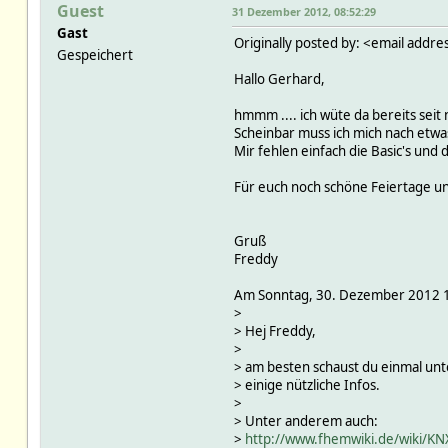
Guest
31 Dezember 2012, 08:52:29
Gast
Originally posted by: <email addre
Gespeichert
Hallo Gerhard,
hmmm .... ich wüte da bereits se
Scheinbar muss ich mich nach et
Mir fehlen einfach die Basic's und
Für euch noch schöne Feiertage 
Gruß
Freddy
Am Sonntag, 30. Dezember 2012 1
>
> Hej Freddy,
>
> am besten schaust du einmal un
> einige nützliche Infos.
>
> Unter anderem auch:
>
http://www.fhemwiki.de/wiki/K