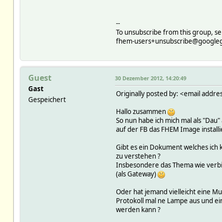
--
To unsubscribe from this group, se
fhem-users+unsubscribe@google
Guest
30 Dezember 2012, 14:20:49
Gast
Originally posted by: <email addre
Gespeichert
Hallo zusammen
So nun habe ich mich mal als "Dau
auf der FB das FHEM Image installie
Gibt es ein Dokument welches ich
zu verstehen ?
Insbesondere das Thema wie verbi
(als Gateway)
Oder hat jemand vielleicht eine M
Protokoll mal ne Lampe aus und ei
werden kann ?