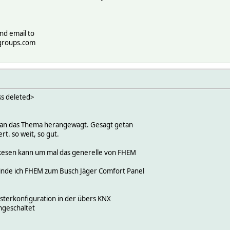
nd email to
groups.com
ss deleted>
" an das Thema herangewagt. Gesagt getan
rt. so weit, so gut.
 kesen kann um mal das generelle von FHEM
nde ich FHEM zum Busch Jäger Comfort Panel
usterkonfiguration in der übers KNX
ngeschaltet