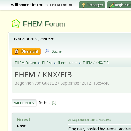
Willkommen im Forum „
FHEM Forum
“.
Einloggen
Registrie
FHEM Forum
06 August 2026, 21:03:28
Übersicht
Suche
FHEM Forum
FHEM
fhem-users
FHEM / KNX/EIB
►
►
►
FHEM / KNX/EIB
Begonnen von Guest, 27 September 2012, 13:54:40
Seiten
1
NACH UNTEN
Guest
27 September 2012, 13:54:40
Gast
Originally posted by: <email addre