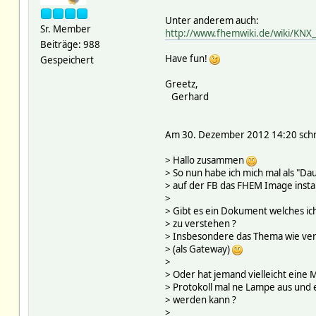
Unter anderem auch:
Sr. Member
http://www.fhemwiki.de/wiki/KN
Beiträge: 988
Have fun!
Gespeichert
Greetz,
Gerhard
Am 30. Dezember 2012 14:20 sch
> Hallo zusammen
> So nun habe ich mich mal als "D
> auf der FB das FHEM Image install
>
> Gibt es ein Dokument welches i
> zu verstehen ?
> Insbesondere das Thema wie ver
> (als Gateway)
>
> Oder hat jemand vielleicht eine
> Protokoll mal ne Lampe aus und 
> werden kann ?
>