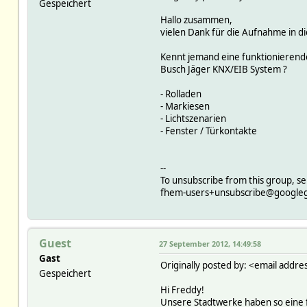
Gespeichert
Hallo zusammen,
vielen Dank für die Aufnahme in d
Kennt jemand eine funktionierende
Busch Jäger KNX/EIB System ?
- Rolladen
- Markiesen
- Lichtszenarien
- Fenster / Türkontakte
--
To unsubscribe from this group, se
fhem-users+unsubscribe@google
Guest
27 September 2012, 14:49:58
Gast
Originally posted by: <email addre
Gespeichert
Hi Freddy!
Unsere Stadtwerke haben so eine fu