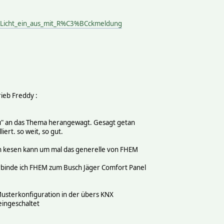
X_Licht_ein_aus_mit_R%C3%BCckmeldung
rieb Freddy
:
au" an das Thema herangewagt. Gesagt getan
iert. so weit, so gut.
ch kesen kann um mal das generelle von FHEM
binde ich FHEM zum Busch Jäger Comfort Panel
 Musterkonfiguration in der übers KNX
eingeschaltet