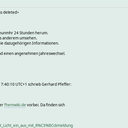
ss deleted>
it nunmhr 24 Stunden herum.
was anderem umsehen.
 die dazugehörigen Informationen.
und einen angenehmen Jahreswechsel.
7:40:10 UTC+1 schrieb Gerhard Pfeffer:
ter
fhemwiki.de
vorbei. Da finden sich
NX_Licht_ein_aus_mit_R%C3%BCckmeldung