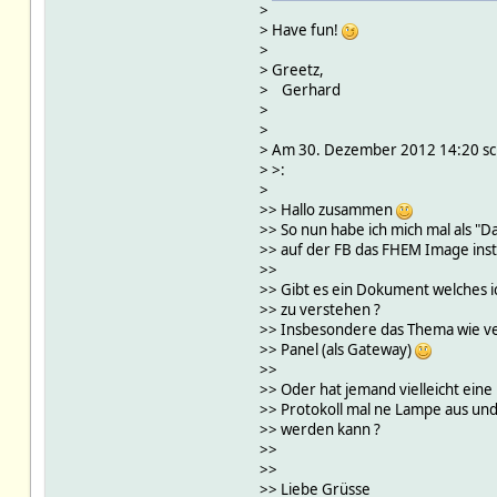
>
> Have fun!
>
> Greetz,
> Gerhard
>
>
> Am 30. Dezember 2012 14:20 sc
> >:
>
>> Hallo zusammen
>> So nun habe ich mich mal als "
>> auf der FB das FHEM Image instal
>>
>> Gibt es ein Dokument welches 
>> zu verstehen ?
>> Insbesondere das Thema wie v
>> Panel (als Gateway)
>>
>> Oder hat jemand vielleicht ein
>> Protokoll mal ne Lampe aus und
>> werden kann ?
>>
>>
>> Liebe Grüsse