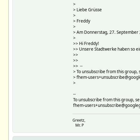
>
> Liebe Grüsse
>
> Freddy
>
> Am Donnerstag, 27. September 
>
>> Hi Freddy!
>> Unsere Stadtwerke haben so eine
>>
>>
>> --
> To unsubscribe from this group, 
> fhem-users+unsubscribe@goog
>
--
To unsubscribe from this group, se
fhem-users+unsubscribe@google
Greetz,
Mr. P