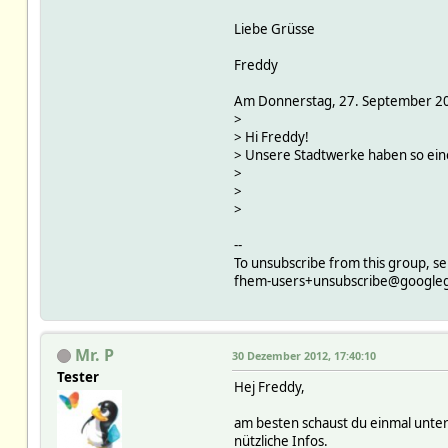
Liebe Grüsse
Freddy
Am Donnerstag, 27. September 20
>
> Hi Freddy!
> Unsere Stadtwerke haben so eine 
>
>
>
--
To unsubscribe from this group, se
fhem-users+unsubscribe@google
Mr. P
30 Dezember 2012, 17:40:10
Tester
Hej Freddy,
am besten schaust du einmal unte
nützliche Infos.