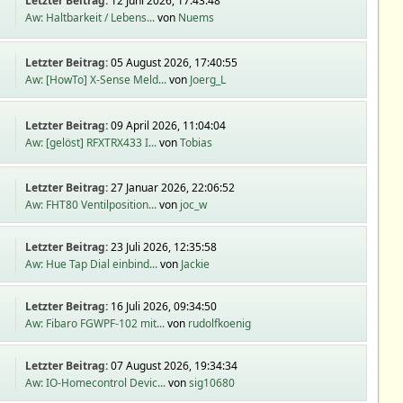
Letzter Beitrag:
12 Juni 2026, 17:43:48
Aw: Haltbarkeit / Lebens...
von
Nuems
Letzter Beitrag:
05 August 2026, 17:40:55
Aw: [HowTo] X-Sense Meld...
von
Joerg_L
Letzter Beitrag:
09 April 2026, 11:04:04
Aw: [gelöst] RFXTRX433 I...
von
Tobias
Letzter Beitrag:
27 Januar 2026, 22:06:52
Aw: FHT80 Ventilposition...
von
joc_w
Letzter Beitrag:
23 Juli 2026, 12:35:58
Aw: Hue Tap Dial einbind...
von
Jackie
Letzter Beitrag:
16 Juli 2026, 09:34:50
Aw: Fibaro FGWPF-102 mit...
von
rudolfkoenig
Letzter Beitrag:
07 August 2026, 19:34:34
Aw: IO-Homecontrol Devic...
von
sig10680