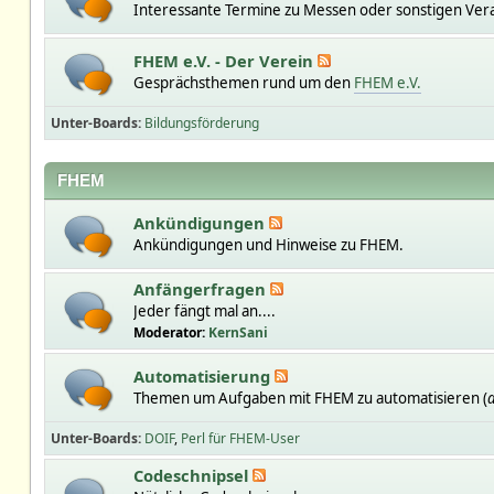
Interessante Termine zu Messen oder sonstigen Ver
FHEM e.V. - Der Verein
Gesprächsthemen rund um den
FHEM e.V.
Unter-Boards
Bildungsförderung
FHEM
Ankündigungen
Ankündigungen und Hinweise zu FHEM.
Anfängerfragen
Jeder fängt mal an....
Moderator:
KernSani
Automatisierung
Themen um Aufgaben mit FHEM zu automatisieren (
a
Unter-Boards
DOIF
Perl für FHEM-User
Codeschnipsel