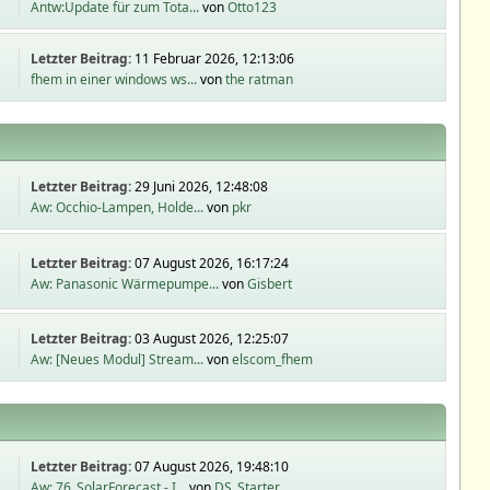
Antw:Update für zum Tota...
von
Otto123
Letzter Beitrag:
11 Februar 2026, 12:13:06
fhem in einer windows ws...
von
the ratman
Letzter Beitrag:
29 Juni 2026, 12:48:08
Aw: Occhio-Lampen, Holde...
von
pkr
Letzter Beitrag:
07 August 2026, 16:17:24
Aw: Panasonic Wärmepumpe...
von
Gisbert
Letzter Beitrag:
03 August 2026, 12:25:07
Aw: [Neues Modul] Stream...
von
elscom_fhem
Letzter Beitrag:
07 August 2026, 19:48:10
Aw: 76_SolarForecast - I...
von
DS_Starter