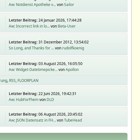
Aw: Notdienst Apotheke v...
von
Sailor
Letzter Beitrag:
24 Januar 2026, 17:44:28
Aw: Incorrect link in lo...
von
Beta-User
Letzter Beitrag:
31 Dezember 2012, 13:54:02
So Long, and Thanks for ...
von
rudolfkoenig
Letzter Beitrag:
03 August 2026, 16:05:50
Aw: Widget-Datetimepicke...
von
Apollon
rung
RSS
FLOORPLAN
Letzter Beitrag:
22 Juni 2026, 19:42:31
Aw: HubForFhem
von
DLD
Letzter Beitrag:
06 August 2026, 20:45:02
Aw: JSON Datensatz in FH...
von
TubeHead