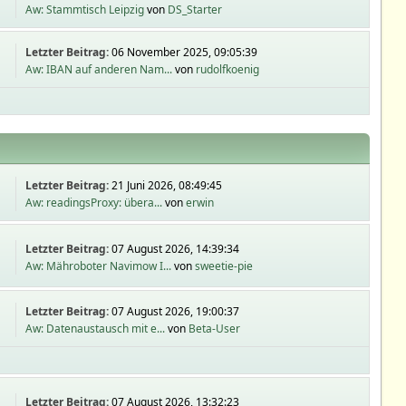
Aw: Stammtisch Leipzig
von
DS_Starter
Letzter Beitrag:
06 November 2025, 09:05:39
Aw: IBAN auf anderen Nam...
von
rudolfkoenig
Letzter Beitrag:
21 Juni 2026, 08:49:45
Aw: readingsProxy: übera...
von
erwin
Letzter Beitrag:
07 August 2026, 14:39:34
Aw: Mähroboter Navimow I...
von
sweetie-pie
Letzter Beitrag:
07 August 2026, 19:00:37
Aw: Datenaustausch mit e...
von
Beta-User
Letzter Beitrag:
07 August 2026, 13:32:23