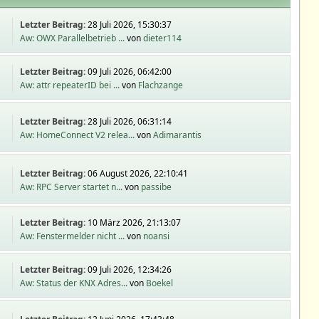
Letzter Beitrag:
28 Juli 2026, 15:30:37
Aw: OWX Parallelbetrieb ...
von
dieter114
Letzter Beitrag:
09 Juli 2026, 06:42:00
Aw: attr repeaterID bei ...
von
Flachzange
Letzter Beitrag:
28 Juli 2026, 06:31:14
Aw: HomeConnect V2 relea...
von
Adimarantis
Letzter Beitrag:
06 August 2026, 22:10:41
Aw: RPC Server startet n...
von
passibe
Letzter Beitrag:
10 März 2026, 21:13:07
Aw: Fenstermelder nicht ...
von
noansi
Letzter Beitrag:
09 Juli 2026, 12:34:26
Aw: Status der KNX Adres...
von
Boekel