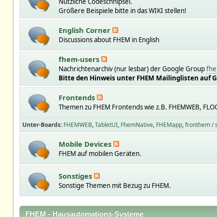
Nützliche Codeschnipsel.
Größere Beispiele bitte in das WIKI stellen!
English Corner
Discussions about FHEM in English
fhem-users
Nachrichtenarchiv (nur lesbar) der Google Group
fhe
Bitte den Hinweis unter FHEM Mailinglisten auf 
Frontends
Themen zu FHEM Frontends wie z.B. FHEMWEB, FLO
Unter-Boards
FHEMWEB
TabletUI
FhemNative
FHEMapp
fronthem /
Mobile Devices
FHEM auf mobilen Geräten.
Sonstiges
Sonstige Themen mit Bezug zu FHEM.
FHEM - Hausautomations-Systeme