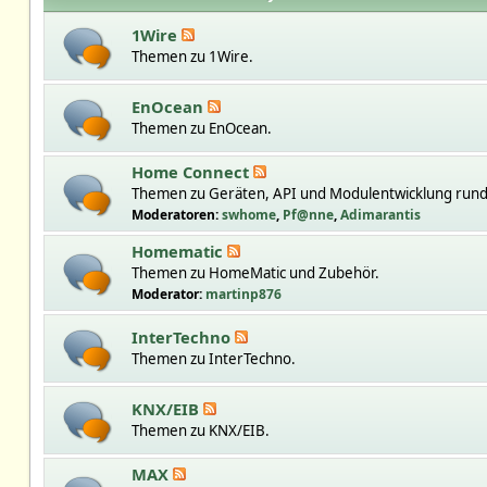
1Wire
Themen zu 1Wire.
EnOcean
Themen zu EnOcean.
Home Connect
Themen zu Geräten, API und Modulentwicklung run
Moderatoren:
swhome
,
Pf@nne
,
Adimarantis
Homematic
Themen zu HomeMatic und Zubehör.
Moderator:
martinp876
InterTechno
Themen zu InterTechno.
KNX/EIB
Themen zu KNX/EIB.
MAX