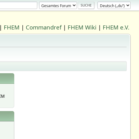
|
FHEM
|
Commandref
|
FHEM Wiki
|
FHEM e.V.
EM